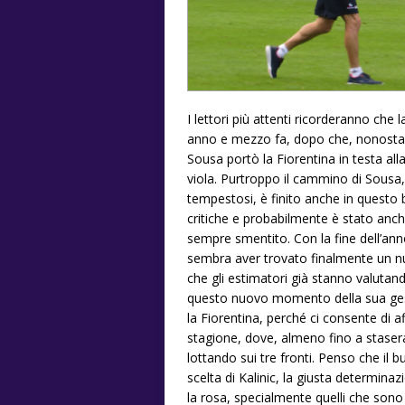
I lettori più attenti ricorderanno che 
anno e mezzo fa, dopo che, nonostan
Sousa portò la Fiorentina in testa all
viola. Purtroppo il cammino di Sousa
tempestosi, è finito anche in questo 
critiche e probabilmente è stato anch
sempre smentito. Con la fine dell’ann
sembra aver trovato finalmente un nu
che gli estimatori già stanno valutan
questo nuovo momento della sua gest
la Fiorentina, perché ci consente di 
stagione, dove, almeno fino a stasera 
lottando sui tre fronti. Penso che il
scelta di Kalinic, la giusta determina
la rosa, specialmente quelli che sono 