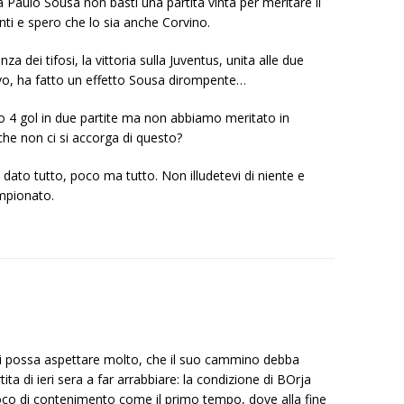
a Paulo Sousa non basti una partita vinta per meritare il
nti e spero che lo sia anche Corvino.
a dei tifosi, la vittoria sulla Juventus, unita alle due
evo, ha fatto un effetto Sousa dirompente…
o 4 gol in due partite ma non abbiamo meritato in
che non ci si accorga di questo?
dato tutto, poco ma tutto. Non illudetevi di niente e
ampionato.
si possa aspettare molto, che il suo cammino debba
ta di ieri sera a far arrabbiare: la condizione di BOrja
oco di contenimento come il primo tempo, dove alla fine