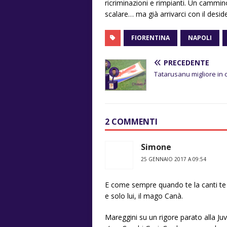
ricriminazioni e rimpianti. Un cammi
scalare… ma già arrivarci con il deside
FIORENTINA
NAPOLI
PRECEDENTE
Tatarusanu migliore in
2 COMMENTI
Simone
25 GENNAIO 2017 A 09:54
E come sempre quando te la canti te la
e solo lui, il mago Canà.
Mareggini su un rigore parato alla J