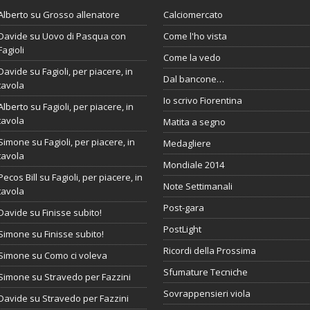
Alberto
su
Grosso allenatore
Calciomercato
Davide
su
Uovo di Pasqua con
Come l'ho vista
Fagioli
Come la vedo
Davide
su
Fagioli, per piacere, in
Dal bancone…
tavola
Io scrivo Fiorentina
Alberto
su
Fagioli, per piacere, in
tavola
Matita a segno
Simone
su
Fagioli, per piacere, in
Medagliere
tavola
Mondiale 2014
Pecos Bill
su
Fagioli, per piacere, in
Note Settimanali
tavola
Post-gara
Davide
su
Finisse subito!
PostLight
Simone
su
Finisse subito!
Ricordi della Prossima
Simone
su
Como ci voleva
Sfumature Tecniche
Simone
su
Stravedo per Fazzini
Sovrappensieri viola
Davide
su
Stravedo per Fazzini