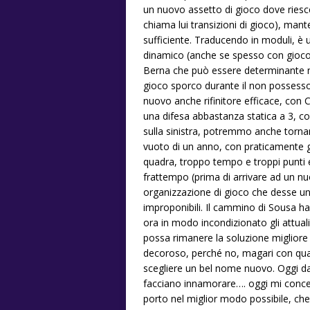
un nuovo assetto di gioco dove riesce
chiama lui transizioni di gioco), man
sufficiente. Traducendo in moduli, è u
dinamico (anche se spesso con gioco 
Berna che può essere determinante ne
gioco sporco durante il non possesso,
nuovo anche rifinitore efficace, con C
una difesa abbastanza statica a 3, co
sulla sinistra, potremmo anche torn
vuoto di un anno, con praticamente g
quadra, troppo tempo e troppi punti 
frattempo (prima di arrivare ad un 
organizzazione di gioco che desse un 
improponibili. Il cammino di Sousa h
ora in modo incondizionato gli attuali
possa rimanere la soluzione migliore
decoroso, perché no, magari con qual
scegliere un bel nome nuovo. Oggi da
facciano innamorare…. oggi mi concen
porto nel miglior modo possibile, che