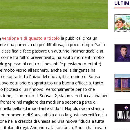
ULTIM
la
versione 1 di questo articolo
la pubblicai circa un
te una partenza un po’ diffoltosa, in poco tempo Paulo
a classifica e fece passare un autunno indimenticabile ai
, come fra l’altro preventivato, ha avuto momenti molto
blog spesso al centro di pesanti (e pensiamo meritate)
e molto vicino all’esonero, anche se la dirigenza ha
o e soprattutto l’inizio del nuovo, il cammino di Sousa
ovo equilibrio e soprattutto una buona efficacia, tanto
do l’ipotesi di un rinnovo. Personalmente penso che
ione, il cammino di Sousa…2, sia un vero toccasana per
affrontare nel migliore dei modi una seconda parte di
nella bella ed importante sfida di Napoli, i viola stanno
 buon momento di Sousa abbia dato la giusta serenità nella
zione nella crescita di Chiesa ed una nuova fiducia a tutta
i titolari di oggi. Andando alla sostanza, Sousa ha trovato