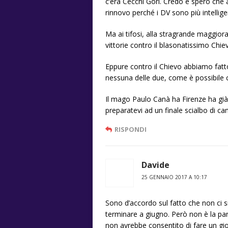
c’era Cecchi Gori. Credo e spero che 
rinnovo perché i DV sono più intellige
Ma ai tifosi, alla stragrande maggioranz
vittorie contro il blasonatissimo Chi
Eppure contro il Chievo abbiamo fatt
nessuna delle due, come è possibile 
Il mago Paulo Canà ha Firenze ha già 
preparatevi ad un finale scialbo di c
RISPONDI
Davide
25 GENNAIO 2017 A 10:17
Sono d’accordo sul fatto che non ci 
terminare a giugno. Però non è la parti
non avrebbe consentito di fare un gi