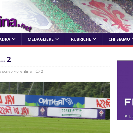
ADRA
MEDAGLIERE
RUBRICHE
CHI SIAMO
… 2
o scrivo Fiorentina
2