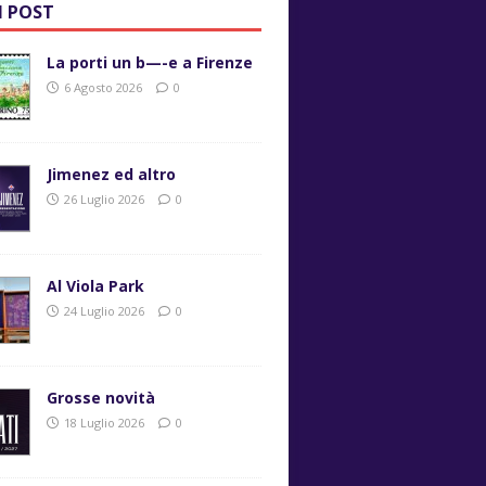
I POST
La porti un b—-e a Firenze
6 Agosto 2026
0
Jimenez ed altro
26 Luglio 2026
0
Al Viola Park
24 Luglio 2026
0
Grosse novità
18 Luglio 2026
0