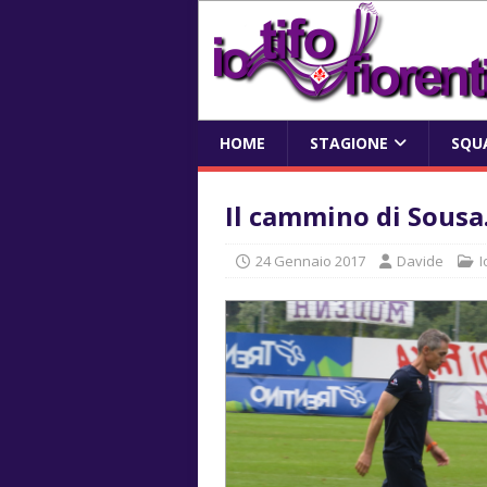
HOME
STAGIONE
SQU
Il cammino di Sousa
24 Gennaio 2017
Davide
I