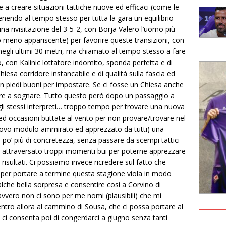
 a creare situazioni tattiche nuove ed efficaci (come le
tenendo al tempo stesso per tutta la gara un equilibrio
na rivisitazione del 3-5-2, con Borja Valero l’uomo più
meno appariscente) per favorire queste transizioni, con
gli ultimi 30 metri, ma chiamato al tempo stesso a fare
 con Kalinic lottatore indomito, sponda perfetta e di
hiesa corridore instancabile e di qualità sulla fascia ed
n piedi buoni per impostare. Se ci fosse un Chiesa anche
are a sognare. Tutto questo però dopo un passaggio a
li stessi interpreti… troppo tempo per trovare una nuova
ed occasioni buttate al vento per non provare/trovare nel
nuovo modulo ammirato ed apprezzato da tutti) una
po’ più di concretezza, senza passare da scempi tattici
a attraversato troppi momenti bui per poterne apprezzare
 risultati. Ci possiamo invece ricredere sul fatto che
 per portare a termine questa stagione viola in modo
che bella sorpresa e consentire così a Corvino di
vvero non ci sono per me nomi (plausibili) che mi
tro allora al cammino di Sousa, che ci possa portare al
 ci consenta poi di congerdarci a giugno senza tanti