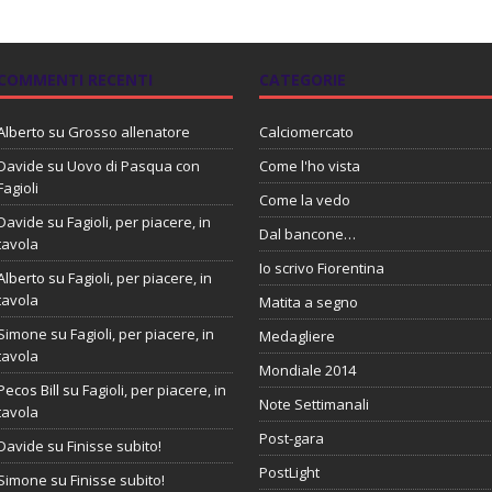
COMMENTI RECENTI
CATEGORIE
Alberto
su
Grosso allenatore
Calciomercato
Davide
su
Uovo di Pasqua con
Come l'ho vista
Fagioli
Come la vedo
Davide
su
Fagioli, per piacere, in
Dal bancone…
tavola
Io scrivo Fiorentina
Alberto
su
Fagioli, per piacere, in
tavola
Matita a segno
Simone
su
Fagioli, per piacere, in
Medagliere
tavola
Mondiale 2014
Pecos Bill
su
Fagioli, per piacere, in
Note Settimanali
tavola
Post-gara
Davide
su
Finisse subito!
PostLight
Simone
su
Finisse subito!