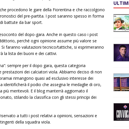
ULTIM
che procedono le gare della Fiorentina e che raccolgono
pronostici del pre-partita. I post saranno spesso in forma
di battute da bar sport.
o resoconto del dopo-gara. Anche in questo caso i post
dittorio, perché ogni opinione assume più valore se
i. Si faranno valutazioni tecnico/tattiche, si esprimeranno
 la lista dei buoni e dei cattivi.
tina”: sempre per il dopo gara, questa categoria
e prestazioni dei calciatori viola. Abbiamo deciso di non
e oramai rimangono quasi ad esclusivo interesse dei
ina identificherà il podio che assegna le medaglie di oro,
la più meritevoli. E il blog manterrà aggiornato il
ato, stilando la classifica con gli stessi principi dei
riservato a tutti i post relativi a opinioni, sensazioni e
tingenti della squadra viola.