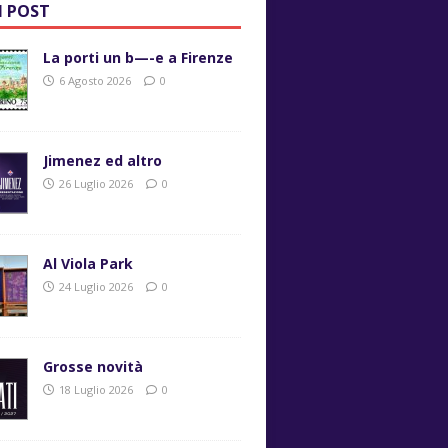
I POST
La porti un b—-e a Firenze
6 Agosto 2026
0
Jimenez ed altro
26 Luglio 2026
0
Al Viola Park
24 Luglio 2026
0
Grosse novità
18 Luglio 2026
0