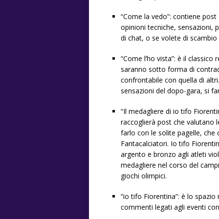
“Come la vedo”: contiene post 
opinioni tecniche, sensazioni, 
di chat, o se volete di scambio 
“Come l’ho vista”: è il classic
saranno sotto forma di contrad
confrontabile con quella di altr
sensazioni del dopo-gara, si farà
“Il medagliere di io tifo Fioren
raccoglierà post che valutano l
farlo con le solite pagelle, ch
Fantacalciatori. Io tifo Fiorent
argento e bronzo agli atleti vio
medagliere nel corso del campion
giochi olimpici.
“io tifo Fiorentina”: è lo spazio 
commenti legati agli eventi con