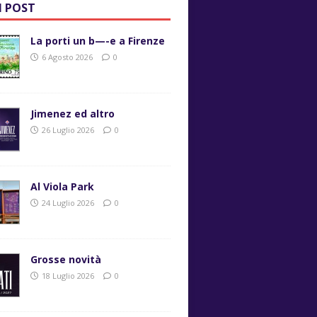
I POST
La porti un b—-e a Firenze
6 Agosto 2026
0
Jimenez ed altro
26 Luglio 2026
0
Al Viola Park
24 Luglio 2026
0
Grosse novità
18 Luglio 2026
0