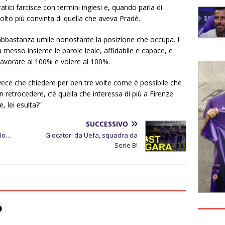
ici farcisce con termini inglesi e, quando parla di
olto più convinta di quella che aveva Pradè.
bastanza umile nonostante la posizione che occupa. I
 messo insieme le parole leale, affidabile e capace, e
lavorare al 100% e volere al 100%.
vece che chiedere per ben tre volte come è possibile che
on retrocedere, c’è quella che interessa di più a Firenze:
, lei esulta?”
SUCCESSIVO
llo…
Giocatori da Uefa, squadra da
Serie B!
o