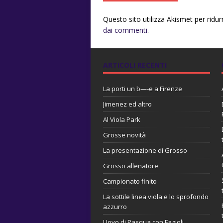
Questo sito utilizza Akismet per ridu
dai commenti
.
ARTICOLI RECENTI
La porti un b—-e a Firenze
Jimenez ed altro
Al Viola Park
Grosse novità
La presentazione di Grosso
Grosso allenatore
Campionato finito
La sottile linea viola e lo sprofondo
azzurro
Uovo di Pasqua con Fagioli