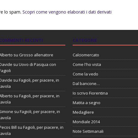
rre lo spam.
Scopri come vengono elaborati i dati derivati
COMMENTI RECENTI
CATEGORIE
Alberto
su
Grosso allenatore
Calciomercato
Davide
su
Uovo di Pasqua con
Come l'ho vista
Fagioli
Come la vedo
Davide
su
Fagioli, per piacere, in
Dal bancone…
tavola
Io scrivo Fiorentina
Alberto
su
Fagioli, per piacere, in
tavola
Matita a segno
Simone
su
Fagioli, per piacere, in
Medagliere
tavola
Mondiale 2014
Pecos Bill
su
Fagioli, per piacere, in
Note Settimanali
tavola