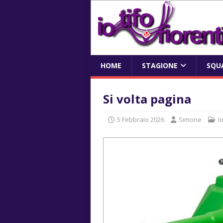
HOME
STAGIONE
SQU
Si volta pagina
5 Febbraio 2026
Simone
I