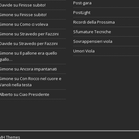
Post-gara
Davide
su
Finisse subito!
PostLight
Simone
su
Finisse subito!
Ricordi della Prossima
Simone
su
Como ci voleva
Sfumature Tecniche
Simone
su
Stravedo per Fazzini
Sovrappensieri viola
Davide
su
Stravedo per Fazzini
Umori Viola
Simone
su
Il pallone era quello
giallo…
Simone
su
Ancora impantanati
Simone
su
Con Rocco nel cuore e
Vanoli nella testa
Alberto
su
Ciao Presidente
MH Themes