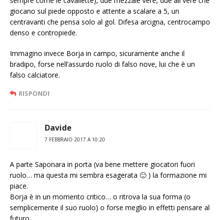
sempre come le cavallette), due mezzale vere, due ali vere che
giocano sul piede opposto e attente a scalare a 5, un
centravanti che pensa solo al gol. Difesa arcigna, centrocampo
denso e contropiede.
Immagino invece Borja in campo, sicuramente anche il
bradipo, forse nell’assurdo ruolo di falso nove, lui che è un
falso calciatore.
RISPONDI
Davide
7 FEBBRAIO 2017 A 10:20
A parte Saponara in porta (va bene mettere giocatori fuori
ruolo… ma questa mi sembra esagerata 🙂 ) la formazione mi
piace.
Borja è in un momento critico… o ritrova la sua forma (o
semplicemente il suo ruolo) o forse meglio in effetti pensare al
futuro.