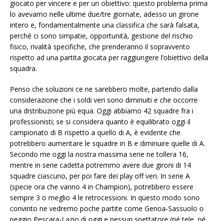
giocato per vincere e per un obiettivo: questo problema prima
lo avevamo nelle ultime due/tre giornate, adesso un girone
intero e, fondamentalmente una classifica che sarà falsata,
perché ci sono simpatie, opportunità, gestione del rischio
fisico, rivalità specifiche, che prenderanno il sopravvento
rispetto ad una partita giocata per raggiungere l’obiettivo della
squadra.
Penso che soluzioni ce ne sarebbero molte, partendo dalla
considerazione che i soldi veri sono diminuiti e che occorre
una distribuzione più equa. Oggi abbiamo 42 squadre fra i
professionisti; se si considera quanto è equilibrato oggi il
campionato di B rispetto a quello di A, è evidente che
potrebbero aumentare le squadre in B e diminuire quelle di A.
Secondo me oggi la nostra massima serie ne tollera 16,
mentre in serie cadetta potremmo avere due gironi di 14
squadre ciascuno, per poi fare dei play off veri. In serie A
(specie ora che vanno 4 in Champion), potrebbero essere
sempre 3 o meglio 4 le retrocessioni. In questo modo sono
convinto ne vedremo poche partite come Genoa-Sassuolo o
peggio Pescara-Lazio di oggi e nessun spettatore (né tele, né