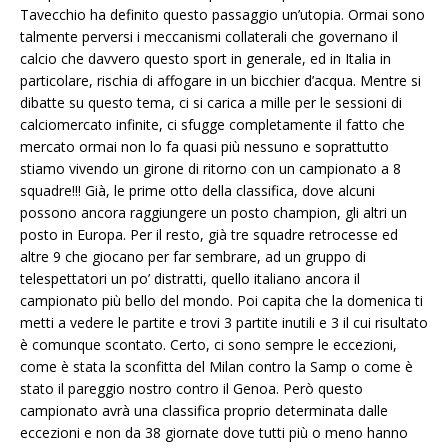
Tavecchio ha definito questo passaggio un’utopia. Ormai sono
talmente perversi i meccanismi collaterali che governano il
calcio che davvero questo sport in generale, ed in Italia in
particolare, rischia di affogare in un bicchier d’acqua. Mentre si
dibatte su questo tema, ci si carica a mille per le sessioni di
calciomercato infinite, ci sfugge completamente il fatto che
mercato ormai non lo fa quasi più nessuno e soprattutto
stiamo vivendo un girone di ritorno con un campionato a 8
squadre!!! Già, le prime otto della classifica, dove alcuni
possono ancora raggiungere un posto champion, gli altri un
posto in Europa. Per il resto, già tre squadre retrocesse ed
altre 9 che giocano per far sembrare, ad un gruppo di
telespettatori un po’ distratti, quello italiano ancora il
campionato più bello del mondo. Poi capita che la domenica ti
metti a vedere le partite e trovi 3 partite inutili e 3 il cui risultato
è comunque scontato. Certo, ci sono sempre le eccezioni,
come è stata la sconfitta del Milan contro la Samp o come è
stato il pareggio nostro contro il Genoa. Però questo
campionato avrà una classifica proprio determinata dalle
eccezioni e non da 38 giornate dove tutti più o meno hanno