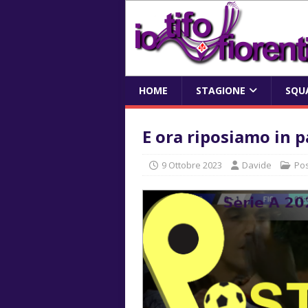
HOME
STAGIONE
SQU
E ora riposiamo in p
9 Ottobre 2023
Davide
Pos