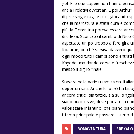
gol. E le due coppie non hanno pensa
ansia i relativi avversari. E poi Art
di pressing e tagli e cuci, giocando 
che la marcatura è stata dura e compli
più, la Fiorentina poteva essere ancor
di difesa. Scontato il cambio di Nico 
aspettato un po’ troppo a fare gli al
Koaumé, perché serviva davvero qualcu
ogni modo tutti i cambi sono entrati 
Kayode, ma dando corsa e freschezza
messo il sigillo finale.
Stasera nelle varie trasmissioni Itali
opportunistici. Anche lui però ha biso
ancora critici, sia tattici, sia sui si
siano più incisive, deve portare in 
valorizzare Infantino, che piano pian
il tema principale è passare il turno d
BONAVENTURA
BREKALO