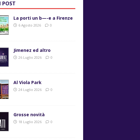
I POST
La porti un b—-e a Firenze
6 Agosto 2026
0
Jimenez ed altro
26 Luglio 2026
0
Al Viola Park
24 Luglio 2026
0
Grosse novità
18 Luglio 2026
0