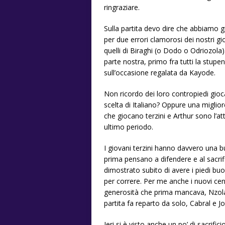
ringraziare.
Sulla partita devo dire che abbiamo g
per due errori clamorosi dei nostri gi
quelli di Biraghi (o Dodo o Odriozola).
parte nostra, primo fra tutti la stupe
sull’occasione regalata da Kayode.
Non ricordo dei loro contropiedi gioc
scelta di Italiano? Oppure una miglior
che giocano terzini e Arthur sono l’at
ultimo periodo.
I giovani terzini hanno davvero una b
prima pensano a difendere e al sacrif
dimostrato subito di avere i piedi bu
per correre. Per me anche i nuovi ce
generosità che prima mancava, Nzola
partita fa reparto da solo, Cabral e
Ieri si è visto anche un po’ di sacrifici