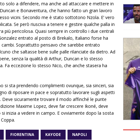
to solo a difendere, ma anche ad attaccare e mettere in
hur, Duncan e Bonaventura, che hanno fatto un gran lavoro
spesso vicini. Secondo me è stato sottotono Nzola. E’ vero
cata. Se però riusciva a tenere e gestire qualche palla in
a più pericolosa. Quasi sempre in controllo i due centrali
Gonzalez entrato al posto di Brekalo, Italiano forse ha
tri cambi. Soprattutto pensavo che sarebbe entrato
no che saltasse bene sulle palle rilanciate da dietro. Ad
bene, senza la qualità di Arthur, Duncan e lo stesso
. Fa eccezione lo stesso Nico, che anche stasera ha
ano si sta prendendo complimenti ovunque, sia sinceri, sia
gno di riposare in pace e sopratutto lavorare sugli aspetti
ngoli. Deve sicuramente trovare il modo affinché le punte
condizione Maxime Lopez, deve far crescere Ikoné, deve
o si inizia a vedere in campo. E ovviamente dopo la sosta
i Coppa.
FIORENTINA
KAYODE
NAPOLI