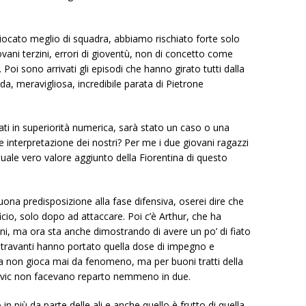
iocato meglio di squadra, abbiamo rischiato forte solo
ovani terzini, errori di gioventù, non di concetto come
 Poi sono arrivati gli episodi che hanno girato tutti dalla
nda, meravigliosa, incredibile parata di Pietrone
ati in superiorità numerica, sarà stato un caso o una
e interpretazione dei nostri? Per me i due giovani ragazzi
tuale vero valore aggiunto della Fiorentina di questo
uona predisposizione alla fase difensiva, oserei dire che
icio, solo dopo ad attaccare. Poi c’è Arthur, che ha
oni, ma ora sta anche dimostrando di avere un po’ di fiato
ntravanti hanno portato quella dose di impegno e
 non gioca mai da fenomeno, ma per buoni tratti della
 Jovic non facevano reparto nemmeno in due.
o in più da parte delle ali e anche quello è frutto di quella