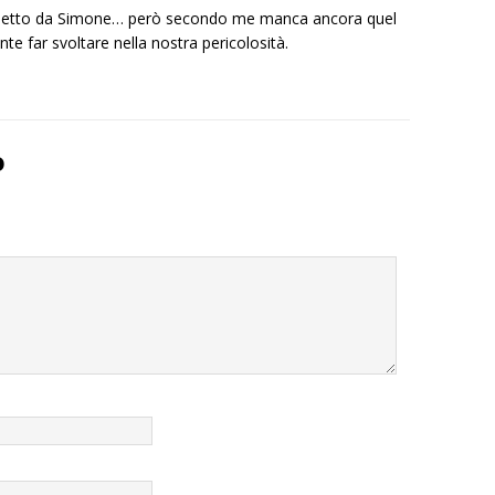
o detto da Simone… però secondo me manca ancora quel
te far svoltare nella nostra pericolosità.
o