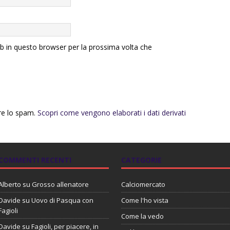
eb in questo browser per la prossima volta che
rre lo spam.
Scopri come vengono elaborati i dati derivati
COMMENTI RECENTI
CATEGORIE
Alberto
su
Grosso allenatore
Calciomercato
Davide
su
Uovo di Pasqua con
Come l'ho vista
Fagioli
Come la vedo
Davide
su
Fagioli, per piacere, in