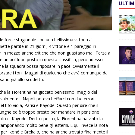
ULTIM
e force stagionale con una bellissima vittoria al
ette partite in 21 giorni, 4 vittorie e 1 pareggio in
n in mezzo anche critiche che non guastano mai. Terza a
e un po’ fuori posto in questa classifica, però adesso
he la squadra possa riposare in pace. Ovviamente il
morzare i toni. Magari di qualcuno che avrà comunque da
nsano già allo scudetto.
che la Fiorentina ha giocato benissimo, meglio del
ssalmente il Napoli poteva beffarci con due errori
del tifo viola, Parisi e Kayode. Questo per dire che il
 lunghe ed è troppo presto per mandare in pensione
uto di Kayode. Detto questo, la Fiorentina ha vinto la
amponando molto bene gli esterni. E qui invece la nota
 per Ikoné e Brekalo, che ha anche trovato finalmente il