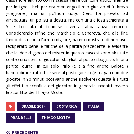
Cassano è entrato con la stessa verve con cui è uscito, mentre
per Insigne… beh per ora mantengo il mio giudizio di “u bravo
guaglione”, ma un po’fuori luogo. Cerci ha provato ad
arrabattarsi un po’ sulla destra, ma con una difesa schierata a
5 e bloccata il torinese diventa abbastanza innocuo.
Considerando infine che Marchisio e Candreva, che alla fine
fanno della corsa l’arma migliore, hanno mostrato di non aver
recuperato bene le fatiche della partita precedente, è evidente
che le idee di gioco del mister in questo caso si sono sbattute
contro una serie di giocatori sbagliati al posto sbagliato. In una
partita, quindi, in cui solo Pirlo (e alla fine anche Balotelli)
hanno dimostrato di essere al posto giusto (e magari con due
giocate in 90 minuti potevano anche risolvere) questa è a tutti
gli effetti la sconfitta dei giocatori in generale inadatti, ovvero
la sconfitta dei Thiago Motta.
BRASILE 2014
COSTARICA
ITALIA
PRANDELLI
THIAGO MOTTA
PRECEDENTE