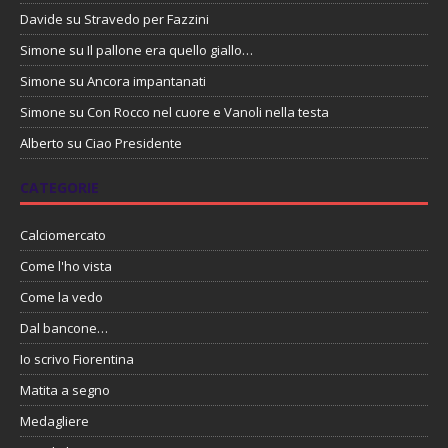
Davide
su
Stravedo per Fazzini
Simone
su
Il pallone era quello giallo…
Simone
su
Ancora impantanati
Simone
su
Con Rocco nel cuore e Vanoli nella testa
Alberto
su
Ciao Presidente
CATEGORIE
Calciomercato
Come l'ho vista
Come la vedo
Dal bancone…
Io scrivo Fiorentina
Matita a segno
Medagliere