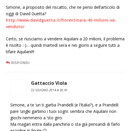
Simone, a proposito del riscatto, che ne pensi dell’articolo di
oggi di David Guetta?
http://www.davidguetta.it/fiorentina/a-40-milioni-va-
venduto/
Certo, se riusciamo a vendere Aquilani a 20 milioni, il problema
è risolto :-)… quindi martedì sera e nei giorni a seguire tutti a
tifare Aquilani!!!
RISPONDI
Gattaccio Viola
22 GIUGNO 2014 A 20:41
Simone, a te ‘un ti garba Prandelli (e l’Italia?), e a Prandelli
pare ‘ungki garbino i tuoi sogni: sembra che Aquilani non
giochi nemmeno a ‘sto giro.
Ma magari entra dalla panchina o sta già pensandi di farlo
esordire in finale 🙂