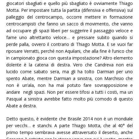
giocatori sbagliati e quello più sbagliato è ovviamente Thiago
Motta. Per impostare tutta la partita (difensiva e offensiva) sul
palleggio del centrocampo, occorre mettere in formazione
centrocampisti che fanno un sacco di movimento, che vanno
ad occupare gli spazi liberi per suggerire il passaggio veloce e
farne uno altrettanto veloce… e pressare subito quando si
perde palla, ovvero il contrario di Thiago Motta. E se vuoi far
riposare Verratti, perché non Aquilani, che alla fine è l’unico che
in campionato gioca con questa impostazione? Altro elemento
dolente è la catena di destra. Vero che Candreva non era
lucido come sabato sera, ma gli ha tolto Darmian per uno
spento Abate, mentre Darmian a sinistra, con Marchisio che
non è un’ala, non ha mai potuto fare sovrapposizione e
andare negli spazi. Non per essere tifosi a tutti i costi, ma un
Pasqual a sinistra avrebbe fatto molto più comodo di questo
Abate a destra.
Detto questo, è evidente che Brasile 2014 non è un mondiale
per vecchi… e stanchi. A parte Thiago Motta, che al 40° del
primo tempo sembrava avesse attraversato il deserto, anche