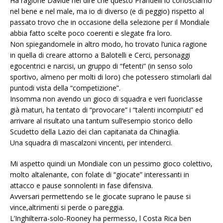
Ha ragione Davide nel dire che questo Prandelli lo conosciamo
nel bene e nel male, ma io di diverso (e di peggio) rispetto al
passato trovo che in occasione della selezione per il Mondiale
abbia fatto scelte poco coerenti e slegate fra loro.
Non spiegandomele in altro modo, ho trovato l’unica ragione
in quella di creare attorno a Balotelli e Cerci, personaggi
egocentrici e narcisi, un gruppo di “fetenti” (in senso solo
sportivo, almeno per molti di loro) che potessero stimolarli dal
puntodi vista della “competizione”.
Insomma non avendo un gioco di squadra e veri fuoriclasse
già maturi, ha tentato di “provocare” i “talenti incompiuti” ed
arrivare al risultato una tantum sull‘esempio storico dello
Scudetto della Lazio dei clan capitanata da Chinaglia.
Una squadra di mascalzoni vincenti, per intenderci.
Mi aspetto quindi un Mondiale con un pessimo gioco colettivo,
molto altalenante, con folate di “giocate” interessanti in
attacco e pause sonnolenti in fase difensiva.
Avversari permettendo se le giocate suprano le pause si
vince,altrimenti si perde o pareggia.
L’Inghilterra-solo-Rooney ha permesso, l Costa Rica ben