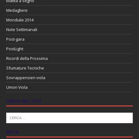
Matita a segno
Medagliere
Mondiale 2014
Note Settimanali
Post-gara
PostLight
Ricordi della Prossima
Sfumature Tecniche
Sovrappensieri viola
Umori Viola
CERCA NEL SITO
META