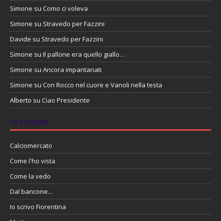
Simone
su
Como ci voleva
Simone
su
Stravedo per Fazzini
Davide
su
Stravedo per Fazzini
Simone
su
Il pallone era quello giallo…
Simone
su
Ancora impantanati
Simone
su
Con Rocco nel cuore e Vanoli nella testa
Alberto
su
Ciao Presidente
CATEGORIE
Calciomercato
Come l'ho vista
Come la vedo
Dal bancone…
Io scrivo Fiorentina