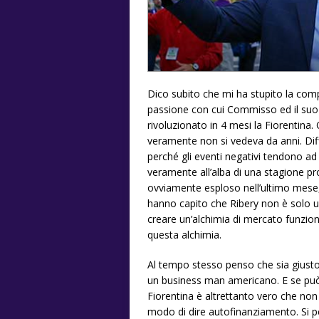
Dico subito che mi ha stupito la comp
passione con cui Commisso ed il suo
rivoluzionato in 4 mesi la Fiorentina.
veramente non si vedeva da anni. Diffi
perché gli eventi negativi tendono ad
veramente all’alba di una stagione pr
ovviamente esploso nell’ultimo mese, p
hanno capito che Ribery non è solo u
creare un’alchimia di mercato funzio
questa alchimia.
Al tempo stesso penso che sia giusto
un business man americano. E se può
Fiorentina è altrettanto vero che non v
modo di dire autofinanziamento. Si pe