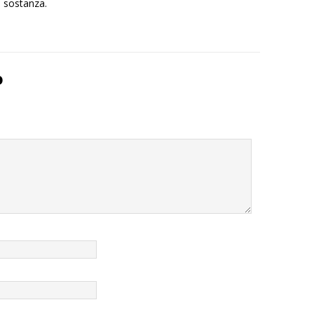
i sostanza.
o