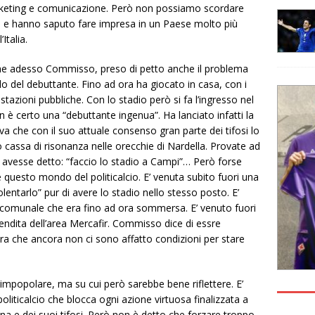
arketing e comunicazione. Però non possiamo scordare
i e hanno saputo fare impresa in un Paese molto più
Italia.
 che adesso Commisso, preso di petto anche il problema
llo del debuttante. Fino ad ora ha giocato in casa, con i
stazioni pubbliche. Con lo stadio però si fa l’ingresso nel
è certo una “debuttante ingenua”. Ha lanciato infatti la
 che con il suo attuale consenso gran parte dei tifosi lo
cassa di risonanza nelle orecchie di Nardella. Provate ad
 avesse detto: “faccio lo stadio a Campi”… Però forse
esto mondo del politicalcio. E’ venuta subito fuori una
olentarlo” pur di avere lo stadio nello stesso posto. E’
r-comunale che era fino ad ora sommersa. E’ venuto fuori
vendita dell’area Mercafir. Commisso dice di essre
a che ancora non ci sono affatto condizioni per stare
impopolare, ma su cui però sarebbe bene riflettere. E’
liticalcio che blocca ogni azione virtuosa finalizzata a
tina e dei suoi tifosi. Però non è detto che forzare troppo