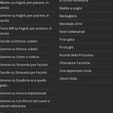
Io scrivo Fiorentina
Alberto
su
Fagioli, per piacere, in
tavola
Matita a segno
Simone
su
Fagioli, per piacere, in
Medagliere
tavola
Mondiale 2014
Pecos Bill
su
Fagioli, per piacere, in
Note Settimanali
tavola
Post-gara
Davide
su
Finisse subito!
PostLight
Simone
su
Finisse subito!
Ricordi della Prossima
Simone
su
Como ci voleva
Sfumature Tecniche
Simone
su
Stravedo per Fazzini
Sovrappensieri viola
Davide
su
Stravedo per Fazzini
Umori Viola
Simone
su
Il pallone era quello
giallo…
Simone
su
Ancora impantanati
Simone
su
Con Rocco nel cuore e
Vanoli nella testa