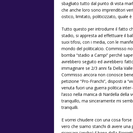
sbagliato tutto dal punto di vista m
che anche loro sono imprenditori ver
ostico, limitato, politicizzato, quale è l’
Tutto questo per introdurre il fatto
stadio, si appresta ad effettuare il ba
suoi tifosi, con i media, con le manife
mondo del politicalcio. Commisso non 
bomba “stadio a Campi” perché sapeva
avrebbero seguito ed avrebbero fatto 
immaginare se 2/3 anni fa Della Valle
Commisso ancora non conosce bene qu
petizione “Pro-Franchi”, disposti a “vi
venuta fuori una guerra politica inte
l’asso nella manica di Nardella della 
tranquillo, ma sinceramente mi sembr
tranquilli.
E vorrei chiudere con una cosa forse 
vero che siamo stanchi di avere una po
ricercare (anche) il bene della Fioren