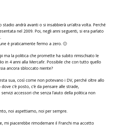
 stadio andrà avanti o si insabbierà un’altra volta. Perché
presentata nel 2009. Poi, negli anni seguenti, si era parlato
.
une è praticamente fermo a zero. 🙁
i ma la politica che promette ha subito rimischiato le
io in 4 anni alla Mercafir. Possibile che con tutto quello
 sia ancora sbloccato niente?
testa sua, così come non potevano i DV, perché oltre allo
 dove c’è posto, c’è da pensare alle strade,
i servizi accessori che senza l’aiuto della politica non
nto, noi aspettiamo, noi per sempre.
, mi piacerebbe rimodernare il Franchi ma accetto