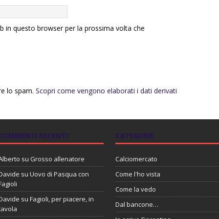
eb in questo browser per la prossima volta che
rre lo spam.
Scopri come vengono elaborati i dati derivati
COMMENTI RECENTI
CATEGORIE
Alberto
su
Grosso allenatore
Calciomercato
Davide
su
Uovo di Pasqua con
Come l'ho vista
Fagioli
Come la vedo
Davide
su
Fagioli, per piacere, in
Dal bancone…
tavola