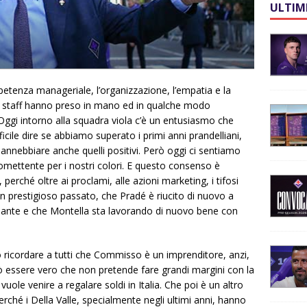
ULTIM
etenza manageriale, l’organizzazione, l’empatia e la
 staff hanno preso in mano ed in qualche modo
 Oggi intorno alla squadra viola c’è un entusiasmo che
cile dire se abbiamo superato i primi anni prandelliani,
 annebbiare anche quelli positivi. Però oggi ci sentiamo
omettente per i nostri colori. E questo consenso è
erché oltre ai proclami, alle azioni marketing, i tifosi
n prestigioso passato, che Pradé è riucito di nuovo a
nante e che Montella sta lavorando di nuovo bene con
 ricordare a tutti che Commisso è un imprenditore, anzi,
 essere vero che non pretende fare grandi margini con la
uole venire a regalare soldi in Italia. Che poi è un altro
rché i Della Valle, specialmente negli ultimi anni, hanno