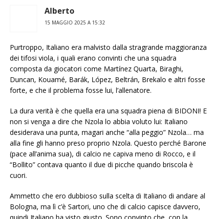
Alberto
15 MAGGIO 2025 A 15:32
Purtroppo, Italiano era malvisto dalla stragrande maggioranza
dei tifosi viola, i quali erano convinti che una squadra
composta da giocatori come Martínez Quarta, Biraghi,
Duncan, Kouamé, Barák, López, Beltrán, Brekalo e altri fosse
forte, e che il problema fosse lui, l’allenatore.
La dura verità è che quella era una squadra piena di BIDONI! E
non si venga a dire che Nzola lo abbia voluto lui: Italiano
desiderava una punta, magari anche “alla peggio” Nzola… ma
alla fine gli hanno preso proprio Nzola. Questo perché Barone
(pace all’anima sua), di calcio ne capiva meno di Rocco, e il
“Bollito” contava quanto il due di picche quando briscola è
cuori.
Ammetto che ero dubbioso sulla scelta di Italiano di andare al
Bologna, ma lì c’è Sartori, uno che di calcio capisce davvero,
quindi Italiano ha visto giusto. Sono convinto che, con la