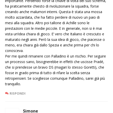
importante. Perdendo forse la chiave di volta del suo schema,
ha praticamente chiesto di rivoluzionare la squadra, forse
creando anche malumori interni. Questa è stata una mossa
molto azzardata, che ha fatto perdere di nuovo un paio di
mesi alla squadra. Altro poi tallone di Achille sono le
prestazioni con le medie piccole. E in generale, non si è mai
vista un’idea chiara di gioco. E’ vero che Italiano è cresciuto e
maturato negli anni. Però la sua idea di gioco, che piacesse o
meno, era chiara già dallo Spezia e anche prima per chi lo
conosceva.
Per me quindi rimanere con Palladino è un rischio. Per seguire
un processo sano, bisognerebbe in effetti che uscisse Pradé,
che si prendesse un bravo DS (magari lo stesso Goretti), che
fosse in grado prima di tutto di rifare la scelta senza
retropensieri. Se scegliesse comunque Palladino, sarei già più
tranquillo.
RISPONDI
Simone