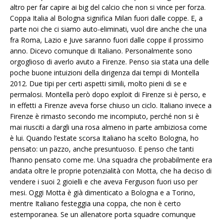
altro per far capire ai big del calcio che non si vince per forza.
Coppa Italia al Bologna significa Milan fuori dalle coppe. E, a
parte noi che ci siamo auto-eliminati, vuol dire anche che una
fra Roma, Lazio e Juve saranno fuori dalle coppe il prossimo
anno. Dicevo comunque di Italiano. Personalmente sono
orgoglioso di averlo avuto a Firenze. Penso sia stata una delle
poche buone intuizioni della dirigenza dai tempi di Montella
2012. Due tipi per certi aspetti simili, molto pieni di se e
permalosi. Montella però dopo exploit di Firenze si è perso, e
in effetti a Firenze aveva forse chiuso un ciclo. Italiano invece a
Firenze è rimasto secondo me incompiuto, perché non si è
mai riusciti a dargli una rosa almeno in parte ambiziosa come
è lui. Quando l’estate scorsa Italiano ha scelto Bologna, ho
pensato: un pazzo, anche presuntuoso. E penso che tanti
l’hanno pensato come me. Una squadra che probabilmente era
andata oltre le proprie potenzialità con Motta, che ha deciso di
vendere i suoi 2 gioielli e che aveva Ferguson fuori uso per
mesi. Oggi Motta è già dimenticato a Bologna e a Torino,
mentre Italiano festeggia una coppa, che non è certo
estemporanea. Se un allenatore porta squadre comunque