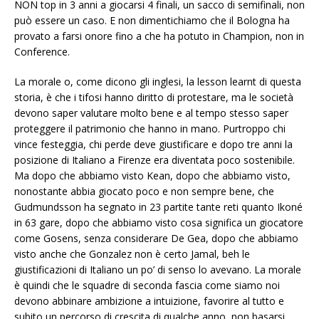
NON top in 3 anni a giocarsi 4 finali, un sacco di semifinali, non
può essere un caso. E non dimentichiamo che il Bologna ha
provato a farsi onore fino a che ha potuto in Champion, non in
Conference.
La morale o, come dicono gli inglesi, la lesson learnt di questa
storia, è che i tifosi hanno diritto di protestare, ma le società
devono saper valutare molto bene e al tempo stesso saper
proteggere il patrimonio che hanno in mano. Purtroppo chi
vince festeggia, chi perde deve giustificare e dopo tre anni la
posizione di Italiano a Firenze era diventata poco sostenibile.
Ma dopo che abbiamo visto Kean, dopo che abbiamo visto,
nonostante abbia giocato poco e non sempre bene, che
Gudmundsson ha segnato in 23 partite tante reti quanto Ikoné
in 63 gare, dopo che abbiamo visto cosa significa un giocatore
come Gosens, senza considerare De Gea, dopo che abbiamo
visto anche che Gonzalez non è certo Jamal, beh le
giustificazioni di Italiano un po’ di senso lo avevano. La morale
è quindi che le squadre di seconda fascia come siamo noi
devono abbinare ambizione a intuizione, favorire al tutto e
subito un percorso di crescita di qualche anno, non basarsi