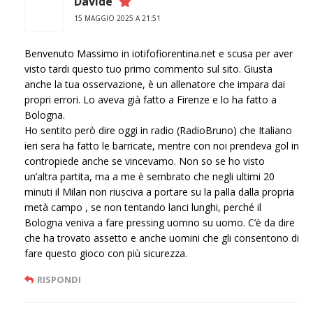
Davide
15 MAGGIO 2025 A 21:51
Benvenuto Massimo in iotifofiorentina.net e scusa per aver
visto tardi questo tuo primo commento sul sito. Giusta
anche la tua osservazione, è un allenatore che impara dai
propri errori. Lo aveva già fatto a Firenze e lo ha fatto a
Bologna.
Ho sentito però dire oggi in radio (RadioBruno) che Italiano
ieri sera ha fatto le barricate, mentre con noi prendeva gol in
contropiede anche se vincevamo. Non so se ho visto
un’altra partita, ma a me è sembrato che negli ultimi 20
minuti il Milan non riusciva a portare su la palla dalla propria
metà campo , se non tentando lanci lunghi, perché il
Bologna veniva a fare pressing uomno su uomo. C’è da dire
che ha trovato assetto e anche uomini che gli consentono di
fare questo gioco con più sicurezza.
RISPONDI