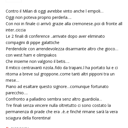
Contro il Milan di oggi avrebbe vinto anche l empoli…
Oggi non poteva proprio perderla….
Con noi in finale ci arrivò grazie alla cremonese..poi di fronte all
inter..ciccia
Le 2 finali di conference ..arrivate dopo aver eliminato
compagini di pippe galattiche
Perdendole con arrendevolezza disarmante altro che gioco…
con west ham e olimpiakos
Che insieme non valgono il betis….
Il mitico centravanti nzola..fido da trapani..l ha portato lui e ci
ritorna a breve sul groppone..come tanti altri pipponi tra un
mese…
Piano ad esaltare questo signore…comunque fortunato
parecchio….
Confronto a palladino sembra senz altro guardiola…
Tre finali senza vincere nulla oltretutto ci sono costato la
permanenza di prade che era ..è..e finché rimane sarà la vera
sciagura della fiorentina!