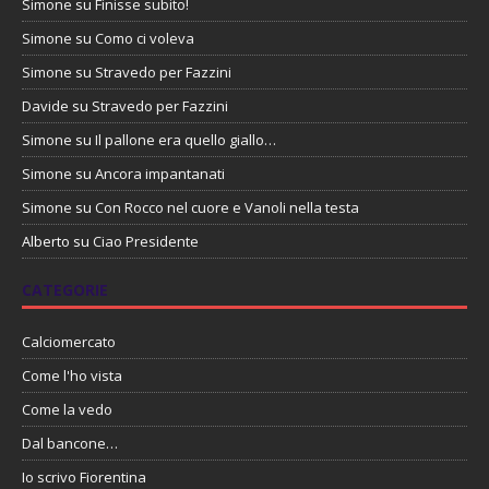
Simone
su
Finisse subito!
Simone
su
Como ci voleva
Simone
su
Stravedo per Fazzini
Davide
su
Stravedo per Fazzini
Simone
su
Il pallone era quello giallo…
Simone
su
Ancora impantanati
Simone
su
Con Rocco nel cuore e Vanoli nella testa
Alberto
su
Ciao Presidente
CATEGORIE
Calciomercato
Come l'ho vista
Come la vedo
Dal bancone…
Io scrivo Fiorentina