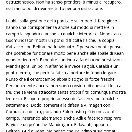
ostruzionistico. Non ha senso prendersi 8 minuti di recupero,
rischiando poi di rovinare tutto per una distrazione.
I dubbi sulla gestione della partita e sul modo di fare gioco
hanno una corrispondenza anche sul modo di mettere in
campo la squadra e anche su qualche interprete. Nonostante
Gudmundsson mostri un po’ di difficoltà fisiche, la coppia
d’attacco con Beltran ha funzionato. E personalmente penso
che potrebbe funzionare molto bene anche alle spalle di Kean
quando rientrerà. E mentre continua a fare buone prestazioni
Mandragora, un po’ in affanno è invece Fagioli. Cataldi è un
punto fermo, che però fa fatica a portare in fondo le gare.
PEnso che il centrocampo abbia bisogno di forze fresche.
Personalmente ancora non sono convinto di questa difesa a
tre, che se viene attaccata senza troppi filtri comunque mostra
lentezza. E saputo proprio adesso dell’assenza per qualche
settimana di Dodo, tornerei alla difesa a 4, magari con
Comuzzo a destra, portando Folorunsho più in mezzo al
campo, inserendo alternando anche Adli e facendo respirare
Fagioli e un po’ anche Mandragora. E davanti, appunto,
Beltran, Gud e Kean. Ma penso che Palladino si sia ormai