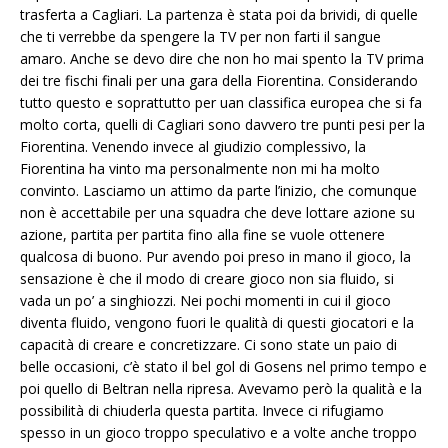
trasferta a Cagliari. La partenza è stata poi da brividi, di quelle
che ti verrebbe da spengere la TV per non farti il sangue
amaro. Anche se devo dire che non ho mai spento la TV prima
dei tre fischi finali per una gara della Fiorentina. Considerando
tutto questo e soprattutto per uan classifica europea che si fa
molto corta, quelli di Cagliari sono davvero tre punti pesi per la
Fiorentina. Venendo invece al giudizio complessivo, la
Fiorentina ha vinto ma personalmente non mi ha molto
convinto. Lasciamo un attimo da parte l’inizio, che comunque
non è accettabile per una squadra che deve lottare azione su
azione, partita per partita fino alla fine se vuole ottenere
qualcosa di buono. Pur avendo poi preso in mano il gioco, la
sensazione è che il modo di creare gioco non sia fluido, si
vada un po’ a singhiozzi. Nei pochi momenti in cui il gioco
diventa fluido, vengono fuori le qualità di questi giocatori e la
capacità di creare e concretizzare. Ci sono state un paio di
belle occasioni, c’è stato il bel gol di Gosens nel primo tempo e
poi quello di Beltran nella ripresa. Avevamo però la qualità e la
possibilità di chiuderla questa partita. Invece ci rifugiamo
spesso in un gioco troppo speculativo e a volte anche troppo