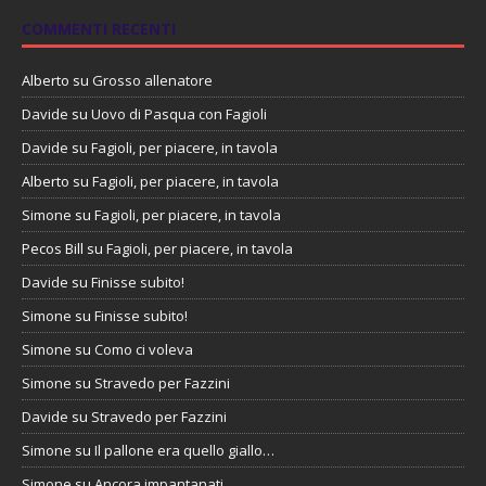
COMMENTI RECENTI
Alberto
su
Grosso allenatore
Davide
su
Uovo di Pasqua con Fagioli
Davide
su
Fagioli, per piacere, in tavola
Alberto
su
Fagioli, per piacere, in tavola
Simone
su
Fagioli, per piacere, in tavola
Pecos Bill
su
Fagioli, per piacere, in tavola
Davide
su
Finisse subito!
Simone
su
Finisse subito!
Simone
su
Como ci voleva
Simone
su
Stravedo per Fazzini
Davide
su
Stravedo per Fazzini
Simone
su
Il pallone era quello giallo…
Simone
su
Ancora impantanati