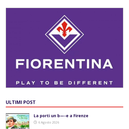
ULTIMI POST
La porti un b—-e a Firenze
6 Agosto 2026