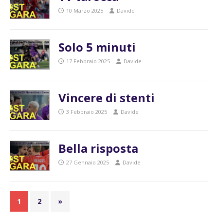
10 Marzo 2025
Davide
Solo 5 minuti
17 Febbraio 2025
Davide
Vincere di stenti
3 Febbraio 2025
Davide
Bella risposta
27 Gennaio 2025
Davide
1
2
»