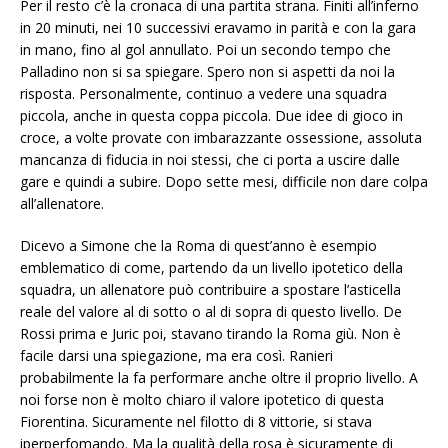
Per il resto c’è la cronaca di una partita strana. Finiti all’inferno
in 20 minuti, nei 10 successivi eravamo in parità e con la gara
in mano, fino al gol annullato. Poi un secondo tempo che
Palladino non si sa spiegare. Spero non si aspetti da noi la
risposta. Personalmente, continuo a vedere una squadra
piccola, anche in questa coppa piccola. Due idee di gioco in
croce, a volte provate con imbarazzante ossessione, assoluta
mancanza di fiducia in noi stessi, che ci porta a uscire dalle
gare e quindi a subire. Dopo sette mesi, difficile non dare colpa
all’allenatore.
Dicevo a Simone che la Roma di quest’anno è esempio
emblematico di come, partendo da un livello ipotetico della
squadra, un allenatore può contribuire a spostare l’asticella
reale del valore al di sotto o al di sopra di questo livello. De
Rossi prima e Juric poi, stavano tirando la Roma giù. Non è
facile darsi una spiegazione, ma era così. Ranieri
probabilmente la fa performare anche oltre il proprio livello. A
noi forse non è molto chiaro il valore ipotetico di questa
Fiorentina. Sicuramente nel filotto di 8 vittorie, si stava
iperperfomando. Ma la qualità della rosa è sicuramente di