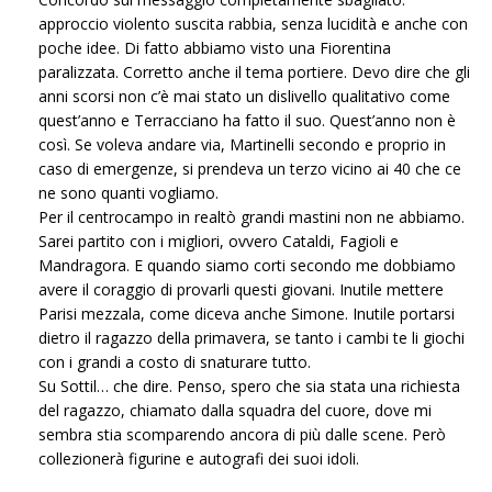
approccio violento suscita rabbia, senza lucidità e anche con
poche idee. Di fatto abbiamo visto una Fiorentina
paralizzata. Corretto anche il tema portiere. Devo dire che gli
anni scorsi non c’è mai stato un dislivello qualitativo come
quest’anno e Terracciano ha fatto il suo. Quest’anno non è
così. Se voleva andare via, Martinelli secondo e proprio in
caso di emergenze, si prendeva un terzo vicino ai 40 che ce
ne sono quanti vogliamo.
Per il centrocampo in realtò grandi mastini non ne abbiamo.
Sarei partito con i migliori, ovvero Cataldi, Fagioli e
Mandragora. E quando siamo corti secondo me dobbiamo
avere il coraggio di provarli questi giovani. Inutile mettere
Parisi mezzala, come diceva anche Simone. Inutile portarsi
dietro il ragazzo della primavera, se tanto i cambi te li giochi
con i grandi a costo di snaturare tutto.
Su Sottil… che dire. Penso, spero che sia stata una richiesta
del ragazzo, chiamato dalla squadra del cuore, dove mi
sembra stia scomparendo ancora di più dalle scene. Però
collezionerà figurine e autografi dei suoi idoli.