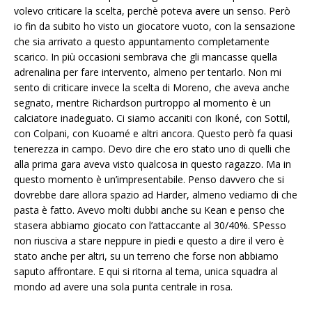
volevo criticare la scelta, perchè poteva avere un senso. Però
io fin da subito ho visto un giocatore vuoto, con la sensazione
che sia arrivato a questo appuntamento completamente
scarico. In più occasioni sembrava che gli mancasse quella
adrenalina per fare intervento, almeno per tentarlo. Non mi
sento di criticare invece la scelta di Moreno, che aveva anche
segnato, mentre Richardson purtroppo al momento è un
calciatore inadeguato. Ci siamo accaniti con Ikoné, con Sottil,
con Colpani, con Kuoamé e altri ancora. Questo però fa quasi
tenerezza in campo. Devo dire che ero stato uno di quelli che
alla prima gara aveva visto qualcosa in questo ragazzo. Ma in
questo momento è un’impresentabile. Penso davvero che si
dovrebbe dare allora spazio ad Harder, almeno vediamo di che
pasta è fatto. Avevo molti dubbi anche su Kean e penso che
stasera abbiamo giocato con l’attaccante al 30/40%. SPesso
non riusciva a stare neppure in piedi e questo a dire il vero è
stato anche per altri, su un terreno che forse non abbiamo
saputo affrontare. E qui si ritorna al tema, unica squadra al
mondo ad avere una sola punta centrale in rosa.