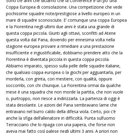
Sono tre anni che diciamo che la Conference è un po’ una
Coppa Europea di consolazione. Una competizione che vede
pochissime squadre note/prestigiose a livello europeo in un
mare di squadre sconosciute. E’ comunque una coppa Europea
e la Fiorentina negli ultimi due anni è stata una grande di
questa coppa piccola. Giunti agli ottavi, sconfitti ad Atene
questa volta dal Pana, dovendo per ennesima volta nella
stagione europea provare a rimediare a una prestazione
insufficiente e ingiustificabile, dobbiamo prendere atto che la
Fiorentina è diventata piccola in questa coppa piccola.
Abbiamo imparato, spesso sulla pelle delle squadre italiane,
che qualsiasi coppa europea o la giochi per agguantarla, per
morderla, con grinta, con mestiere, con qualità, oppure
soccombi, con chi chiunque. La Fiorentina ormai da qualche
mese è una squadra che non morde la partita, che non vuole
o, purtroppo, non riesce a indirizzarla. La partenza di oggi è
stata desolante. Le azioni del Pana sembravano lame che
entravano nel burro caldo della difesa viola. Certo, poi c’è
anche la sfiga dell’allenatore in difficoltà. Punta sull’uomo
Terracciano che lo ripaga con una papera, che forse non
aveva mai fatto così palese negli ultimi 3 anni. A priori non