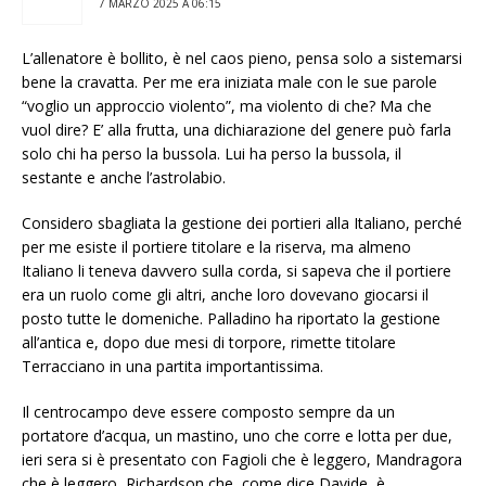
7 MARZO 2025 A 06:15
L’allenatore è bollito, è nel caos pieno, pensa solo a sistemarsi
bene la cravatta. Per me era iniziata male con le sue parole
“voglio un approccio violento”, ma violento di che? Ma che
vuol dire? E’ alla frutta, una dichiarazione del genere può farla
solo chi ha perso la bussola. Lui ha perso la bussola, il
sestante e anche l’astrolabio.
Considero sbagliata la gestione dei portieri alla Italiano, perché
per me esiste il portiere titolare e la riserva, ma almeno
Italiano li teneva davvero sulla corda, si sapeva che il portiere
era un ruolo come gli altri, anche loro dovevano giocarsi il
posto tutte le domeniche. Palladino ha riportato la gestione
all’antica e, dopo due mesi di torpore, rimette titolare
Terracciano in una partita importantissima.
Il centrocampo deve essere composto sempre da un
portatore d’acqua, un mastino, uno che corre e lotta per due,
ieri sera si è presentato con Fagioli che è leggero, Mandragora
che è leggero, Richardson che, come dice Davide, è