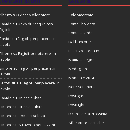
COMMENTI RECENTI
CATEGORIE
Alberto
su
Grosso allenatore
Calciomercato
Davide
su
Uovo di Pasqua con
Come l'ho vista
Fagioli
Come la vedo
Davide
su
Fagioli, per piacere, in
Dal bancone…
tavola
Io scrivo Fiorentina
Alberto
su
Fagioli, per piacere, in
tavola
Matita a segno
Simone
su
Fagioli, per piacere, in
Medagliere
tavola
Mondiale 2014
Pecos Bill
su
Fagioli, per piacere, in
Note Settimanali
tavola
Post-gara
Davide
su
Finisse subito!
PostLight
Simone
su
Finisse subito!
Ricordi della Prossima
Simone
su
Como ci voleva
Sfumature Tecniche
Simone
su
Stravedo per Fazzini