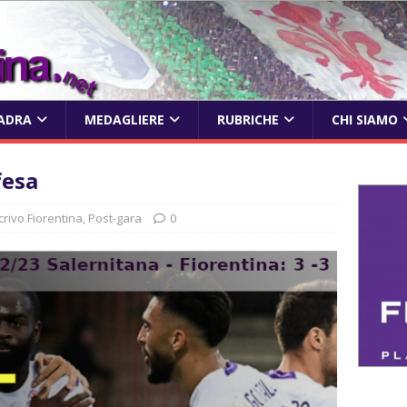
ADRA
MEDAGLIERE
RUBRICHE
CHI SIAMO
fesa
crivo Fiorentina
,
Post-gara
0