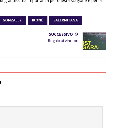
di grandissima importanza per questa stagione e per la
GONZALEZ
IKONÉ
SALERNITANA
SUCCESSIVO
Regalo ai vincitori
o