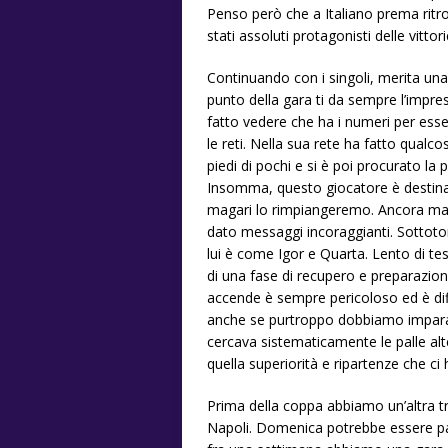
Penso però che a Italiano prema ritr
stati assoluti protagonisti delle vittori
Continuando con i singoli, merita un
punto della gara ti da sempre l’impr
fatto vedere che ha i numeri per esser
le reti. Nella sua rete ha fatto qual
piedi di pochi e si è poi procurato la 
Insomma, questo giocatore è destinato
magari lo rimpiangeremo. Ancora mal
dato messaggi incoraggianti. Sottoto
lui è come Igor e Quarta. Lento di t
di una fase di recupero e preparazion
accende è sempre pericoloso ed è diffi
anche se purtroppo dobbiamo imparare
cercava sistematicamente le palle alte
quella superiorità e ripartenze che ci
Prima della coppa abbiamo un’altra 
Napoli. Domenica potrebbe essere par