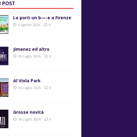
I POST
La porti un b—-e a Firenze
6 Agosto 2026
0
Jimenez ed altro
26 Luglio 2026
0
Al Viola Park
24 Luglio 2026
0
Grosse novità
18 Luglio 2026
0