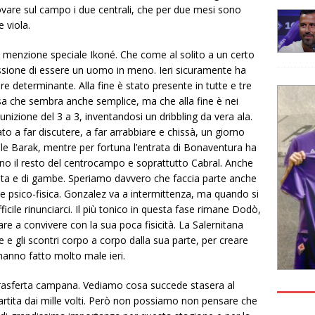
ovare sul campo i due centrali, che per due mesi sono
e viola.
a menzione speciale Ikoné. Che come al solito a un certo
essione di essere un uomo in meno. Ieri sicuramente ha
e determinante. Alla fine è stato presente in tutte e tre
cosa che sembra anche semplice, ma che alla fine è nei
punizione del 3 a 3, inventandosi un dribbling da vera ala.
 a far discutere, a far arrabbiare e chissà, un giorno
e Barak, mentre per fortuna l’entrata di Bonaventura ha
no il resto del centrocampo e soprattutto Cabral. Anche
esta e di gambe. Speriamo davvero che faccia parte anche
e psico-fisica. Gonzalez va a intermittenza, ma quando si
cile rinunciarci. Il più tonico in questa fase rimane Dodò,
 a convivere con la sua poca fisicità. La Salernitana
 e gli scontri corpo a corpo dalla sua parte, per creare
 hanno fatto molto male ieri.
trasferta campana. Vediamo cosa succede stasera al
tita dai mille volti. Però non possiamo non pensare che