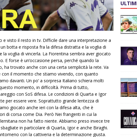
ULTIM
e visto il resto in tv. Difficile dare una interpretazione a
n botta e risposta fra la difesa distratta e la voglia di
e la voglia di vincerla. La Fiorentina sembra aver giocato
to. E forse è un’occasione persa, perché quando la
co, ha trovato anche con una certa semplicità la rete. Va
e con il momento che stiamo vivendo, con quanto
amo davanti. Un po’ a sorpresa Italiano schiera molti
n questo momento, in difficoltà. Prima di tutto,
 pareggio con SoS difesa. Le condizioni di Quarta e Igor
te per essere vere. Soprattutto grande lentezza di
amo giocato anche ieri con la difesa alta, che è
i di corsa come Dia. Però Nei frangenti in cui la
Salernitana non ha fatto niente. Abbiamo preso invece tre
bagliate in particolare di Quarta, Igor e anche Biraghi.
antomeno con la cattiveria e la determinazione giusta.