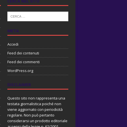
CERCA NEL SITO
META
Accedi
Feed dei contenuti
Feed dei commenti
WordPress.org
DISCLAIMER
Questo sito non rappresenta una
testata giornalistica poiché non
viene aggiornato con periodicità
regolare. Non può pertanto
considerarsi un prodotto editoriale
ai sensi della legge n. 62/2001.