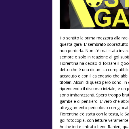
Ho sentito la prima mezzora alla radio 
questa gara. E’ sembrato soprattutto u
non perderla. Non c’è mai stata invec
sempre e solo in reazione al gol subi
Fiorentina ha deciso di forzare il gio
detto che è una dinamica compatibil
accaduto e con il calendario che abbi
titolari. Alcuni di questi però sono, i
riprendendo il discorso iniziale, è un
sono imbarazzanti. Spero troppo brut
gambe e di pensiero. E’ vero che abbi
atteggiamento pericoloso con giocator
Fiorentina c’è stata con la testa, la 
gol fotocopia, con letture veramente s
Anche ieri è entrato bene Ranieri, qu