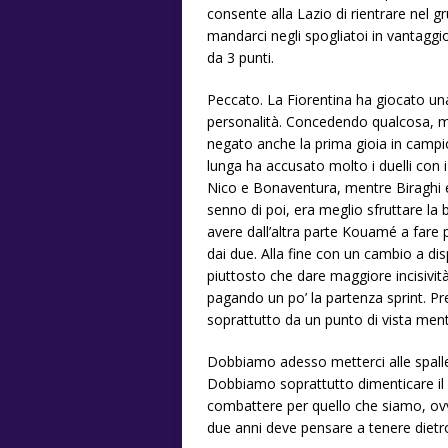
consente alla Lazio di rientrare nel 
mandarci negli spogliatoi in vantaggio
da 3 punti.
Peccato. La Fiorentina ha giocato una
personalità. Concedendo qualcosa, ma
negato anche la prima gioia in campi
lunga ha accusato molto i duelli con i
Nico e Bonaventura, mentre Biraghi e
senno di poi, era meglio sfruttare la
avere dall’altra parte Kouamé a fare 
dai due. Alla fine con un cambio a di
piuttosto che dare maggiore incisivit
pagando un po’ la partenza sprint. Pre
soprattutto da un punto di vista ment
Dobbiamo adesso metterci alle spall
Dobbiamo soprattutto dimenticare il 
combattere per quello che siamo, ovv
due anni deve pensare a tenere dietr