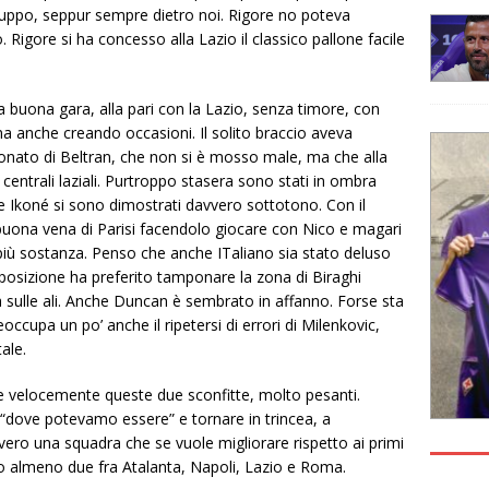
gruppo, seppur sempre dietro noi. Rigore no poteva
. Rigore si ha concesso alla Lazio il classico pallone facile
 buona gara, alla pari con la Lazio, senza timore, con
 anche creando occasioni. Il solito braccio aveva
onato di Beltran, che non si è mosso male, ma che alla
 centrali laziali. Purtroppo stasera sono stati in ombra
 Ikoné si sono dimostrati davvero sottotono. Con il
 buona vena di Parisi facendolo giocare con Nico e magari
più sostanza. Penso che anche ITaliano sia stato deluso
sposizione ha preferito tamponare la zona di Biraghi
à sulle ali. Anche Duncan è sembrato in affanno. Forse sta
occupa un po’ anche il ripetersi di errori di Milenkovic,
ale.
e velocemente queste due sconfitte, molto pesanti.
“dove potevamo essere” e tornare in trincea, a
ero una squadra che se vuole migliorare rispetto ai primi
o almeno due fra Atalanta, Napoli, Lazio e Roma.