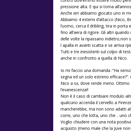
contro dovremmo essere molto perico
pressione alta. E qui si torna all’ann
Anche ieri abbiamo giocato uno in m
Abbiamo 4 esterni d’attacco (Nico, Br
l’uomo, cerca il dribling, tira in port
fino all’aera di rigore. Gli altri quan
delle volte la ripassano indietro,non 
l apalla in avanti scatta e se arriva rp
Tutti e tre inesistenti sul colpo di te
anche in confronto a quella di Nico.
Io mi faccio una domanda :”Ha senso 
segna ed un solo estreno efficace?”. 
Nico a sx, dove rende meno. Ottimo sp
l’evanescenza!!
Non è il caso di cambiare modulo alm
qualcuno accenda il cervello a Firenze
mancherebbe, ma non sono adatti al 
corre, uno che lotta, uno che .. uno c
Voglio chiudere con una nota positiva
acquisto (meno male che la Juve non 