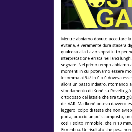
Mentre abbiamo dovuto accettare la 
evitarla, è veramente dura stasera di
qualcosa alla Lazio soprattutto per no
interpretazione errata nei lanci lung
segnare. Nel primo tempo abbiamo avu
momenti in cui potevamo essere molto
Insomma al 94° lo 0 a 0 doveva esser
allora un passo indietro, ritornando 
sfondamento di iKoné su Rovella già
ortodosso del laziale che tira tutti g
del VAR. Ma Ikoné poteva davvero ess
leggero, colpo di testa che non avreb
porta, braccio un po’ scomposto, un rim
così il solito Immobile, che in 10 minu
Fiorentina. Un risultato che pesa non