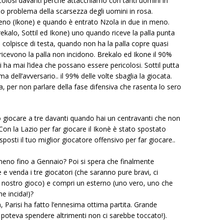
losi davanti perchè attacchiamo con tanti uomini in
oso problema della scarsezza degli uomini in rosa.
eno (Ikone) e quando è entrato Nzola in due in meno.
ekalo, Sottil ed Ikone) uno quando riceve la palla punta
a e colpisce di testa, quando non ha la palla copre quasi
do ricevono la palla non incidono. Brekalo ed Ikone il 90%
si ha mai l’idea che possano essere pericolosi. Sottil putta
ima dell’avversario.. il 99% delle volte sbaglia la giocata.
sta, per non parlare della fase difensiva che rasenta lo sero
giocare a tre davanti quando hai un centravanti che non
Con la Lazio per far giocare il Ikonè è stato spostato
osti il tuo miglior giocatore offensivo per far giocare..
eno fino a Gennaio? Poi si spera che finalmente
 e venda i tre giocatori (che saranno pure bravi, ci
nostro gioco) e compri un esterno (uno vero, uno che
he incida!)?
, Parisi ha fatto l’ennesima ottima partita. Grande
poteva spendere altrimenti non ci sarebbe toccato!).