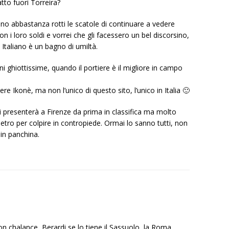
tto fuori Torreira?
no abbastanza rotti le scatole di continuare a vedere
n i loro soldi e vorrei che gli facessero un bel discorsino,
 Italiano è un bagno di umiltà.
i ghiottissime, quando il portiere è il migliore in campo
ere Ikonè, ma non l’unico di questo sito, l’unico in Italia 🙂
si presenterà a Firenze da prima in classifica ma molto
etro per colpire in contropiede. Ormai lo sanno tutti, non
in panchina.
n chalance, Berardi se lo tiene il Sassuolo, la Roma