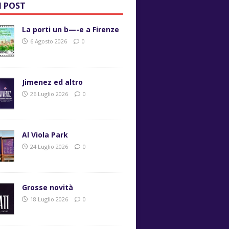
I POST
La porti un b—-e a Firenze
6 Agosto 2026
0
Jimenez ed altro
26 Luglio 2026
0
Al Viola Park
24 Luglio 2026
0
Grosse novità
18 Luglio 2026
0