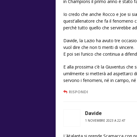
in Champions il primo anno è stato fa
Io credo che anche Rocco e Joe si sia
quest’allenatore che fa il fenomeno co
perchè tutto quello che servirebbe ad
Davide, la Lazio ha avuto tre occasion
vuol dire che non ti meriti di vincere.
E poi sei l’unico che continua a difend
E alla prossima c’è la Giuventus che 
umilmente si metterà ad aspettarci di
servono i fenomeni, né in campo, né 
RISPONDI
Davide
1 NOVEMBRE 2023 A 22:47
L’Atalanta si prende Scamacca con no