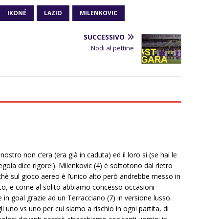
IKONÉ
LAZIO
MILENKOVIC
SUCCESSIVO
Nodi al pettine
nostro non c’era (era già in caduta) ed il loro si (se hai le
 regola dice rigore!). Milenkovic (4) è sottotono dal rietro
erchè sul gioco aereo è l’unico alto però andrebbe messo in
to, e come al solito abbiamo concesso occasioni
n goal grazie ad un Terracciano (7) in versione lusso.
i uno vs uno per cui siamo a rischio in ogni partita, di