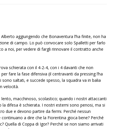
i Alberto aggiungendo che Bonaventura l’ha finite, non ha
izione di campo. Lo può convocare solo Spalletti per farlo
o a noi, per vedere di fargli rinnovare il contratto anche
itrova schierata con il 4-2-4, con i 4 davanti che non
er fare la fase difensiva (il centravanti da pressing l’ha
i sono saltati, e succede spesso, la squadra va in balia
n velocità.
è lento, macchinoso, scolastico; quando i nostri attaccanti
o la difesa è schierata. I nostri esterni sono penosi, ma si
tro due e devono partire da fermi. Perché nessun
é continuano a dire che la Fiorentina gioca bene? Perché
ovic? Quella di Coppa di Igor? Perché se non siamo arrivati