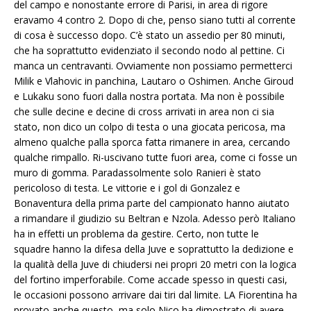
del campo e nonostante errore di Parisi, in area di rigore
eravamo 4 contro 2. Dopo di che, penso siano tutti al corrente
di cosa è successo dopo. C’è stato un assedio per 80 minuti,
che ha soprattutto evidenziato il secondo nodo al pettine. Ci
manca un centravanti. Ovviamente non possiamo permetterci
Milik e Vlahovic in panchina, Lautaro o Oshimen. Anche Giroud
e Lukaku sono fuori dalla nostra portata. Ma non è possibile
che sulle decine e decine di cross arrivati in area non ci sia
stato, non dico un colpo di testa o una giocata pericosa, ma
almeno qualche palla sporca fatta rimanere in area, cercando
qualche rimpallo. Ri-uscivano tutte fuori area, come ci fosse un
muro di gomma. Paradassolmente solo Ranieri è stato
pericoloso di testa. Le vittorie e i gol di Gonzalez e
Bonaventura della prima parte del campionato hanno aiutato
a rimandare il giudizio su Beltran e Nzola. Adesso però Italiano
ha in effetti un problema da gestire. Certo, non tutte le
squadre hanno la difesa della Juve e soprattutto la dedizione e
la qualità della Juve di chiudersi nei propri 20 metri con la logica
del fortino imperforabile. Come accade spesso in questi casi,
le occasioni possono arrivare dai tiri dal limite. LA Fiorentina ha
provato anche questo, ma solo Nico ha dimostrato di avere