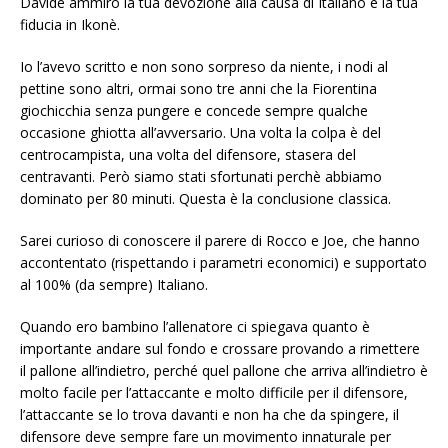
Davide ammiro la tua devozione alla causa di Italiano e la tua
fiducia in Ikonè.
Io l’avevo scritto e non sono sorpreso da niente, i nodi al
pettine sono altri, ormai sono tre anni che la Fiorentina
giochicchia senza pungere e concede sempre qualche
occasione ghiotta all’avversario. Una volta la colpa è del
centrocampista, una volta del difensore, stasera del
centravanti. Però siamo stati sfortunati perchè abbiamo
dominato per 80 minuti. Questa è la conclusione classica.
Sarei curioso di conoscere il parere di Rocco e Joe, che hanno
accontentato (rispettando i parametri economici) e supportato
al 100% (da sempre) Italiano.
Quando ero bambino l’allenatore ci spiegava quanto è
importante andare sul fondo e crossare provando a rimettere
il pallone all’indietro, perché quel pallone che arriva all’indietro è
molto facile per l’attaccante e molto difficile per il difensore,
l’attaccante se lo trova davanti e non ha che da spingere, il
difensore deve sempre fare un movimento innaturale per