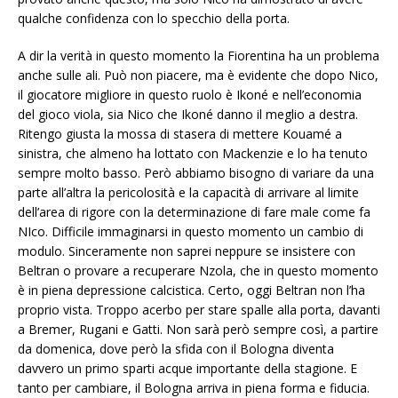
qualche confidenza con lo specchio della porta.
A dir la verità in questo momento la Fiorentina ha un problema
anche sulle ali. Può non piacere, ma è evidente che dopo Nico,
il giocatore migliore in questo ruolo è Ikoné e nell’economia
del gioco viola, sia Nico che Ikoné danno il meglio a destra.
Ritengo giusta la mossa di stasera di mettere Kouamé a
sinistra, che almeno ha lottato con Mackenzie e lo ha tenuto
sempre molto basso. Però abbiamo bisogno di variare da una
parte all’altra la pericolosità e la capacità di arrivare al limite
dell’area di rigore con la determinazione di fare male come fa
NIco. Difficile immaginarsi in questo momento un cambio di
modulo. Sinceramente non saprei neppure se insistere con
Beltran o provare a recuperare Nzola, che in questo momento
è in piena depressione calcistica. Certo, oggi Beltran non l’ha
proprio vista. Troppo acerbo per stare spalle alla porta, davanti
a Bremer, Rugani e Gatti. Non sarà però sempre così, a partire
da domenica, dove però la sfida con il Bologna diventa
davvero un primo sparti acque importante della stagione. E
tanto per cambiare, il Bologna arriva in piena forma e fiducia.