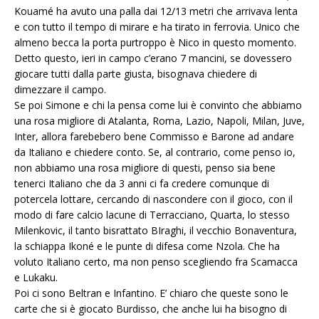
Kouamé ha avuto una palla dai 12/13 metri che arrivava lenta
e con tutto il tempo di mirare e ha tirato in ferrovia. Unico che
almeno becca la porta purtroppo è Nico in questo momento.
Detto questo, ieri in campo c’erano 7 mancini, se dovessero
giocare tutti dalla parte giusta, bisognava chiedere di
dimezzare il campo.
Se poi Simone e chi la pensa come lui è convinto che abbiamo
una rosa migliore di Atalanta, Roma, Lazio, Napoli, Milan, Juve,
Inter, allora farebebero bene Commisso e Barone ad andare
da Italiano e chiedere conto. Se, al contrario, come penso io,
non abbiamo una rosa migliore di questi, penso sia bene
tenerci Italiano che da 3 anni ci fa credere comunque di
potercela lottare, cercando di nascondere con il gioco, con il
modo di fare calcio lacune di Terracciano, Quarta, lo stesso
Milenkovic, il tanto bisrattato BIraghi, il vecchio Bonaventura,
la schiappa Ikoné e le punte di difesa come Nzola. Che ha
voluto Italiano certo, ma non penso scegliendo fra Scamacca
e Lukaku.
Poi ci sono Beltran e Infantino. E’ chiaro che queste sono le
carte che si è giocato Burdisso, che anche lui ha bisogno di