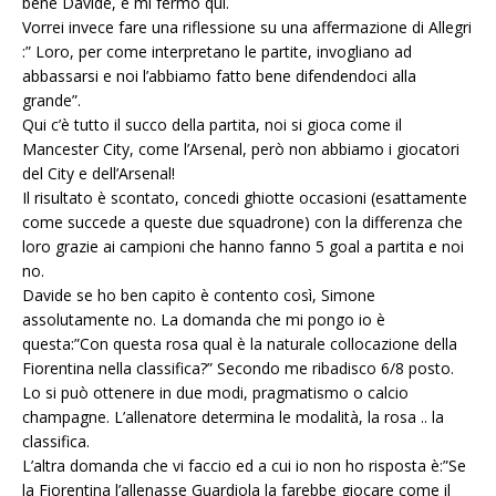
bene Davide, e mi fermo qui.
Vorrei invece fare una riflessione su una affermazione di Allegri
:” Loro, per come interpretano le partite, invogliano ad
abbassarsi e noi l’abbiamo fatto bene difendendoci alla
grande”.
Qui c’è tutto il succo della partita, noi si gioca come il
Mancester City, come l’Arsenal, però non abbiamo i giocatori
del City e dell’Arsenal!
Il risultato è scontato, concedi ghiotte occasioni (esattamente
come succede a queste due squadrone) con la differenza che
loro grazie ai campioni che hanno fanno 5 goal a partita e noi
no.
Davide se ho ben capito è contento così, Simone
assolutamente no. La domanda che mi pongo io è
questa:”Con questa rosa qual è la naturale collocazione della
Fiorentina nella classifica?” Secondo me ribadisco 6/8 posto.
Lo si può ottenere in due modi, pragmatismo o calcio
champagne. L’allenatore determina le modalità, la rosa .. la
classifica.
L’altra domanda che vi faccio ed a cui io non ho risposta è:”Se
la Fiorentina l’allenasse Guardiola la farebbe giocare come il