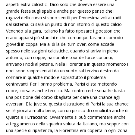
aspetti extra calcistici. Dico solo che doveva essere una
grande festa sugli spalti e anche per questo penso che i
ragazzi della curva si sono sentiti per l’ennesima volta traditi
dal sistema. Ci sarà un punto di non ritorno di questo calcio.
Venendo alla gara, Italiano ha fatto riposare i giocatori che
erano apparsi più stanchi e che comunque faranno comodo
giovedì in coppa. Ma al di la del turn over, come accade
spesso nelle stagioni calcistiche, quando si arriva in pieno
autunno, con coppe, nazionali e tour de force continui,
arrivano i nodi al pettine. Nella Fiorentina in questo momento i
nodi sono rappresentati da un vuoto sul terzino destro da
colmare in qualche modo e soprattutto il problema
centravanti. Per il primo problema, Parisi ci sta mettendo
cuore, corsa e anche tecnica. Ma contro certe squadre basta
una posizione del corpo sbagliata per dare una chance agli
avversari. E la Juve su questa distrazione di Parisi la sua chance
se l’è giocata molto bene, con un pizzico di complicità anche di
Quarta e TErracciano. Ovviamente si può commentare anche
atteggiamento della squadra voluta da Italiano, ma seppur con
una specie di ripartenza, la Fiorentina era coperta in ogni zona