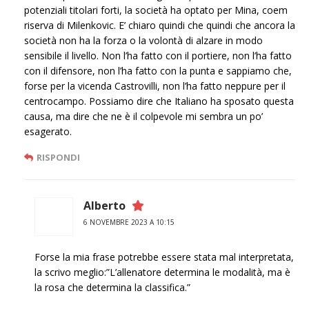
potenziali titolari forti, la società ha optato per Mina, coem
riserva di Milenkovic. E’ chiaro quindi che quindi che ancora la
società non ha la forza o la volontà di alzare in modo
sensibile il livello. Non l’ha fatto con il portiere, non l’ha fatto
con il difensore, non l’ha fatto con la punta e sappiamo che,
forse per la vicenda Castrovilli, non l’ha fatto neppure per il
centrocampo. Possiamo dire che Italiano ha sposato questa
causa, ma dire che ne è il colpevole mi sembra un po’
esagerato.
RISPONDI
Alberto
6 NOVEMBRE 2023 A 10:15
Forse la mia frase potrebbe essere stata mal interpretata,
la scrivo meglio:”L’allenatore determina le modalità, ma è
la rosa che determina la classifica.”