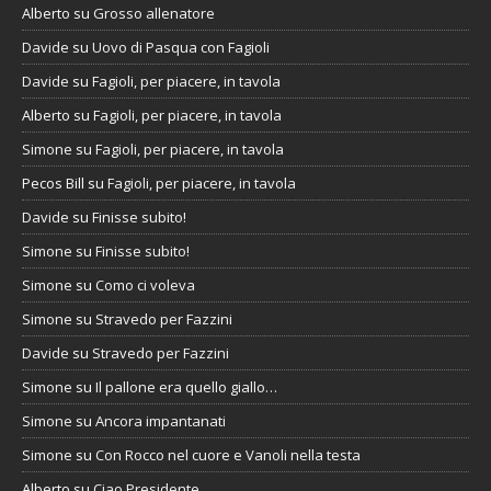
Alberto
su
Grosso allenatore
Davide
su
Uovo di Pasqua con Fagioli
Davide
su
Fagioli, per piacere, in tavola
Alberto
su
Fagioli, per piacere, in tavola
Simone
su
Fagioli, per piacere, in tavola
Pecos Bill
su
Fagioli, per piacere, in tavola
Davide
su
Finisse subito!
Simone
su
Finisse subito!
Simone
su
Como ci voleva
Simone
su
Stravedo per Fazzini
Davide
su
Stravedo per Fazzini
Simone
su
Il pallone era quello giallo…
Simone
su
Ancora impantanati
Simone
su
Con Rocco nel cuore e Vanoli nella testa
Alberto
su
Ciao Presidente