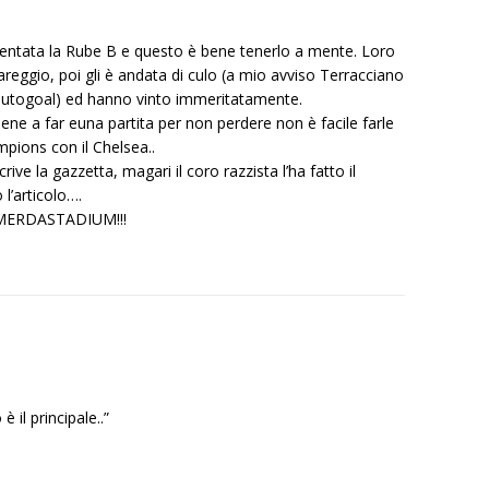
esentata la Rube B e questo è bene tenerlo a mente. Loro
reggio, poi gli è andata di culo (a mio avviso Terracciano
l’autogoal) ed hanno vinto immeritatamente.
e a far euna partita per non perdere non è facile farle
pions con il Chelsea..
ve la gazzetta, magari il coro razzista l’ha fatto il
 l’articolo….
l MERDASTADIUM!!!
 il principale..”