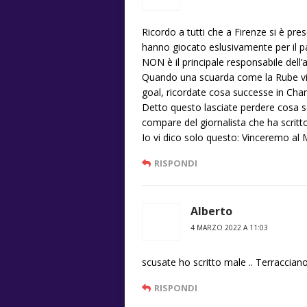
Ricordo a tutti che a Firenze si è pr
hanno giocato eslusivamente per il pa
NON è il principale responsabile del
Quando una scuarda come la Rube vien
goal, ricordate cosa successe in Cham
Detto questo lasciate perdere cosa scri
compare del giornalista che ha scritto
Io vi dico solo questo: Vinceremo a
RISPONDI
Alberto
4 MARZO 2022 A 11:03
scusate ho scritto male .. Terracciano è
RISPONDI