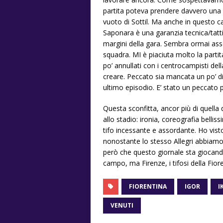
partita poteva prendere davvero una 
vuoto di Sottil. Ma anche in questo 
Saponara è una garanzia tecnica/tatt
margini della gara. Sembra ormai ass
squadra. MI è piaciuta molto la parti
po’ annullati con i centrocampisti del
creare. Peccato sia mancata un po’ di 
ultimo episodio. E’ stato un peccato 
Questa sconfitta, ancor più di quella 
allo stadio: ironia, coreografia bellis
tifo incessante e assordante. Ho visto
nonostante lo stesso Allegri abbiamo 
però che questo giornale sta giocand
campo, ma Firenze, i tifosi della Fio
FIORENTINA
IGOR
I
VENUTI