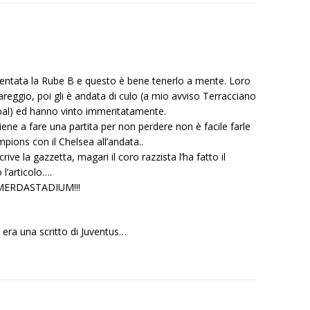
esentata la Rube B e questo è bene tenerlo a mente. Loro
reggio, poi gli è andata di culo (a mio avviso Terracciano
ogoal) ed hanno vinto immeritatamente.
e a fare una partita per non perdere non è facile farle
pions con il Chelsea all’andata..
ve la gazzetta, magari il coro razzista l’ha fatto il
 l’articolo….
l MERDASTADIUM!!!
 era una scritto di Juventus…