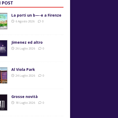
I POST
La porti un b—-e a Firenze
6 Agosto 2026
0
Jimenez ed altro
26 Luglio 2026
0
Al Viola Park
24 Luglio 2026
0
Grosse novità
18 Luglio 2026
0