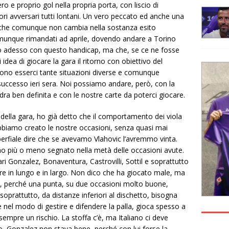
ro e proprio gol nella propria porta, con liscio di
ori avversari tutti lontani. Un vero peccato ed anche una
Ma che comunque non cambia nella sostanza esito
munque rimandati ad aprile, dovendo andare a Torino
mo adesso con questo handicap, ma che, se ce ne fosse
idea di giocare la gara il ritorno con obiettivo del
no esserci tante situazioni diverse e comunque
 successo ieri sera. Noi possiamo andare, però, con la
dra ben definita e con le nostre carte da poterci giocare.
 della gara, ho già detto che il comportamento dei viola
iamo creato le nostre occasioni, senza quasi mai
perfiale dire che se avevamo Vlahovic l’avremmo vinta.
nno più o meno segnato nella metà delle occasioni avute.
 Gonzalez, Bonaventura, Castrovilli, Sottil e soprattutto
iare in lungo e in largo. Non dico che ha giocato male, ma
nza, perché una punta, su due occasioni molto buone,
oprattutto, da distanze inferiori al dischetto, bisogna
 nel modo di gestire e difendere la palla, gioca spesso a
sempre un rischio. La stoffa c’è, ma Italiano ci deve
 Gonzalez non stava bene, perché con lui forse la