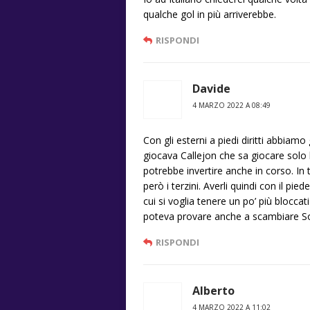
qualche gol in più arriverebbe.
RISPONDI
Davide
4 MARZO 2022 A 08:49
Con gli esterni a piedi diritti abbia
giocava Callejon che sa giocare solo 
potrebbe invertire anche in corso. In 
però i terzini. Averli quindi con il pied
cui si voglia tenere un po’ più bloccat
poteva provare anche a scambiare Sot
RISPONDI
Alberto
4 MARZO 2022 A 11:02