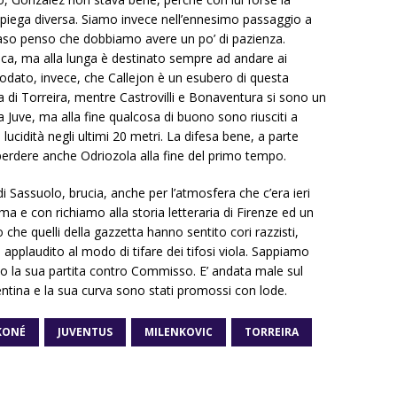
piega diversa. Siamo invece nell’ennesimo passaggio a
caso penso che dobbiamo avere un po’ di pazienza.
ica, ma alla lunga è destinato sempre ad andare ai
odato, invece, che Callejon è un esubero di questa
ta di Torreira, mentre Castrovilli e Bonaventura si sono un
la Juve, ma alla fine qualcosa di buono sono riusciti a
lucidità negli ultimi 20 metri. La difesa bene, a parte
perdere anche Odriozola alla fine del primo tempo.
di Sassuolo, brucia, anche per l’atmosfera che c’era ieri
sima e con richiamo alla storia letteraria di Firenze ed un
 che quelli della gazzetta hanno sentito cori razzisti,
applaudito al modo di tifare dei tifosi viola. Sappiamo
o la sua partita contro Commisso. E’ andata male sul
rentina e la sua curva sono stati promossi con lode.
KONÉ
JUVENTUS
MILENKOVIC
TORREIRA