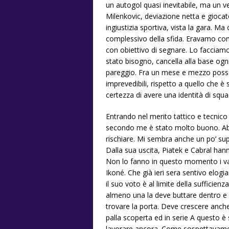
un autogol quasi inevitabile, ma un ve
Milenkovic, deviazione netta e giocat
ingiustizia sportiva, vista la gara. 
complessivo della sfida. Eravamo co
con obiettivo di segnare. Lo faccia
stato bisogno, cancella alla base ogni 
pareggio. Fra un mese e mezzo posso
imprevedibili, rispetto a quello che è
certezza di avere una identità di squa
Entrando nel merito tattico e tecnico
secondo me è stato molto buono. Abb
rischiare. Mi sembra anche un po’ su
Dalla sua uscita, Piatek e Cabral ha
Non lo fanno in questo momento i vari
Ikoné. Che già ieri sera sentivo elog
il suo voto è al limite della sufficie
almeno una la deve buttare dentro e s
trovare la porta. Deve crescere anche
palla scoperta ed in serie A questo è 
lavorare ancora. Come sospettavamo,