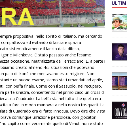
ULTIM
empre propositiva, nello spirito di Italiano, ma cercando
la compattezza ed evitando di lasciare spazi a
cato sistematicamente il lancio dalla difesa,
 Igor e Milenkovic. E’ stato passato anche l’esame
mezza occasione, neutralizzata da Terracciano. E, a parte i
o, abbiamo creato almeno 4/5 situazioni che potevano
un paio di Ikoné che meritavano esito migliore. Non
tante un buono esame, siamo stati rimandati ad aprile,
ati, con beffa finale. Come con il Sassuolo, nel recupero,
ra parte sinistra, consentendo nel primo caso un cross di
 cieca alla Cuadrado. La beffa sta nel fatto che quella era
uscita a fare in modo manovrata nella nostra tre-quarti. La
cilata di Cuadrado era di fatto innocua. Devo dire che vista
sembrava comunque un’azione pericolosa, con giocatori
in TV ho capito come veramente quello di Venuti non è stato