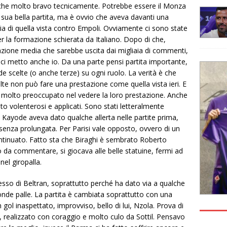
nche molto bravo tecnicamente. Potrebbe essere il Monza
 sua bella partita, ma è ovvio che aveva davanti una
ia di quella vista contro Empoli. Ovviamente ci sono state
er la formazione schierata da Italiano. Dopo di che,
zione media che sarebbe uscita dai migliaia di commenti,
mi ci metto anche io. Da una parte pensi partita importante,
nde scelte (o anche terze) su ogni ruolo. La verità è che
lte non può fare una prestazione come quella vista ieri. E
Ero molto preoccupato nel vedere la loro prestazione. Anche
o volenterosi e applicati. Sono stati letteralmente
e Kayode aveva dato qualche allerta nelle partite prima,
senza prolungata. Per Parisi vale opposto, ovvero di un
tinuato. Fatto sta che Biraghi è sembrato Roberto
o da commentare, si giocava alle belle statuine, fermi ad
nel giropalla.
esso di Beltran, soprattutto perché ha dato via a qualche
conde palle. La partita è cambiata soprattutto con una
 gol inaspettato, improvviso, bello di lui, Nzola. Prova di
e, realizzato con coraggio e molto culo da Sottil. Pensavo