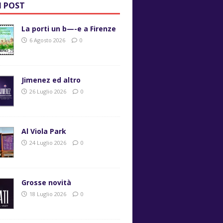
I POST
La porti un b—-e a Firenze
6 Agosto 2026
0
Jimenez ed altro
26 Luglio 2026
0
Al Viola Park
24 Luglio 2026
0
Grosse novità
18 Luglio 2026
0