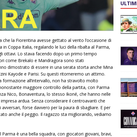
ULTIM
a che la Fiorentina avesse gettato al vento l’occasione di
in Coppa Italia, regalando le luci della ribalta al Parma,
agli ottavi. Lo stava facendo dopo un primo tempo
tori come Brekalo e Mandragora sono stati
o dimostrato di essere in una serata storta anche Mina
erzini Kayode e Parisi. Su questi ritorneremo un attimo.
a formazione all’intervallo, non ha stravolto molto
 nonostante maggiore controllo della partita, con Parma
nza Nico, Bonaventura, lo stesso Ikoné, che hanno nelle
a impresa ardua. Senza considerare il centroavanti che
avversari, forse davvero per la paura di sbagliare. E per
ato anche il peggio. Il ragazzo sta migliorando, vediamo
 il Parma è una bella squadra, con giocatori giovani, bravi,