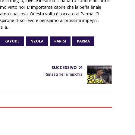
 la meglio, invece il Parma ci ha fatto soffrire ancora e
iamo vinto noi. E’ importante capire che la beffa finale
iamo qualcosa. Questa volta è toccato al Parma. Ci
spirone di sollievo e pensiamo ai prossimi impegni,
alia.
KAYODE
NZOLA
PARISI
PARMA
SUCCESSIVO
Rimasti nella mischia