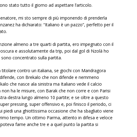
o stato tutto il giorno ad aspettare l’articolo.
lenatore, mi sto sempre di più imponendo di prenderla
zanez ha dichiarato: “Italiano è un pazzo”, perfetto per il
ato.
nzione almeno a tre quarti di partita, ero impegnato con il
scura e assolutamente da trip, poi dal gol di Nzolà ho
i sono concentrato sulla partita.
 titolare contro un italiana, se giochi con Mandragora
on difende, con Brekalo che non difende e nemmeno
kalo che nasce ala sinistra ma Italiano vede il calcio
a non ha le misure, con Barak che non corre e con Parisi
stra-destra lungo almeno 10 partite; e se oltre a questo
super pressing, super offensivo e, poi finisco il periodo, ci
i piedi una ghiottissima occasione che ha sbagliato viene
l primo tempo. Un ottimo Parma, attento in difesa e veloce
poteva farne anche tre e a quel punto la partita si