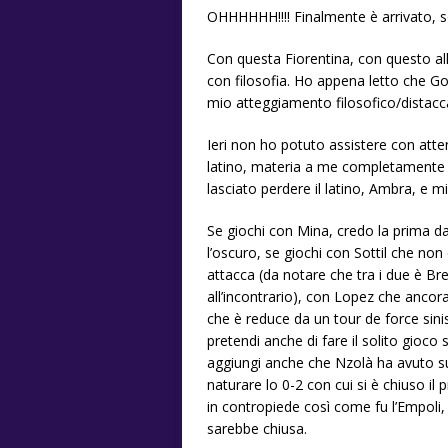
OHHHHHH!!!! Finalmente è arrivato, son
Con questa Fiorentina, con questo al
con filosofia. Ho appena letto che Gon
mio atteggiamento filosofico/distacc
Ieri non ho potuto assistere con atte
latino, materia a me completamente o
lasciato perdere il latino, Ambra, e m
Se giochi con Mina, credo la prima da
l’oscuro, se giochi con Sottil che n
attacca (da notare che tra i due è Bre
all’incontrario), con Lopez che ancor
che è reduce da un tour de force sini
pretendi anche di fare il solito gioco 
aggiungi anche che Nzolà ha avuto su
naturare lo 0-2 con cui si è chiuso i
in contropiede così come fu l’Empoli, 
sarebbe chiusa.