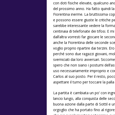
con doti fisiche elevate, qualcuno a
del prossimo anno. Ha fatto quindi la
Fiorentina inerme. La bruttissima cop
e possono essere giuste le critiche p
sarebbe interessante vedere la forma
centinaia di telefonate dei tifosi. E 
dall’altra vorresti far giocare le seco
anche la Fiorentina delle seconde sce
voglio proprio ripartire dai terzini. 
perché sono due ragazzi giovani, molt
sverniciati dai loro avversari. Siccom
spero che non siano i postumi dell’as
uso necessariamente improprio e con
Carlos al suo posto. Per il resto, poc
aspettare il turno per toccare la palla 
La partita è cambiata un po’ con ingr
lancio lungo, alla conquista delle se
buona azione dalla parte di Sottil e un
orgoglio che ha portato fino al rigor