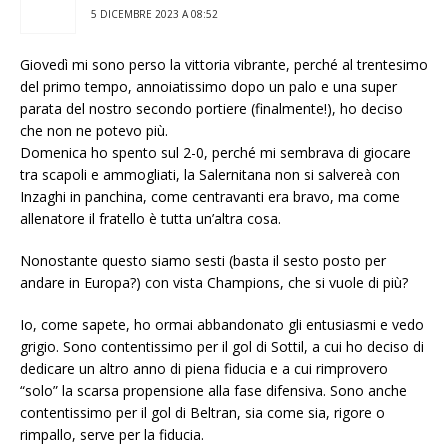
5 DICEMBRE 2023 A 08:52
Giovedì mi sono perso la vittoria vibrante, perché al trentesimo
del primo tempo, annoiatissimo dopo un palo e una super
parata del nostro secondo portiere (finalmente!), ho deciso
che non ne potevo più.
Domenica ho spento sul 2-0, perché mi sembrava di giocare
tra scapoli e ammogliati, la Salernitana non si salvereà con
Inzaghi in panchina, come centravanti era bravo, ma come
allenatore il fratello è tutta un’altra cosa.
Nonostante questo siamo sesti (basta il sesto posto per
andare in Europa?) con vista Champions, che si vuole di più?
Io, come sapete, ho ormai abbandonato gli entusiasmi e vedo
grigio. Sono contentissimo per il gol di Sottil, a cui ho deciso di
dedicare un altro anno di piena fiducia e a cui rimprovero
“solo” la scarsa propensione alla fase difensiva. Sono anche
contentissimo per il gol di Beltran, sia come sia, rigore o
rimpallo, serve per la fiducia.