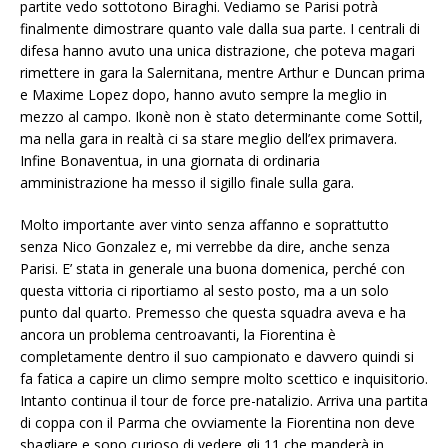
partite vedo sottotono Biraghi. Vediamo se Parisi potrà
finalmente dimostrare quanto vale dalla sua parte. I centrali di
difesa hanno avuto una unica distrazione, che poteva magari
rimettere in gara la Salernitana, mentre Arthur e Duncan prima
e Maxime Lopez dopo, hanno avuto sempre la meglio in
mezzo al campo. Ikonè non è stato determinante come Sottil,
ma nella gara in realtà ci sa stare meglio dell’ex primavera.
Infine Bonaventua, in una giornata di ordinaria
amministrazione ha messo il sigillo finale sulla gara.
Molto importante aver vinto senza affanno e soprattutto
senza Nico Gonzalez e, mi verrebbe da dire, anche senza
Parisi. E’ stata in generale una buona domenica, perché con
questa vittoria ci riportiamo al sesto posto, ma a un solo
punto dal quarto. Premesso che questa squadra aveva e ha
ancora un problema centroavanti, la Fiorentina è
completamente dentro il suo campionato e davvero quindi si
fa fatica a capire un climo sempre molto scettico e inquisitorio.
Intanto continua il tour de force pre-natalizio. Arriva una partita
di coppa con il Parma che ovviamente la Fiorentina non deve
sbagliare e sono curioso di vedere gli 11 che manderà in