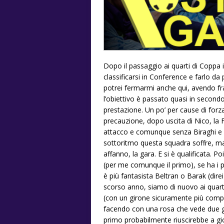
Dopo il passaggio ai quarti di Coppa i
classificarsi in Conference e farlo da
potrei fermarmi anche qui, avendo fr
l’obiettivo è passato quasi in secondo 
prestazione. Un po’ per cause di forza
precauzione, dopo uscita di Nico, la
attacco e comunque senza Biraghi e s
sottoritmo questa squadra soffre, ma
affanno, la gara. E si è qualificata. 
(per me comunque il primo), se ha i p
è più fantasista Beltran o Barak (direi
scorso anno, siamo di nuovo ai quart
(con un girone sicuramente più comp
facendo con una rosa che vede due gi
primo probabilmente riuscirebbe a gio