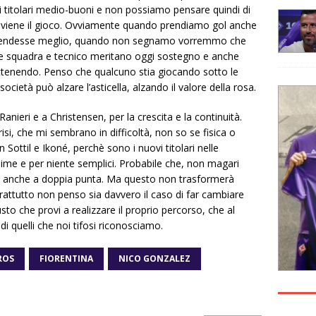
i titolari medio-buoni e non possiamo pensare quindi di
i viene il gioco. Ovviamente quando prendiamo gol anche
ifendesse meglio, quando non segnamo vorremmo che
he squadra e tecnico meritano oggi sostegno e anche
ttenendo. Penso che qualcuno stia giocando sotto le
ocietà può alzare l’asticella, alzando il valore della rosa.
anieri e a Christensen, per la crescita e la continuità.
i, che mi sembrano in difficoltà, non so se fisica o
ottil e Ikoné, perchè sono i nuovi titolari nelle
me e per niente semplici. Probabile che, non magari
nsi anche a doppia punta. Ma questo non trasformerà
rattutto non penso sia davvero il caso di far cambiare
to che provi a realizzare il proprio percorso, che al
i quelli che noi tifosi riconosciamo.
ROS
FIORENTINA
NICO GONZALEZ