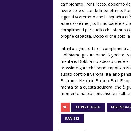
campionato. Per il resto, abbiamo de
avere delle seconde linee ottime. Po
ingenui vorremmo che la squadra d
attaccasse meglio. Il mio parere è c
complimenti per quello che stanno o
proprie capacità. Dopo di che solo la s
Intanto è giusto fare i complimenti a R
Dobbiamo gestire bene Kayode e Paris
mentale. Dobbiamo adesso credere in S
prossime gare che sono importantissi
subito contro il Verona, Italiano pe
Beltran e Nzola in Baiano-Bati. E sop
mentalità a questa squadra, che è gius
momento ha più consenso e risultati d
CHRISTENSEN
FERENCVA
RANIERI