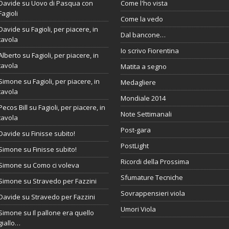
Davide
su
Uovo di Pasqua con
Come l'ho vista
Fagioli
Come la vedo
Davide
su
Fagioli, per piacere, in
Dal bancone…
tavola
Io scrivo Fiorentina
Alberto
su
Fagioli, per piacere, in
tavola
Matita a segno
Simone
su
Fagioli, per piacere, in
Medagliere
tavola
Mondiale 2014
Pecos Bill
su
Fagioli, per piacere, in
Note Settimanali
tavola
Post-gara
Davide
su
Finisse subito!
PostLight
Simone
su
Finisse subito!
Ricordi della Prossima
Simone
su
Como ci voleva
Sfumature Tecniche
Simone
su
Stravedo per Fazzini
Sovrappensieri viola
Davide
su
Stravedo per Fazzini
Umori Viola
Simone
su
Il pallone era quello
giallo…