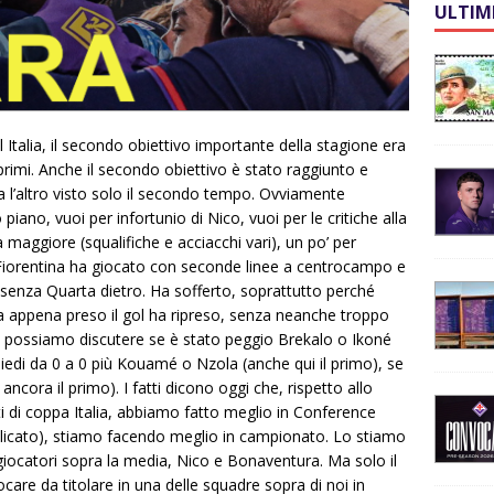
ULTIM
l Italia, il secondo obiettivo importante della stagione era
 primi. Anche il secondo obiettivo è stato raggiunto e
a l’altro visto solo il secondo tempo. Ovviamente
piano, vuoi per infortunio di Nico, vuoi per le critiche alla
 maggiore (squalifiche e acciacchi vari), un po’ per
 Fiorentina ha giocato con seconde linee a centrocampo e
enza Quarta dietro. Ha sofferto, soprattutto perché
 appena preso il gol ha ripreso, senza neanche troppo
Poi possiamo discutere se è stato peggio Brekalo o Ikoné
iedi da 0 a 0 più Kouamé o Nzola (anche qui il primo), se
 ancora il primo). I fatti dicono oggi che, rispetto allo
i di coppa Italia, abbiamo fatto meglio in Conference
licato), stiamo facendo meglio in campionato. Lo stiamo
ocatori sopra la media, Nico e Bonaventura. Ma solo il
care da titolare in una delle squadre sopra di noi in