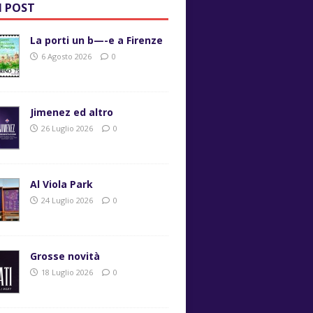
I POST
La porti un b—-e a Firenze
6 Agosto 2026
0
Jimenez ed altro
26 Luglio 2026
0
Al Viola Park
24 Luglio 2026
0
Grosse novità
18 Luglio 2026
0