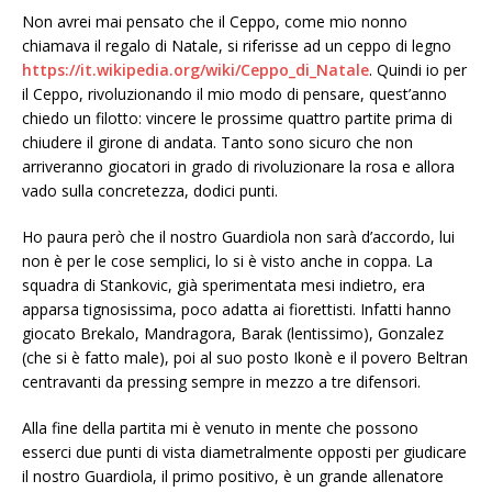
Non avrei mai pensato che il Ceppo, come mio nonno
chiamava il regalo di Natale, si riferisse ad un ceppo di legno
https://it.wikipedia.org/wiki/Ceppo_di_Natale
. Quindi io per
il Ceppo, rivoluzionando il mio modo di pensare, quest’anno
chiedo un filotto: vincere le prossime quattro partite prima di
chiudere il girone di andata. Tanto sono sicuro che non
arriveranno giocatori in grado di rivoluzionare la rosa e allora
vado sulla concretezza, dodici punti.
Ho paura però che il nostro Guardiola non sarà d’accordo, lui
non è per le cose semplici, lo si è visto anche in coppa. La
squadra di Stankovic, già sperimentata mesi indietro, era
apparsa tignosissima, poco adatta ai fiorettisti. Infatti hanno
giocato Brekalo, Mandragora, Barak (lentissimo), Gonzalez
(che si è fatto male), poi al suo posto Ikonè e il povero Beltran
centravanti da pressing sempre in mezzo a tre difensori.
Alla fine della partita mi è venuto in mente che possono
esserci due punti di vista diametralmente opposti per giudicare
il nostro Guardiola, il primo positivo, è un grande allenatore