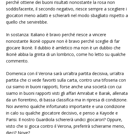
perché ottiene dei buoni risultati nonostante la rosa non
soddisfacente, il secondo negativo, riesce sempre a scegliere i
giocatori meno adatti e schierarli nel modo sbagliato rispetto a
quello che servirebbe.
In sostanza: Italiano è bravo perché riesce a vincere
nonostante Ikonè oppure non è bravo perché sceglie di far
giocare Ikonè. Il dubbio è amletico ma non è un dubbio che
Ikonè abbia la grinta di un lombrico, come ho letto su qualche
commento.
Domenica con il Verona sarà un’altra partita decisiva, un’altra
partita che ci vede favoriti sulla carta, contro una tifoseria con
cui siamo in buoni rapporti, forse anche una società con cui
siamo in buoni rapporti visti gli affari Amrabat e Barak, allenata
da un fiorentino, di bassa classifica ma in ripresa di condizione.
Noi avremo qualche infortunato importante e una condizione
in calo su qualche giocatore decisivo, e penso a Kayode e
Parisi. Il nostro Guardiola schiererà undici giocarori? Oppure,
visto che si gioca contro il Verona, preferirà schierarne meno,
dieci? Nove?