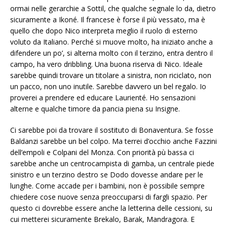
ormai nelle gerarchie a Sottil, che qualche segnale lo da, dietro
sicuramente a Ikoné. Il francese è forse il più vessato, ma è
quello che dopo Nico interpreta meglio il ruolo di esterno
voluto da Italiano. Perché si muove molto, ha iniziato anche a
difendere un po’, si alterna molto con il terzino, entra dentro il
campo, ha vero dribbling. Una buona riserva di Nico. Ideale
sarebbe quindi trovare un titolare a sinistra, non riciclato, non
un pacco, non uno inutile. Sarebbe davvero un bel regalo. Io
proverei a prendere ed educare Laurienté. Ho sensazioni
alterne e qualche timore da pancia piena su Insigne.
Ci sarebbe poi da trovare il sostituto di Bonaventura. Se fosse
Baldanzi sarebbe un bel colpo. Ma terrei d’occhio anche Fazzini
dell’empoli e Colpani del Monza. Con priorità pù bassa ci
sarebbe anche un centrocampista di gamba, un centrale piede
sinistro e un terzino destro se Dodo dovesse andare per le
lunghe. Come accade per i bambini, non è possibile sempre
chiedere cose nuove senza preoccuparsi di fargli spazio. Per
questo ci dovrebbe essere anche la letterina delle cessioni, su
cui metterei sicuramente Brekalo, Barak, Mandragora. E