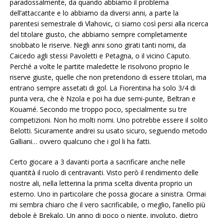
paradossalmente, da quando abbiamo il problema
dell’attaccante e lo abbiamo da diversi anni, a parte la
parentesi semestrale di Vlahovic, ci siamo così persi alla ricerca
del titolare giusto, che abbiamo sempre completamente
snobbato le riserve. Negli anni sono girati tanti nomi, da
Caicedo agli stessi Pavoletti e Petagna, o il vicino Caputo.
Perché a volte le partite maledette le risolvono proprio le
riserve giuste, quelle che non pretendono di essere titolari, ma
entrano sempre assetati di gol. La Fiorentina ha solo 3/4 di
punta vera, che è Nzola e poi ha due semi-punte, Beltran e
Kouamé. Secondo me troppo poco, specialmente su tre
competizioni. Non ho molti nomi. Uno potrebbe essere il solito
Belotti. Sicuramente andrei su usato sicuro, seguendo metodo
Galliani… ovvero qualcuno che i gol li ha fatti.
Certo giocare a 3 davanti porta a sacrificare anche nelle
quantità il ruolo di centravanti. Visto però il rendimento delle
nostre ali, nella letterina la prima scelta diventa proprio un
esterno. Uno in particolare che possa giocare a sinistra. Ormai
mi sembra chiaro che il vero sacrificabile, o meglio, l’anello più
debole è Brekalo. Un anno di poco o niente, involuto, dietro