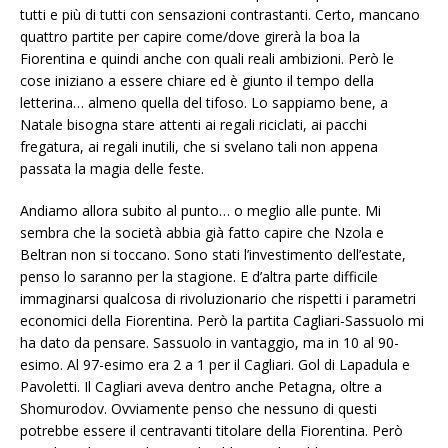
tutti e più di tutti con sensazioni contrastanti. Certo, mancano
quattro partite per capire come/dove girerà la boa la
Fiorentina e quindi anche con quali reali ambizioni. Però le
cose iniziano a essere chiare ed è giunto il tempo della
letterina… almeno quella del tifoso. Lo sappiamo bene, a
Natale bisogna stare attenti ai regali riciclati, ai pacchi
fregatura, ai regali inutili, che si svelano tali non appena
passata la magia delle feste.
Andiamo allora subito al punto… o meglio alle punte. Mi
sembra che la società abbia già fatto capire che Nzola e
Beltran non si toccano. Sono stati l’investimento dell’estate,
penso lo saranno per la stagione. E d’altra parte difficile
immaginarsi qualcosa di rivoluzionario che rispetti i parametri
economici della Fiorentina. Però la partita Cagliari-Sassuolo mi
ha dato da pensare. Sassuolo in vantaggio, ma in 10 al 90-
esimo. Al 97-esimo era 2 a 1 per il Cagliari. Gol di Lapadula e
Pavoletti. Il Cagliari aveva dentro anche Petagna, oltre a
Shomurodov. Ovviamente penso che nessuno di questi
potrebbe essere il centravanti titolare della Fiorentina. Però