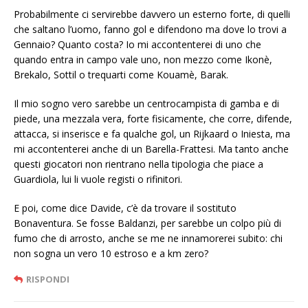
Probabilmente ci servirebbe davvero un esterno forte, di quelli
che saltano l’uomo, fanno gol e difendono ma dove lo trovi a
Gennaio? Quanto costa? Io mi accontenterei di uno che
quando entra in campo vale uno, non mezzo come Ikonè,
Brekalo, Sottil o trequarti come Kouamè, Barak.
Il mio sogno vero sarebbe un centrocampista di gamba e di
piede, una mezzala vera, forte fisicamente, che corre, difende,
attacca, si inserisce e fa qualche gol, un Rijkaard o Iniesta, ma
mi accontenterei anche di un Barella-Frattesi. Ma tanto anche
questi giocatori non rientrano nella tipologia che piace a
Guardiola, lui li vuole registi o rifinitori.
E poi, come dice Davide, c’è da trovare il sostituto
Bonaventura. Se fosse Baldanzi, per sarebbe un colpo più di
fumo che di arrosto, anche se me ne innamorerei subito: chi
non sogna un vero 10 estroso e a km zero?
RISPONDI