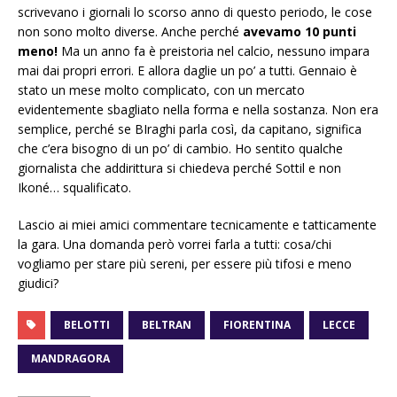
scrivevano i giornali lo scorso anno di questo periodo, le cose
non sono molto diverse. Anche perché
avevamo 10 punti
meno!
Ma un anno fa è preistoria nel calcio, nessuno impara
mai dai propri errori. E allora daglie un po’ a tutti. Gennaio è
stato un mese molto complicato, con un mercato
evidentemente sbagliato nella forma e nella sostanza. Non era
semplice, perché se BIraghi parla così, da capitano, significa
che c’era bisogno di un po’ di cambio. Ho sentito qualche
giornalista che addirittura si chiedeva perché Sottil e non
Ikoné… squalificato.
Lascio ai miei amici commentare tecnicamente e tatticamente
la gara. Una domanda però vorrei farla a tutti: cosa/chi
vogliamo per stare più sereni, per essere più tifosi e meno
giudici?
BELOTTI
BELTRAN
FIORENTINA
LECCE
MANDRAGORA