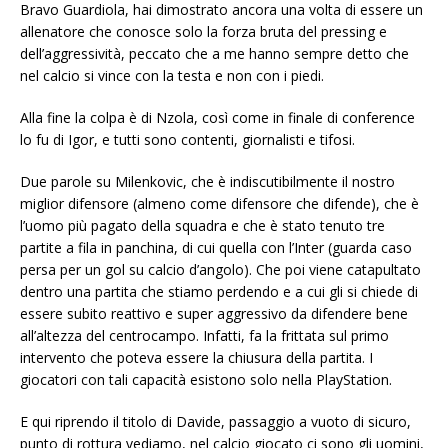
Bravo Guardiola, hai dimostrato ancora una volta di essere un
allenatore che conosce solo la forza bruta del pressing e
dell’aggressività, peccato che a me hanno sempre detto che
nel calcio si vince con la testa e non con i piedi.
Alla fine la colpa è di Nzola, così come in finale di conference
lo fu di Igor, e tutti sono contenti, giornalisti e tifosi.
Due parole su Milenkovic, che è indiscutibilmente il nostro
miglior difensore (almeno come difensore che difende), che è
l’uomo più pagato della squadra e che è stato tenuto tre
partite a fila in panchina, di cui quella con l’Inter (guarda caso
persa per un gol su calcio d’angolo). Che poi viene catapultato
dentro una partita che stiamo perdendo e a cui gli si chiede di
essere subito reattivo e super aggressivo da difendere bene
all’altezza del centrocampo. Infatti, fa la frittata sul primo
intervento che poteva essere la chiusura della partita. I
giocatori con tali capacità esistono solo nella PlayStation.
E qui riprendo il titolo di Davide, passaggio a vuoto di sicuro,
punto di rottura vediamo, nel calcio giocato ci sono gli uomini,