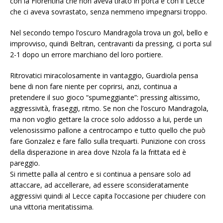
con la Fiorentina che non aveva tirato in porta e con il Lecce
che ci aveva sovrastato, senza nemmeno impegnarsi troppo.
Nel secondo tempo l’oscuro Mandragola trova un gol, bello e
improvviso, quindi Beltran, centravanti da pressing, ci porta sul
2-1 dopo un errore marchiano del loro portiere.
Ritrovatici miracolosamente in vantaggio, Guardiola pensa
bene di non fare niente per coprirsi, anzi, continua a
pretendere il suo gioco “spumeggiante”: pressing altissimo,
aggressività, fraseggi, ritmo. Se non che l’oscuro Mandragola,
ma non voglio gettare la croce solo addosso a lui, perde un
velenosissimo pallone a centrocampo e tutto quello che può
fare Gonzalez e fare fallo sulla trequarti. Punizione con cross
della disperazione in area dove Nzola fa la frittata ed è
pareggio.
Si rimette palla al centro e si continua a pensare solo ad
attaccare, ad accellerare, ad essere sconsideratamente
aggressivi quindi al Lecce capita l’occasione per chiudere con
una vittoria meritatissima.