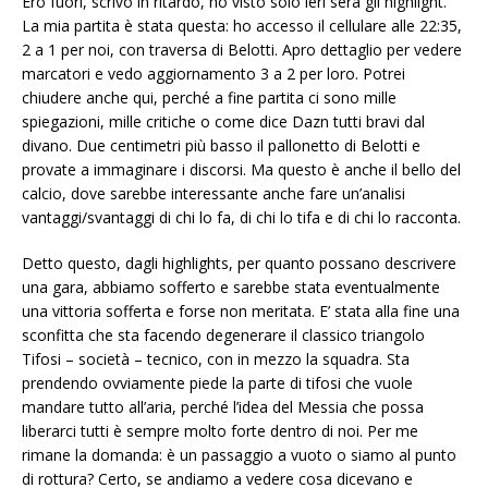
Ero fuori, scrivo in ritardo, ho visto solo ieri sera gli highlight.
La mia partita è stata questa: ho accesso il cellulare alle 22:35,
2 a 1 per noi, con traversa di Belotti. Apro dettaglio per vedere
marcatori e vedo aggiornamento 3 a 2 per loro. Potrei
chiudere anche qui, perché a fine partita ci sono mille
spiegazioni, mille critiche o come dice Dazn tutti bravi dal
divano. Due centimetri più basso il pallonetto di Belotti e
provate a immaginare i discorsi. Ma questo è anche il bello del
calcio, dove sarebbe interessante anche fare un’analisi
vantaggi/svantaggi di chi lo fa, di chi lo tifa e di chi lo racconta.
Detto questo, dagli highlights, per quanto possano descrivere
una gara, abbiamo sofferto e sarebbe stata eventualmente
una vittoria sofferta e forse non meritata. E’ stata alla fine una
sconfitta che sta facendo degenerare il classico triangolo
Tifosi – società – tecnico, con in mezzo la squadra. Sta
prendendo ovviamente piede la parte di tifosi che vuole
mandare tutto all’aria, perché l’idea del Messia che possa
liberarci tutti è sempre molto forte dentro di noi. Per me
rimane la domanda: è un passaggio a vuoto o siamo al punto
di rottura? Certo, se andiamo a vedere cosa dicevano e