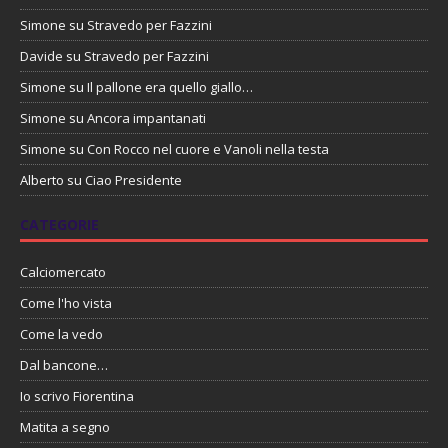
Simone
su
Stravedo per Fazzini
Davide
su
Stravedo per Fazzini
Simone
su
Il pallone era quello giallo…
Simone
su
Ancora impantanati
Simone
su
Con Rocco nel cuore e Vanoli nella testa
Alberto
su
Ciao Presidente
CATEGORIE
Calciomercato
Come l'ho vista
Come la vedo
Dal bancone…
Io scrivo Fiorentina
Matita a segno