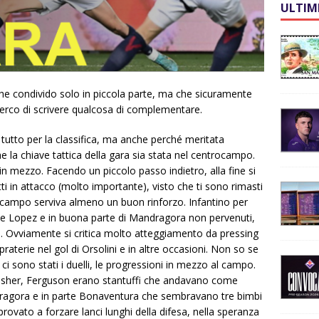
ULTIM
 che condivido solo in piccola parte, ma che sicuramente
cerco di scrivere qualcosa di complementare.
i tutto per la classifica, ma anche perché meritata
he la chiave tattica della gara sia stata nel centrocampo.
 mezzo. Facendo un piccolo passo indietro, alla fine si
tti in attacco (molto importante), visto che ti sono rimasti
l campo serviva almeno un buon rinforzo. Infantino per
e Lopez e in buona parte di Mandragora non pervenuti,
i). Ovviamente si critica molto atteggiamento da pressing
praterie nel gol di Orsolini e in altre occasioni. Non so se
ci sono stati i duelli, le progressioni in mezzo al campo.
isher, Ferguson erano stantuffi che andavano come
dragora e in parte Bonaventura che sembravano tre bimbi
provato a forzare lanci lunghi della difesa, nella speranza