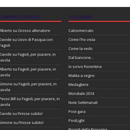
COMMENTI RECENTI
CATEGORIE
Alberto
su
Grosso allenatore
Calciomercato
Davide
su
Uovo di Pasqua con
Come l'ho vista
Fagioli
Come la vedo
Davide
su
Fagioli, per piacere, in
Dal bancone…
tavola
Io scrivo Fiorentina
Alberto
su
Fagioli, per piacere, in
tavola
Matita a segno
Simone
su
Fagioli, per piacere, in
Medagliere
tavola
Mondiale 2014
Pecos Bill
su
Fagioli, per piacere, in
Note Settimanali
tavola
Post-gara
Davide
su
Finisse subito!
PostLight
Simone
su
Finisse subito!
Ricordi della Prossima