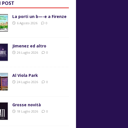
I POST
La porti un b—-e a Firenze
6 Agosto 2026
0
Jimenez ed altro
26 Luglio 2026
0
Al Viola Park
24 Luglio 2026
0
Grosse novità
18 Luglio 2026
0