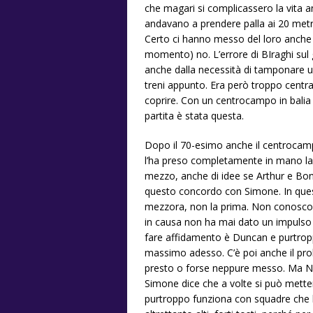
che magari si complicassero la vita a
andavano a prendere palla ai 20 metri 
Certo ci hanno messo del loro anche 
momento) no. L’errore di BIraghi sul 
anche dalla necessità di tamponare un
treni appunto. Era però troppo centra
coprire. Con un centrocampo in balia de
partita è stata questa.
Dopo il 70-esimo anche il centrocampo
l’ha preso completamente in mano la F
mezzo, anche di idee se Arthur e Bona
questo concordo con Simone. In que
mezzora, non la prima. Non conosco
in causa non ha mai dato un impulso 
fare affidamento è Duncan e purtrop
massimo adesso. C’è poi anche il pro
presto o forse neppure messo. Ma Nico
Simone dice che a volte si può metter
purtroppo funziona con squadre che ha