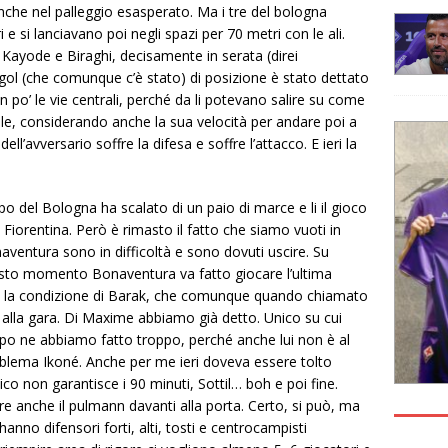
nche nel palleggio esasperato. Ma i tre del bologna
e si lanciavano poi negli spazi per 70 metri con le ali.
Kayode e Biraghi, decisamente in serata (direi
gol (che comunque c’è stato) di posizione è stato dettato
 po’ le vie centrali, perché da li potevano salire su come
le, considerando anche la sua velocità per andare poi a
ll’avversario soffre la difesa e soffre l’attacco. E ieri la
 del Bologna ha scalato di un paio di marce e li il gioco
iorentina. Però è rimasto il fatto che siamo vuoti in
ventura sono in difficoltà e sono dovuti uscire. Su
sto momento Bonaventura va fatto giocare l’ultima
 la condizione di Barak, che comunque quando chiamato
alla gara. Di Maxime abbiamo già detto. Unico su cui
po ne abbiamo fatto troppo, perché anche lui non è al
blema Ikoné. Anche per me ieri doveva essere tolto
 non garantisce i 90 minuti, Sottil… boh e poi fine.
e anche il pulmann davanti alla porta. Certo, si può, ma
nno difensori forti, alti, tosti e centrocampisti