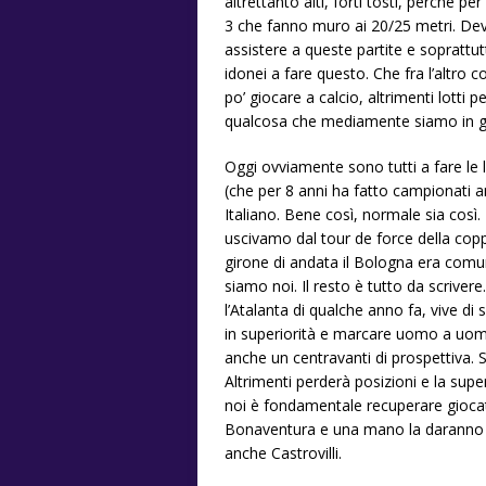
altrettanto alti, forti tosti, perché p
3 che fanno muro ai 20/25 metri. Deve
assistere a queste partite e soprattu
idonei a fare questo. Che fra l’altro
po’ giocare a calcio, altrimenti lotti 
qualcosa che mediamente siamo in gr
Oggi ovviamente sono tutti a fare le 
(che per 8 anni ha fatto campionati an
Italiano. Bene così, normale sia cos
uscivamo dal tour de force della coppa
girone di andata il Bologna era comun
siamo noi. Il resto è tutto da scrive
l’Atalanta di qualche anno fa, vive d
in superiorità e marcare uomo a uom
anche un centravanti di prospettiva. S
Altrimenti perderà posizioni e la su
noi è fondamentale recuperare giocat
Bonaventura e una mano la daranno
anche Castrovilli.