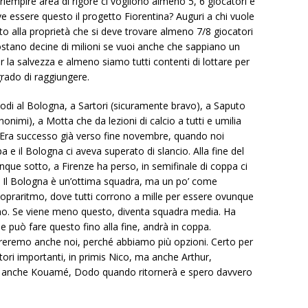
er riempire area di rigore ci vogliono almeno 5, 6 giocatori e
 essere questo il progetto Fiorentina? Auguri a chi vuole
tto alla proprietà che si deve trovare almeno 7/8 giocatori
 costano decine di milioni se vuoi anche che sappiano un
per la salvezza e almeno siamo tutti contenti di lottare per
ado di raggiungere.
lodi al Bologna, a Sartori (sicuramente bravo), a Saputo
onimi), a Motta che da lezioni di calcio a tutti e umilia
ì. Era successo già verso fine novembre, quando noi
 e il Bologna ci aveva superato di slancio. Alla fine del
que sotto, a Firenze ha perso, in semifinale di coppa ci
re. Il Bologna è un’ottima squadra, ma un po’ come
i sopraritmo, dove tutti corrono a mille per essere ovunque
o. Se viene meno questo, diventa squadra media. Ha
e può fare questo fino alla fine, andrà in coppa.
pereremo anche noi, perché abbiamo più opzioni. Certo per
ori importanti, in primis Nico, ma anche Arthur,
 anche Kouamé, Dodo quando ritornerà e spero davvero