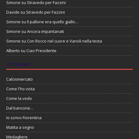
Simone
su
Stravedo per Fazzini
Davide
su
Stravedo per Fazzini
Simone
su
Il pallone era quello giallo…
Simone
su
Ancora impantanati
Simone
su
Con Rocco nel cuore e Vanoli nella testa
Alberto
su
Ciao Presidente
CATEGORIE
Calciomercato
Come l'ho vista
Come la vedo
Dal bancone…
Io scrivo Fiorentina
Matita a segno
Medagliere