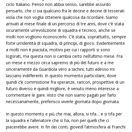
ciclo Italiano. Penso non abbia senso, sarebbe assurdo
pensarlo, che ci sia qualcuno fra le decine e decine di tesserati
viola che non voglia ottenere qualcosa da ricordare. Siamo
arrivati al mese finale di un percorso di tre anni, dove c’è stata
sicuramente un’evoluzione di squadra e tecnico, anche se
molti non vogliono riconoscerlo. C’è stata, soprattutto, sempre
forte un’identità di squadra, di principi, di gioco. Evidentemente
a molti non è piaciuta, motivo per cui i rapporti si sono
logorati, ma questa non si cambia certo nell’ultimo mese. Fra
un mese e mezzo circa sapremo di più del futuro e a me
sinceramente da Guardiola vero a Iachini, tutti adesso mi
lasciano indifferenti. In questo momento particolare, dove
quindi c’è commistione fra speranze, rancori, prospettive di un
futuro diverso e quindi migliore, è venuto meno interesse a
commentare le gare. Visto che non siamo pagati per farlo
necessariamente, preferisco viverle giornata dopo giornata.
In questo momento e più che mai, allora, si tifa… e si tifa per
la squadra e l’allenatore che si ha, non per quelli che ci
piacerebbe avere. In fin dei conti, giovedì l’atmosfera al Franchi