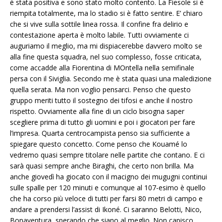
è stata positiva e sono stato molto contento. La Fiesole si è
riempita totalmente, ma lo stadio si è fatto sentire. E’ chiaro
che si vive sulla sottile linea rossa. Il confine fra delirio e
contestazione aperta è molto labile. Tutti ovviamente ci
auguriamo il meglio, ma mi dispiacerebbe davvero molto se
alla fine questa squadra, nel suo complesso, fosse criticata,
come accadde alla Fiorentina di MOntella nella semifinale
persa con il Siviglia. Secondo me è stata quasi una maledizione
quella serata. Ma non voglio pensarci. Penso che questo
gruppo meriti tutto il sostegno dei tifosi e anche il nostro
rispetto. Ovviamente alla fine di un ciclo bisogna saper
scegliere prima di tutto gli uomini e poi i giocatori per fare
l’impresa. Quarta centrocampista penso sia sufficiente a
spiegare questo concetto. Come penso che Kouamé lo
vedremo quasi sempre titolare nelle partite che contano. E ci
sarà quasi sempre anche Biraghi, che certo non brilla. Ma
anche giovedì ha giocato con il macigno dei mugugni continui
sulle spalle per 120 minuti e comunque al 107-esimo è quello
che ha corso più veloce di tutti per farsi 80 metri di campo e
andare a prendersi l’assist di Ikoné. Ci saranno Belotti, Nico,
Bonaventura, sperando che siano al meglio. Non capisco