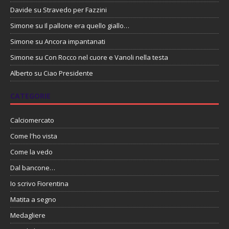
Davide
su
Stravedo per Fazzini
Simone
su
Il pallone era quello giallo…
Simone
su
Ancora impantanati
Simone
su
Con Rocco nel cuore e Vanoli nella testa
Alberto
su
Ciao Presidente
CATEGORIE
Calciomercato
Come l'ho vista
Come la vedo
Dal bancone…
Io scrivo Fiorentina
Matita a segno
Medagliere