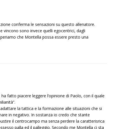
rizione conferma le sensazioni su questo allenatore.
che vincono sono invece quelli egocentrici, dagli
. Speriamo che Montella possa essere presto una
ha fatto piacere leggere l’opinione di Paolo, con il quale
lianità”.
attare la tattica e la formazione alle situazioni che si
are in negativo. In sostanza io credo che stante
obustire il centrocampo ma senza perdere la caratterisrica
 possesso palla ed il palleggio. Secondo me Montella ci sta