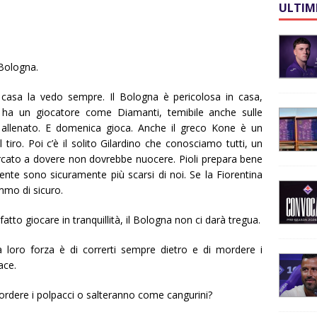
ULTIM
 Bologna.
 casa la vedo sempre. Il Bologna è pericolosa in casa,
é ha un giocatore come Diamanti, temibile anche sulle
è allenato. E domenica gioca. Anche il greco Kone è un
tiro. Poi c’è il solito Gilardino che conosciamo tutti, un
rcato a dovere non dovrebbe nuocere. Pioli prepara bene
nte sono sicuramente più scarsi di noi. Se la Fiorentina
mmo di sicuro.
fatto giocare in tranquillità, il Bologna non ci darà tregua.
 loro forza è di correrti sempre dietro e di mordere i
ace.
 mordere i polpacci o salteranno come cangurini?