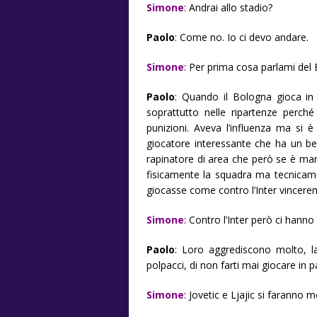
Simone
: Andrai allo stadio?
Paolo
: Come no. Io ci devo andare.
Simone
: Per prima cosa parlami del
Paolo
: Quando il Bologna gioca in
soprattutto nelle ripartenze perch
punizioni. Aveva l’influenza ma si 
giocatore interessante che ha un bel 
rapinatore di area che però se è ma
fisicamente la squadra ma tecnicame
giocasse come contro l’Inter vincere
Simone
: Contro l’Inter però ci hanno 
Paolo
: Loro aggrediscono molto, la
polpacci, di non farti mai giocare in p
Simone
: Jovetic e Ljajic si faranno