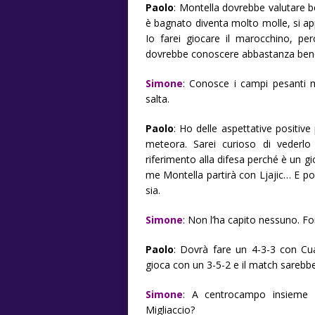
Paolo
: Montella dovrebbe valutare
è bagnato diventa molto molle, si appe
Io farei giocare il marocchino, per
dovrebbe conoscere abbastanza ben
Simone
: Conosce i campi pesanti m
salta.
Paolo
: Ho delle aspettative positiv
meteora. Sarei curioso di vederlo 
riferimento alla difesa perché è un
me Montella partirà con Ljajic… E p
sia.
Simone
: Non l’ha capito nessuno. 
Paolo
: Dovrà fare un 4-3-3 con Cua
gioca con un 3-5-2 e il match sarebbe
Simone
: A centrocampo insieme a
Migliaccio?