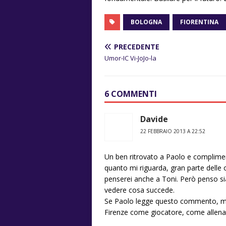
BOLOGNA
FIORENTINA
PRECEDENTE
Umor-IC Vi-JoJo-la
6 COMMENTI
Davide
22 FEBBRAIO 2013 A 22:52
Un ben ritrovato a Paolo e complimenti
quanto mi riguarda, gran parte delle o
penserei anche a Toni. Però penso sia 
vedere cosa succede.
Se Paolo legge questo commento, mi p
Firenze come giocatore, come allen