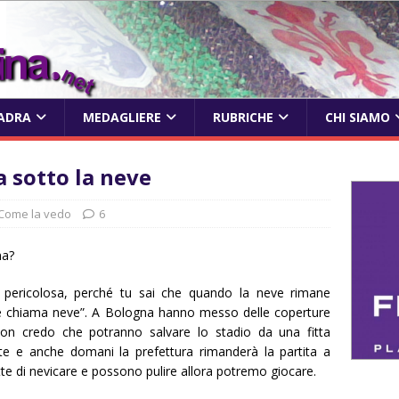
ADRA
MEDAGLIERE
RUBRICHE
CHI SIAMO
a sotto la neve
Come la vedo
6
na?
ù pericolosa, perché tu sai che quando la neve rimane
neve chiama neve”. A Bologna hanno messo delle coperture
on credo che potranno salvare lo stadio da una fitta
tte e anche domani la prefettura rimanderà la partita a
e di nevicare e possono pulire allora potremo giocare.