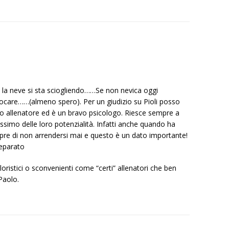
e la neve si sta sciogliendo……Se non nevica oggi
ocare……(almeno spero). Per un giudizio su Pioli posso
o allenatore ed è un bravo psicologo. Riesce sempre a
assimo delle loro potenzialità. Infatti anche quando ha
re di non arrendersi mai e questo è un dato importante!
reparato
oristici o sconvenienti come “certi” allenatori che ben
Paolo.