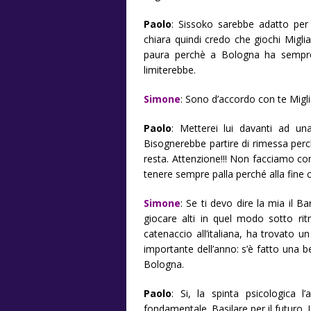
Paolo
: Sissoko sarebbe adatto per
chiara quindi credo che giochi Migli
paura perchè a Bologna ha sempre 
limiterebbe.
Simone
: Sono d’accordo con te Migli
Paolo
: Metterei lui davanti ad un
Bisognerebbe partire di rimessa perché
resta. Attenzione!!! Non facciamo com
tenere sempre palla perché alla fine ci 
Simone
: Se ti devo dire la mia il B
giocare alti in quel modo sotto rit
catenaccio all’italiana, ha trovato un
importante dell’anno: s’è fatto una bel
Bologna.
Paolo
: Si, la spinta psicologica l
fondamentale. Basilare per il futuro. L