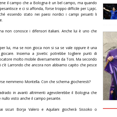
 bene il campo che a Bologna è un bel campo, ma quando
santisce e ci si affonda, forse troppo difficile per Ljajic.
ché essendo stato nei paesi nordici i campi pesanti li
e.
a non conosce i difensori italiani. Anche lui è uno che
e per lui, ma se non gioca non si sa se vale oppure è una
giocare. Insiema a Jovetic potrebbe togliere punti di
 giocatore molto mobile diversamente da Toni. Ma secondo
oi c’è Larrondo che ancora non abbiamo capito che pesce
Forse nemmeno Montella. Con che schema giocheresti?
drado in avanti altrimenti agevolerebbe il Bologna che
 nullo visto anche il campo pesante.
i sicuri Borja Valero e Aquilani giocherà Sissoko o