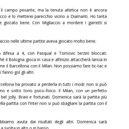
 il campo pesante, ma la tenuta atletica non è ancora
acco e lo metterei parecchio vicino a Diamanti. Ho tanta
giocato bene. Con Migliaccio a mordere i garretti si
accio nelle ultime partite aveva giocato molto bene.
a difesa a 4, con Pasqual e Tomovic terzini bloccati.
 il Bologna gioca in casa e all’inizio attaccherà lancia in
e il Barcellona con il Milan. Non possiamo fare tic-tac e
fanno gol gli altri.
arcellona ha provato a perderla in tutti i modi: non si può
mo e sotto tono psico-fisico. Il Milan, con un perfetto
 bel jolly. Bravi e fortunati. Domenica sarà la partita più
la partita con l’Inter non si può sbagliare la partita con il
’abbiamo avuta dai risultati degli altri. Domenica sarà
a svolta in alto o in basso.