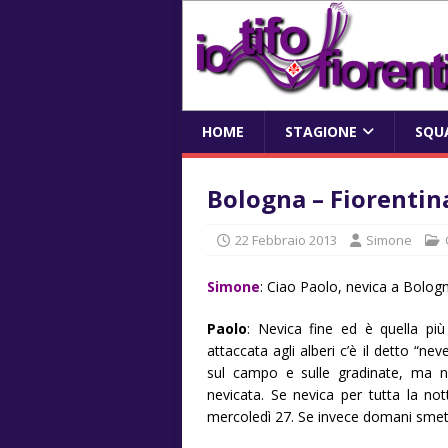
HOME
STAGIONE
SQU
Bologna – Fiorentin
22 Febbraio 2013
Simone
Simone
: Ciao Paolo, nevica a Bolog
Paolo
: Nevica fine ed è quella pi
attaccata agli alberi c’è il detto “
sul campo e sulle gradinate, ma n
nevicata. Se nevica per tutta la no
mercoledì 27. Se invece domani smett