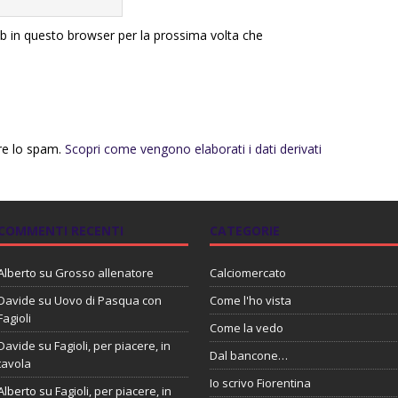
eb in questo browser per la prossima volta che
rre lo spam.
Scopri come vengono elaborati i dati derivati
COMMENTI RECENTI
CATEGORIE
Alberto
su
Grosso allenatore
Calciomercato
Davide
su
Uovo di Pasqua con
Come l'ho vista
Fagioli
Come la vedo
Davide
su
Fagioli, per piacere, in
Dal bancone…
tavola
Io scrivo Fiorentina
Alberto
su
Fagioli, per piacere, in