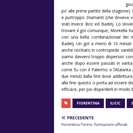
gio
po’ alle prime partite della stagione).
e purtroppo Diamanti (che doveva ve
stati invece Ilicic ed Badelj. Lo slov
trovare il gol comunque, Montella ha 
con una bella combinazionae dei nuo
Badelj. Un gol a meno di 10 minuti 
anche rischiato in contropiede sareb
siamo davvero troppo dispersivi: co
anche dopo essere passati in vantag
come fu con il Palermo e l’Atalanta 
due minuti dalla fine dove addirittura c
alla fine questo ci porta ad essere di
efficace, per poi disperderli in modo
FIORENTINA
ILICIC
PRECEDENTE
Fiorentina-Torino: formazioni ufficiali