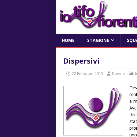
HOME
STAGIONE
SQU
Dispersivi
22 Febbraio 2015
Davide
I
Dev
mol
e m
Ave
dir
sta
pro
uno