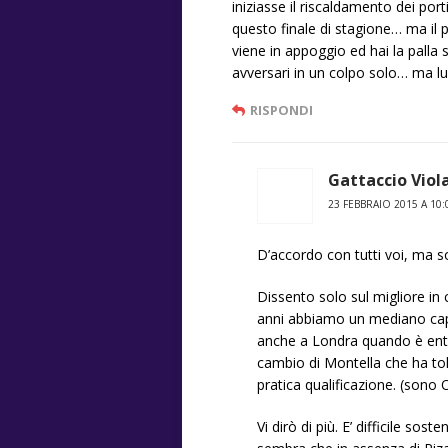
iniziasse il riscaldamento dei por
questo finale di stagione… ma il pr
viene in appoggio ed hai la palla s
avversari in un colpo solo… ma lui
RISPONDI
Gattaccio Viol
23 FEBBRAIO 2015 A 10:
D’accordo con tutti voi, ma s
Dissento solo sul migliore in
anni abbiamo un mediano capac
anche a Londra quando è entra
cambio di Montella che ha tolt
pratica qualificazione. (son
Vi dirò di più. E’ difficile s