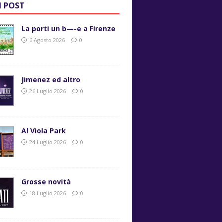
I POST
La porti un b—-e a Firenze
6 Agosto 2026
0
Jimenez ed altro
26 Luglio 2026
0
Al Viola Park
24 Luglio 2026
0
Grosse novità
18 Luglio 2026
0