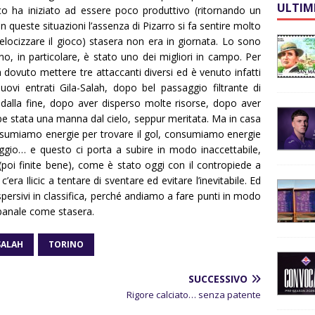
ULTIM
co ha iniziato ad essere poco produttivo (ritornando un
 In queste situazioni l’assenza di Pizarro si fa sentire molto
locizzare il gioco) stasera non era in giornata. Lo sono
eno, in particolare, è stato uno dei migliori in campo. Per
dovuto mettere tre attaccanti diversi ed è venuto infatti
vi entrati Gila-Salah, dopo bel passaggio filtrante di
dalla fine, dopo aver disperso molte risorse, dopo aver
be stata una manna dal cielo, seppur meritata. Ma in casa
nsumiamo energie per trovare il gol, consumiamo energie
gio… e questo ci porta a subire in modo inaccettabile,
(poi finite bene), come è stato oggi con il contropiede a
’era Ilicic a tentare di sventare ed evitare l’inevitabile. Ed
spersivi in classifica, perché andiamo a fare punti in modo
 banale come stasera.
SALAH
TORINO
SUCCESSIVO
Rigore calciato… senza patente