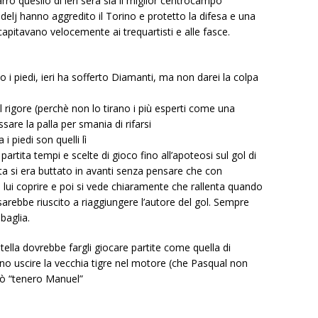
ro quesllo di ieri sera sia il miglior centrocampo
delj hanno aggredito il Torino e protetto la difesa e una
ecapitavano velocemente ai trequartisti e alle fasce.
no i piedi, ieri ha sofferto Diamanti, ma non darei la colpa
 rigore (perchè non lo tirano i più esperti come una
sare la palla per smania di rifarsi
 piedi son quelli lì
partita tempi e scelte di gioco fino all’apoteosi sul gol di
ta si era buttato in avanti senza pensare che con
lui coprire e poi si vede chiaramente che rallenta quando
arebbe riuscito a riaggiungere l’autore del gol. Sempre
baglia.
ella dovrebbe fargli giocare partite come quella di
nno uscire la vecchia tigre nel motore (che Pasqual non
aò “tenero Manuel”