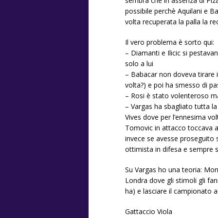
sembra che in assenza di Pizar
possibile perchè Aquilani e Ba
volta recuperata la palla la r
Il vero problema è sorto qui:
– Diamanti e Ilicic si pestava
solo a lui
– Babacar non doveva tirare il
volta?) e poi ha smesso di pas
– Rosi è stato volenteroso ma i
– Vargas ha sbagliato tutta la 
Vives dove per l’ennesima vol
Tomovic in attacco toccava a 
invece se avesse proseguito s
ottimista in difesa e sempre s
Su Vargas ho una teoria: Mont
Londra dove gli stimoli gli fa
ha) e lasciare il campionato 
Gattaccio Viola