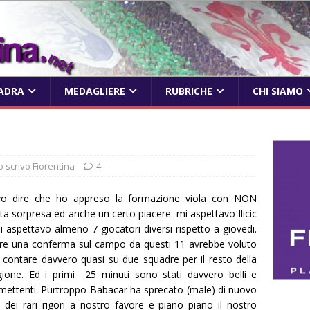
ADRA
MEDAGLIERE
RUBRICHE
CHI SIAMO
o scrivo Fiorentina
4
o dire che ho appreso la formazione viola con NON
ta sorpresa ed anche un certo piacere: mi aspettavo Ilicic
i aspettavo almeno 7 giocatori diversi rispetto a giovedi.
re una conferma sul campo da questi 11 avrebbe voluto
e contare davvero quasi su due squadre per il resto della
gione. Ed i primi 25 minuti sono stati davvero belli e
mettenti. Purtroppo Babacar ha sprecato (male) di nuovo
 dei rari rigori a nostro favore e piano piano il nostro