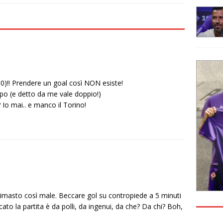
00)!! Prendere un goal così NON esiste!
po (e detto da me vale doppio!)
 Io mai.. e manco il Torino!
rimasto così male. Beccare gol su contropiede a 5 minuti
ato la partita è da polli, da ingenui, da che? Da chi? Boh,