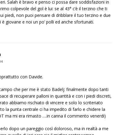
tieri. Salah è bravo e penso ci possa dare soddisfazioni in
imo colpevole del gol è lui: se al 43° c’è il terzino che ti
ui piedi, non puoi pensare di dribblare il tuo terzino e due
 è giovane e noi un po’ polli ed anche sfortunati.
a
04
oprattutto con Davide.
 campo che per me è stato Badelj: finalmente dopo tanti
e di recuperare palloni in quantità e con i piedi discreti,
to abbiamo rischiato di vincere e solo lo scriteriato
o la punta centrale ci ha impedito di farlo e chidere la
o OT ma mi era rimasto ….in canna il commento venerdi)
ostenerlo dopo un pareggio così doloroso, ma in realtà a me