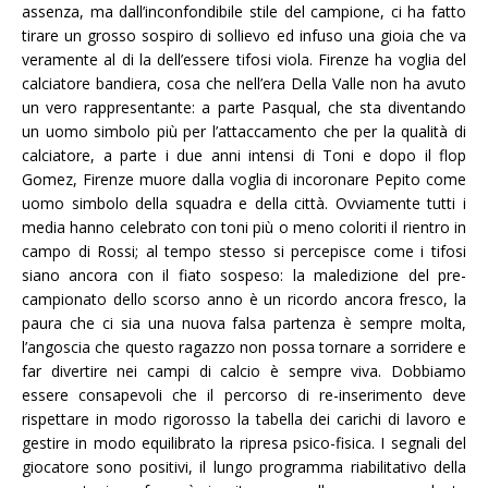
assenza, ma dall’inconfondibile stile del campione, ci ha fatto
tirare un grosso sospiro di sollievo ed infuso una gioia che va
veramente al di la dell’essere tifosi viola. Firenze ha voglia del
calciatore bandiera, cosa che nell’era Della Valle non ha avuto
un vero rappresentante: a parte Pasqual, che sta diventando
un uomo simbolo più per l’attaccamento che per la qualità di
calciatore, a parte i due anni intensi di Toni e dopo il flop
Gomez, Firenze muore dalla voglia di incoronare Pepito come
uomo simbolo della squadra e della città. Ovviamente tutti i
media hanno celebrato con toni più o meno coloriti il rientro in
campo di Rossi; al tempo stesso si percepisce come i tifosi
siano ancora con il fiato sospeso: la maledizione del pre-
campionato dello scorso anno è un ricordo ancora fresco, la
paura che ci sia una nuova falsa partenza è sempre molta,
l’angoscia che questo ragazzo non possa tornare a sorridere e
far divertire nei campi di calcio è sempre viva. Dobbiamo
essere consapevoli che il percorso di re-inserimento deve
rispettare in modo rigorosso la tabella dei carichi di lavoro e
gestire in modo equilibrato la ripresa psico-fisica. I segnali del
giocatore sono positivi, il lungo programma riabilitativo della