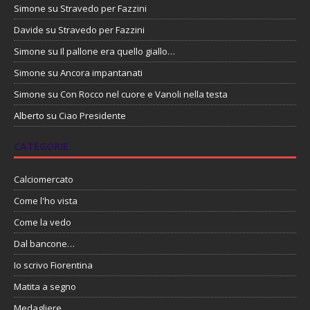
Simone
su
Stravedo per Fazzini
Davide
su
Stravedo per Fazzini
Simone
su
Il pallone era quello giallo…
Simone
su
Ancora impantanati
Simone
su
Con Rocco nel cuore e Vanoli nella testa
Alberto
su
Ciao Presidente
CATEGORIE
Calciomercato
Come l'ho vista
Come la vedo
Dal bancone…
Io scrivo Fiorentina
Matita a segno
Medagliere