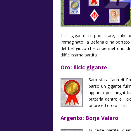
Ilicic gigante ci può stare, fu
immaginato, la Befana ci ha portato 
del bel gioco che ci permettono di 
difficilissima partita.
Oro: Ilicic gigante
Sarà stata l’aria di Pa
parso un gigante fulmi
apparsa per lunghi tr
buttarla dentro e Ilic
onore ed oro a Ilicic.
Argento: Borja Valero
In certe partite, qua