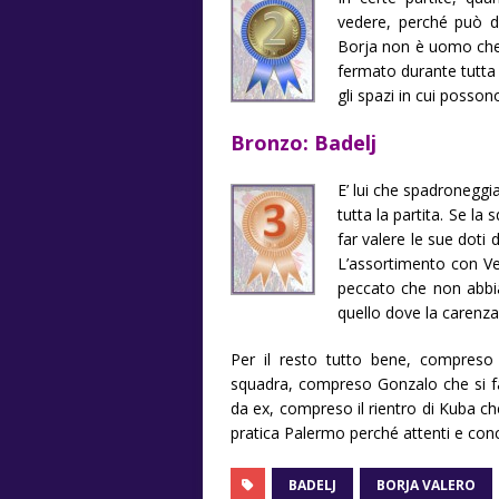
vedere, perché può da
Borja non è uomo che s
fermato durante tutta 
gli spazi in cui posson
Bronzo: Badelj
E’ lui che spadronegg
tutta la partita. Se la
far valere le sue doti
L’assortimento con Vec
peccato che non abbia
quello dove la carenza 
Per il resto tutto bene, compreso 
squadra, compreso Gonzalo che si fa 
da ex, compreso il rientro di Kuba ch
pratica Palermo perché attenti e conc
BADELJ
BORJA VALERO