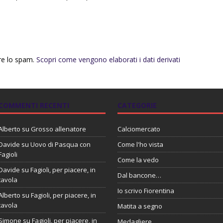
rre lo spam.
Scopri come vengono elaborati i dati derivati
COMMENTI RECENTI
CATEGORIE
Alberto
su
Grosso allenatore
Calciomercato
Davide
su
Uovo di Pasqua con
Come l'ho vista
Fagioli
Come la vedo
Davide
su
Fagioli, per piacere, in
Dal bancone…
tavola
Io scrivo Fiorentina
Alberto
su
Fagioli, per piacere, in
tavola
Matita a segno
Simone
su
Fagioli, per piacere, in
Medagliere