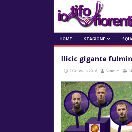
HOME
STAGIONE
SQU
Ilicic gigante fulmi
7 Gennaio 2016
Simone
M