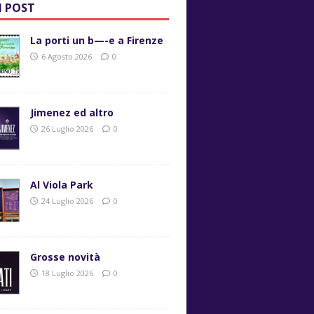
I POST
La porti un b—-e a Firenze
6 Agosto 2026
0
Jimenez ed altro
26 Luglio 2026
0
Al Viola Park
24 Luglio 2026
0
Grosse novità
18 Luglio 2026
0