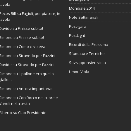
tavola
Mondiale 2014
Pecos Bill
su
Fagioli, per piacere, in
Note Settimanali
tavola
Post-gara
Davide
su
Finisse subito!
PostLight
Simone
su
Finisse subito!
Ricordi della Prossima
Simone
su
Como ci voleva
Sfumature Tecniche
Simone
su
Stravedo per Fazzini
Sovrappensieri viola
Davide
su
Stravedo per Fazzini
Umori Viola
Simone
su
Il pallone era quello
giallo…
Simone
su
Ancora impantanati
Simone
su
Con Rocco nel cuore e
Vanoli nella testa
Alberto
su
Ciao Presidente