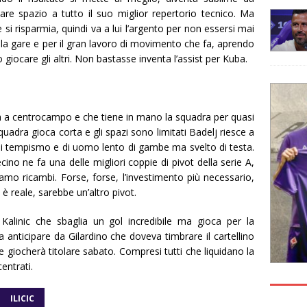
re spazio a tutto il suo miglior repertorio tecnico. Ma
i risparmia, quindi va a lui l’argento per non essersi mai
la gare e per il gran lavoro di movimento che fa, aprendo
o giocare gli altri. Non bastasse inventa l’assist per Kuba.
ia a centrocampo e che tiene in mano la squadra per quasi
 squadra gioca corta e gli spazi sono limitati Badelj riesce a
 di tempismo e di uomo lento di gambe ma svelto di testa.
ino ne fa una delle migliori coppie di pivot della serie A,
mo ricambi. Forse, forse, l’investimento più necessario,
è reale, sarebbe un’altro pivot.
Kalinic che sbaglia un gol incredibile ma gioca per la
anticipare da Gilardino che doveva timbrare il cartellino
e giocherà titolare sabato. Compresi tutti che liquidano la
entrati.
ILICIC