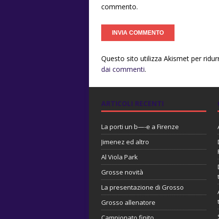
commento.
Questo sito utilizza Akismet per ridu
dai commenti
.
ARTICOLI RECENTI
La porti un b—-e a Firenze
Jimenez ed altro
Al Viola Park
Grosse novità
La presentazione di Grosso
Grosso allenatore
Campionato finito