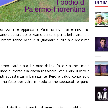
ULTIM
lmineo come è apparso a Palermo non l’avremmo mai
anche questo dono. Siamo contenti per la bella vittoria e
iniziare l’anno bene e di guardare subito alla prossima
lermo, sarà stato il ritorno dell’ex, fatto sta che Ilicic è
neo di fronte alla difesa rosa-nero, che a dire il vero è
atti abbastanza imbarazzante. Però a calcio conta solo
ic l’ha fatto due volte in modo anche spettacolare quindi
ndo il risultato si mette al meglio, diventa sublime da