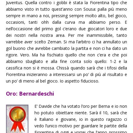
Juventus. Quella contro i gobbi è stata la Fiorentina tipo che
abbiamo visto in tutto quest’anno con Sousa: palla più meno
sempre in mano a noi, pressing sempre molto alto, bel gioco,
occasioni, tanti ohh dalla curva ma abbiamo perso. E
nell’occasione del primo gol c’erano due giocatori loro e due
dei nostri nella nostra area. Per me inammissibile, tanto
varrebbe aver scelto Zeman. Si ma l’arbitro ci ha annullato un
gol buono che avrebbe cambiato la partita e non ci ha dato un
rigore. Vero. Ma ha fischiato quello che non c’era e che poi
abbiamo sbagliato e alla fine conta solo quello: 1-2 e la
cassifica non si è mossa. Chissà quando sarà che i tifosi della
Fiorentina inizieranno a interessarsi un po’ di più al risultato e
un po’ di meno al bel gioco. Io aspetto fiducioso.
Oro: Bernardeschi
E’ Davide che ha votato l’oro per Berna e io non
ho potuto obiettare niente. Sarà il 10, sarà che
è Italiano e giovane, io in questo ragazzo ci
vedo l’unico motivo per guardare le partite della
Fiorentina di oggi e vorrei che l’anno prossimo