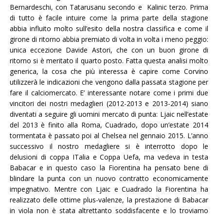
Bernardeschi, con Tatarusanu secondo e Kalinic terzo. Prima
di tutto è facile intuire come la prima parte della stagione
abbia influito molto sull’esito della nostra classifica e come il
girone di ritorno abbia premiato di volta in volta i meno peggio:
unica eccezione Davide Astori, che con un buon girone di
ritorno si è meritato il quarto posto. Fatta questa analisi molto
generica, la cosa che più interessa è capire come Corvino
utilizzerà le indicazioni che vengono dalla passata stagione per
fare il calciomercato. E’ interessante notare come i primi due
vincitori dei nostri medaglieri (2012-2013 e 2013-2014) siano
diventati a seguire gli uomini mercato di punta: Ljaic nell’estate
del 2013 è finito alla Roma, Cuadrado, dopo un’estate 2014
tormentata è passato poi al Chelsea nel gennaio 2015. L’anno
successivo il nostro medagliere si è interrotto dopo le
delusioni di coppa ITalia e Coppa Uefa, ma vedeva in testa
Babacar e in questo caso la Fiorentina ha pensato bene di
blindare la punta con un nuovo contratto economicamente
impegnativo. Mentre con Ljaic e Cuadrado la Fiorentina ha
realizzato delle ottime plus-valenze, la prestazione di Babacar
in viola non è stata altrettanto soddisfacente e lo troviamo