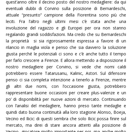
quest’anno oltre il decino posto del nostro medagliere: da qui
eventuali dubbi di Corvino sulla posizione di Bernardeschi,
attuale “presunto” campione della Fiorentina sono più che
leciti. Fra l’altro negli ultimi mesi c’è stata anche una
involuzione del ragazzo e gli Europei per ora non stanno
regalando grandi soddisfazioni. Ma credo che su Bernardeschi
la proprietà si sia rigorosamente espressa a favore di un
rilancio in maglia viola e penso che sia davvero la soluzione
giusta perché le potenziali ci sono e c’è anche tutto il tempo
per farlo crescere a Firenze. E allora mettendo a disposizione il
nostro medagliere per Corvino, si vede che nomi caldi
potrebbero essere Tatarusanu, Kalinic, Astori. Sul difensore
penso ci sia completa intenzione a tenerlo a Firenze, mentre
gli altri due nomi, con l’occasione giusta, potrebbero
rappresentare buone occasioni per creare plus-valenze e un
po’ di disponibilità per nuove azioni di mercato. Continuando
con l’analisi del medagliere, hanno preso tante medaglie e
quindi dato buona continuità alla loro stagione Alonso, Boeja,
Vecino ed Ilicic: di questi sembra che solo Ilicic possa finire sul
mercato, ma direi di stare ancora attenti alla posizione di
Vecino, giocatore molto importante per noi, ma anche molto