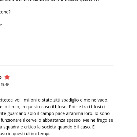
acone?
e.
o
 18:49
eteci voi i milioni o state zitti sbadiglio e me ne vado.
io il mio, in questo caso il tifoso. Poi se tra i tifosi ci
nte guardano solo il campo pace all’anima loro. Io sono
far funzionare il cervello abbastanza spesso. Me ne frego se
la squadra e critico la società quando è il caso. E
aso in questi ultimi tempi.