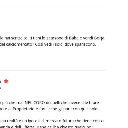
a le hai scritte te, ti tieni lo scarsone di Baba e vendi Borja
e del calciomercato? Così vedi i soldi dove spariscono.
a
4
 più che mai NEL CORO di quelli che invece che tifare
o e al Proprietario e fare icchè gli pare con quei soldi.
 una realtà e un ipotesi di mercato futura che tiene conto
nda e dell’Offerta: Baba ce l’ha chiesto qualcuno?