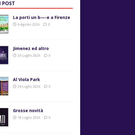
I POST
La porti un b—-e a Firenze
6 Agosto 2026
0
Jimenez ed altro
26 Luglio 2026
0
Al Viola Park
24 Luglio 2026
0
Grosse novità
18 Luglio 2026
0