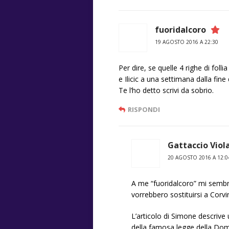
fuoridalcoro
19 AGOSTO 2016 A 22:30
Per dire, se quelle 4 righe di folli
e Ilicic a una settimana dalla fin
Te l’ho detto scrivi da sobrio.
RISPONDI
Gattaccio Viol
20 AGOSTO 2016 A 12:0
A me “fuoridalcoro” mi sembri
vorrebbero sostituirsi a Corvin
L’articolo di Simone descrive
della famosa legge della Doma