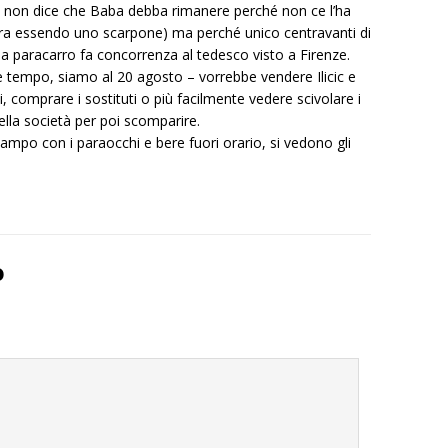
tta non dice che Baba debba rimanere perché non ce l’ha
ra essendo uno scarpone) ma perché unico centravanti di
 paracarro fa concorrenza al tedesco visto a Firenze.
 tempo, siamo al 20 agosto – vorrebbe vendere Ilicic e
i, comprare i sostituti o più facilmente vedere scivolare i
ella società per poi scomparire.
ampo con i paraocchi e bere fuori orario, si vedono gli
o