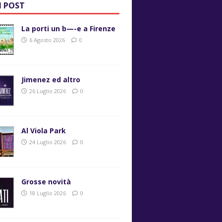
I POST
La porti un b—-e a Firenze
6 Agosto 2026
0
Jimenez ed altro
26 Luglio 2026
0
Al Viola Park
24 Luglio 2026
0
Grosse novità
18 Luglio 2026
0