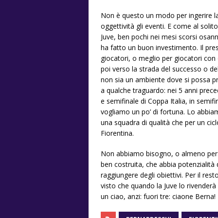
Non è questo un modo per ingerire l
oggettività gli eventi. E come al solito
Juve, ben pochi nei mesi scorsi osannav
ha fatto un buon investimento. Il pre
giocatori, o meglio per giocatori co
poi verso la strada del successo o de
non sia un ambiente dove si possa p
a qualche traguardo: nei 5 anni prece
e semifinale di Coppa Italia, in semi
vogliamo un po’ di fortuna. Lo abbia
una squadra di qualità che per un ci
Fiorentina.
Non abbiamo bisogno, o almeno pers
ben costruita, che abbia potenzialità 
raggiungere degli obiettivi. Per il res
visto che quando la Juve lo rivender
un ciao, anzi: fuori tre: ciaone Berna!