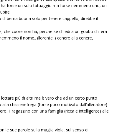
e ha forse un solo tatuaggio ma forse nemmeno uno, un
upire.
a di berna buona solo per tenere cappello, direbbe il
e, che cuore non ha, perché se chiedi a un gobbo chi era
a nemmeno il nome.. (llorente..) cenere alla cenere,
 lottare più di altri ma è vero che ad un certo punto
 alla chissenefrega (forse poco motivato dall’allenatore)
o, il ragazzino con una famiglia (ricca e intelligente) alle
 le sue parole sulla maglia viola, sul senso di