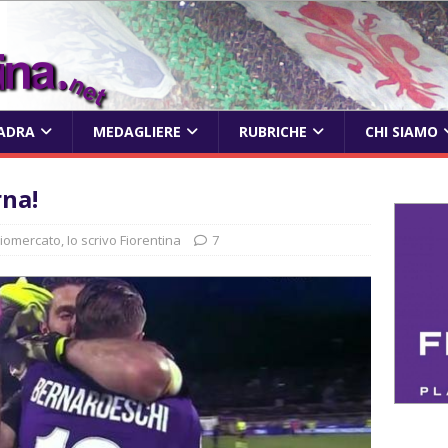
ADRA
MEDAGLIERE
RUBRICHE
CHI SIAMO
rna!
ciomercato
,
Io scrivo Fiorentina
7