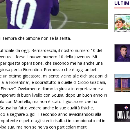
ULTIM
mi sembra che Simone non se la senta.
ficiale da oggi: Bernardeschi, il nostro numero 10 del
uventus… forse il nuovo numero 10 della Juventus. Mi
o per questa operazione, che secondo me ha anche una
iosa per la Fiorentina. Premesso che è oggi un bel
un ottimo giocatore, mi sento vicino alle dichiarazioni di
lla Fiorentina”, e soprattutto a quelle di Ciccio Graziani,
 Firenze”. Ovviamente diamo la giusta interpretazione a
mpionati di buon livello con Sousa, dopo un buon anno in
alo con Montella, ma non è stato il giocatore che ha
i Sousa ha fatto vedere anche le sue qualità fisiche,
endo a segnare 2 gol, il secondo anno avvicinandosi alla
potente rispetto agli sterili risultati in campionato ed in
a sua, ma non se ne va con particolari meriti.