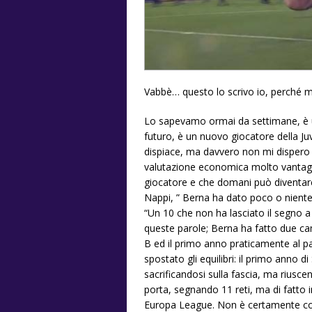
Vabbè… questo lo scrivo io, perché 
Lo sapevamo ormai da settimane, è uf
futuro, è un nuovo giocatore della J
dispiace, ma davvero non mi disper
valutazione economica molto vantagg
giocatore e che domani può diventare 
Nappi, ” Berna ha dato poco o niente a
“Un 10 che non ha lasciato il segno a
queste parole; Berna ha fatto due ca
B ed il primo anno praticamente al p
spostato gli equilibri: il primo anno d
sacrificandosi sulla fascia, ma riusc
porta, segnando 11 reti, ma di fatto im
Europa League. Non è certamente colp