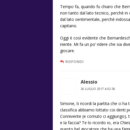
Tempo fa, quando fu chiaro che Berna
non tanto dal lato tecnico, perché i
dal lato sentimentale, perché indossav
capitano.
Oggi è così evidente che Bernardesch
niente. Mi fa un po’ ridere che sia
giocare.
RISPONDI
Alessio
26 LUGLIO 2017 A 02:36
Simone, ti ricordi la partita che ci ha
classifica abbiamo lottato coi denti pe
Connivente (e cornuto ci aggiungo), ti 
e la faccia? Te lo ricordo io, era Chi
questo bel giocatore che ha una famig