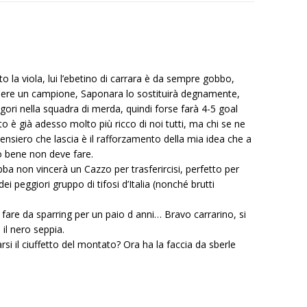
tto la viola, lui l’ebetino di carrara è da sempre gobbo,
ere un campione, Saponara lo sostituirà degnamente,
igori nella squadra di merda, quindi forse farà 4-5 goal
to è già adesso molto più ricco di noi tutti, ma chi se ne
ensiero che lascia è il rafforzamento della mia idea che a
o bene non deve fare.
gobba non vincerà un Cazzo per trasferircisi, perfetto per
ei peggiori gruppo di tifosi d’Italia (nonché brutti
fare da sparring per un paio d anni… Bravo carrarino, si
 il nero seppia.
si il ciuffetto del montato? Ora ha la faccia da sberle