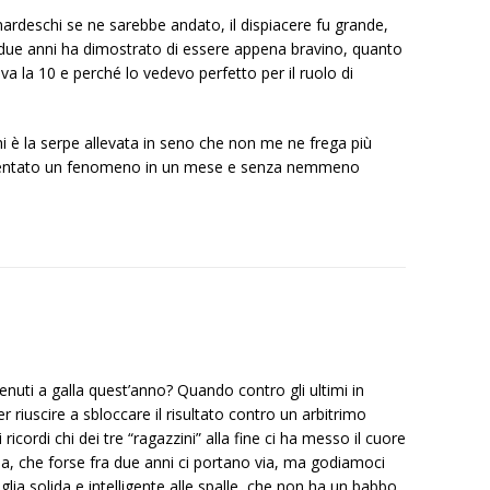
rdeschi se ne sarebbe andato, il dispiacere fu grande,
n due anni ha dimostrato di essere appena bravino, quanto
a la 10 e perché lo vedevo perfetto per il ruolo di
i è la serpe allevata in seno che non me ne frega più
 diventato un fenomeno in un mese e senza nemmeno
 tenuti a galla quest’anno? Quando contro gli ultimi in
r riuscire a sbloccare il risultato contro un arbitrimo
ricordi chi dei tre “ragazzini” alla fine ci ha messo il cuore
esa, che forse fra due anni ci portano via, ma godiamoci
lia solida e intelligente alle spalle, che non ha un babbo