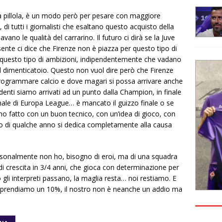
a pillola, è un modo però per pesare con maggiore
, di tutti i giornalisti che esaltano questo acquisto della
ano le qualità del carrarino. Il futuro ci dirà se la Juve
sente ci dice che Firenze non è piazza per questo tipo di
n questo tipo di ambizioni, indipendentemente che vadano
l dimenticatoio. Questo non vuol dire però che Firenze
rogrammare calcio e dove magari si possa arrivare anche
denti siamo arrivati ad un punto dalla Champion, in finale
finale di Europa League… è mancato il guizzo finale o se
mo fatto con un buon tecnico, con un’idea di gioco, con
clo di qualche anno si dedica completamente alla causa
onalmente non ho, bisogno di eroi, ma di una squadra
di crescita in 3/4 anni, che gioca con determinazione per
to gli interpreti passano, la maglia resta… noi restiamo. E
à prendiamo un 10%, il nostro non è neanche un addio ma