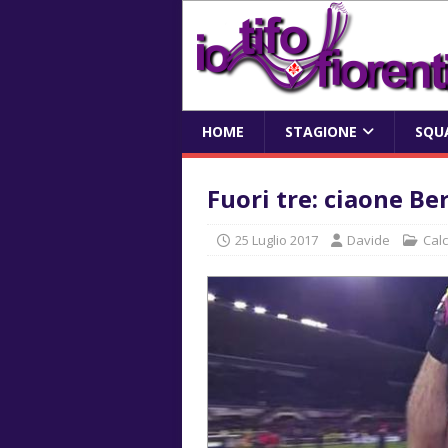
HOME
STAGIONE
SQU
Fuori tre: ciaone Be
25 Luglio 2017
Davide
Cal