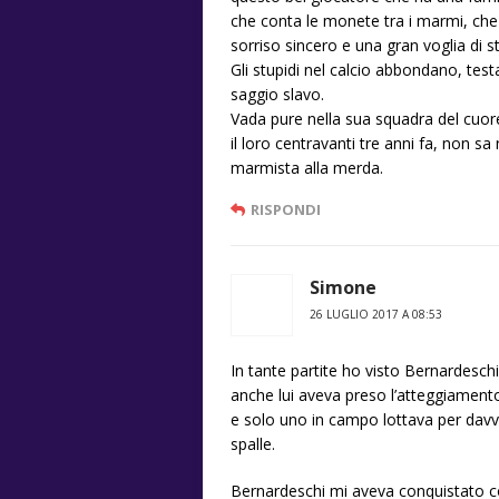
che conta le monete tra i marmi, ch
sorriso sincero e una gran voglia di st
Gli stupidi nel calcio abbondano, test
saggio slavo.
Vada pure nella sua squadra del cuor
il loro centravanti tre anni fa, non s
marmista alla merda.
RISPONDI
Simone
26 LUGLIO 2017 A 08:53
In tante partite ho visto Bernardeschi
anche lui aveva preso l’atteggiamento
e solo uno in campo lottava per davver
spalle.
Bernardeschi mi aveva conquistato con