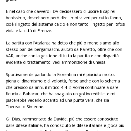
E nel caso che davvero i DV decidessero di uscire li capirei
benissimo, dovrebbero però dire i motivi veri per cui lo fanno,
cioè il rigetto del sistema calcio e non tanto il rigetto per i tifosi
viola e la città di Firenze.
La partita con l’Atalanta ha detto che più o meno siamo allo
stesso pari dei bergamaschi, aiutati da Pairetto, oltre che con
VAR, anche con la gestione di tutta la partita e con disparità
evidente di trattamento: vedi ammonizione di Chiesa.
Sportivamente parlando la Fiorentina mi è piaciuta molto,
piena di dinamismo e di volontà, forse anche con lo schema
che predico da anni, il mitico 4-4-2. Vorrei continuare a dare
fiducia a Babacar, che ha sbagliato un gol incredibile, e mi
piacerebbe vederlo accanto ad una punta vera, che sia
Thereau o Simeone.
Gil Dias, rammentato da Davide, più che essere conosciuto
dalle difese italiane, ha conosciuto le difese italiane e gioca più