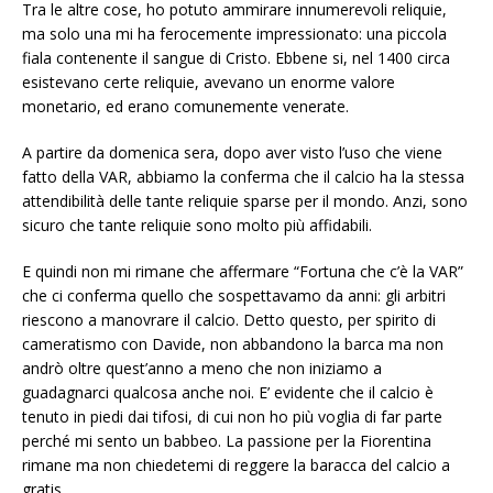
Tra le altre cose, ho potuto ammirare innumerevoli reliquie,
ma solo una mi ha ferocemente impressionato: una piccola
fiala contenente il sangue di Cristo. Ebbene si, nel 1400 circa
esistevano certe reliquie, avevano un enorme valore
monetario, ed erano comunemente venerate.
A partire da domenica sera, dopo aver visto l’uso che viene
fatto della VAR, abbiamo la conferma che il calcio ha la stessa
attendibilità delle tante reliquie sparse per il mondo. Anzi, sono
sicuro che tante reliquie sono molto più affidabili.
E quindi non mi rimane che affermare “Fortuna che c’è la VAR”
che ci conferma quello che sospettavamo da anni: gli arbitri
riescono a manovrare il calcio. Detto questo, per spirito di
cameratismo con Davide, non abbandono la barca ma non
andrò oltre quest’anno a meno che non iniziamo a
guadagnarci qualcosa anche noi. E’ evidente che il calcio è
tenuto in piedi dai tifosi, di cui non ho più voglia di far parte
perché mi sento un babbeo. La passione per la Fiorentina
rimane ma non chiedetemi di reggere la baracca del calcio a
gratis.