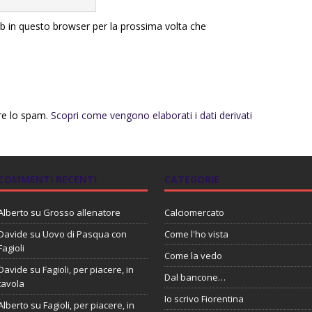
eb in questo browser per la prossima volta che
rre lo spam.
Scopri come vengono elaborati i dati derivati
COMMENTI RECENTI
CATEGORIE
Alberto
su
Grosso allenatore
Calciomercato
Davide
su
Uovo di Pasqua con
Come l'ho vista
Fagioli
Come la vedo
Davide
su
Fagioli, per piacere, in
Dal bancone…
tavola
Io scrivo Fiorentina
Alberto
su
Fagioli, per piacere, in