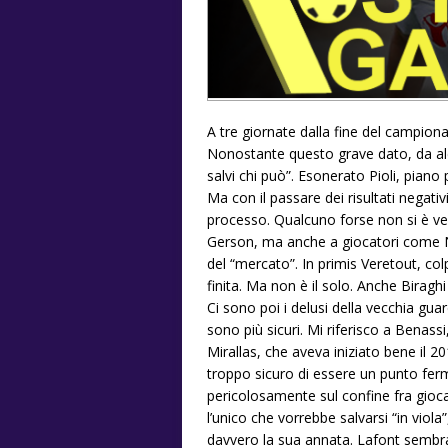
A tre giornate dalla fine del campio
Nonostante questo grave dato, da alcu
salvi chi può”. Esonerato Pioli, piano p
Ma con il passare dei risultati negati
processo. Qualcuno forse non si è v
Gerson, ma anche a giocatori come No
del “mercato”. In primis Veretout, co
finita. Ma non è il solo. Anche Birag
Ci sono poi i delusi della vecchia gu
sono più sicuri. Mi riferisco a Benas
Mirallas, che aveva iniziato bene il 
troppo sicuro di essere un punto fer
pericolosamente sul confine fra gioca
l’unico che vorrebbe salvarsi “in viol
davvero la sua annata. Lafont sembra