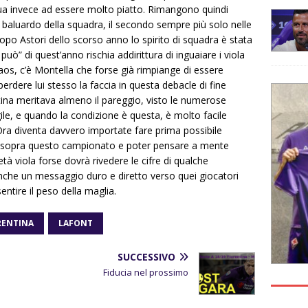
a invece ad essere molto piatto. Rimangono quindi
o baluardo della squadra, il secondo sempre più solo nelle
 dopo Astori dello scorso anno lo spirito di squadra è stata
hi può” di quest’anno rischia addirittura di inguaiare i viola
caos, c’è Montella che forse già rimpiange di essere
perdere lui stesso la faccia in questa debacle di fine
tina meritava almeno il pareggio, visto le numerose
ile, e quando la condizione è questa, è molto facile
ra diventa davvero importate fare prima possibile
a sopra questo campionato e poter pensare a mente
età viola forse dovrà rivedere le cifre di qualche
che un messaggio duro e diretto verso quei giocatori
tire il peso della maglia.
RENTINA
LAFONT
SUCCESSIVO
Fiducia nel prossimo