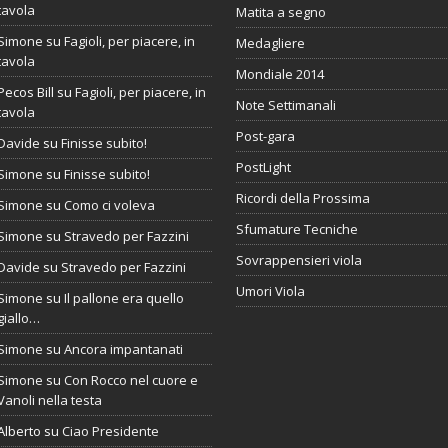
tavola
Matita a segno
Simone
su
Fagioli, per piacere, in
Medagliere
tavola
Mondiale 2014
Pecos Bill
su
Fagioli, per piacere, in
Note Settimanali
tavola
Post-gara
Davide
su
Finisse subito!
PostLight
Simone
su
Finisse subito!
Ricordi della Prossima
Simone
su
Como ci voleva
Sfumature Tecniche
Simone
su
Stravedo per Fazzini
Sovrappensieri viola
Davide
su
Stravedo per Fazzini
Umori Viola
Simone
su
Il pallone era quello
giallo…
Simone
su
Ancora impantanati
Simone
su
Con Rocco nel cuore e
Vanoli nella testa
Alberto
su
Ciao Presidente