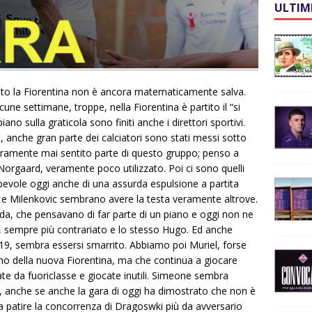
ULTIM
nato la Fiorentina non è ancora matematicamente salva.
ne settimane, troppe, nella Fiorentina è partito il “si
iano sulla graticola sono finiti anche i direttori sportivi.
vi, anche gran parte dei calciatori sono stati messi sotto
eramente mai sentito parte di questo gruppo; penso a
rgaard, veramente poco utilizzato. Poi ci sono quelli
lpevole oggi anche di una assurda espulsione a partita
hi e Milenkovic sembrano avere la testa veramente altrove.
arda, che pensavano di far parte di un piano e oggi non ne
si, sempre più contrariato e lo stesso Hugo. Ed anche
2019, sembra essersi smarrito. Abbiamo poi Muriel, forse
mo della nuova Fiorentina, ma che continua a giocare
te da fuoriclasse e giocate inutili. Simeone sembra
a”, anche se anche la gara di oggi ha dimostrato che non è
 patire la concorrenza di Dragoswki più da avversario