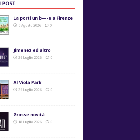
I POST
La porti un b—-e a Firenze
6 Agosto 2026
0
Jimenez ed altro
26 Luglio 2026
0
Al Viola Park
24 Luglio 2026
0
Grosse novità
18 Luglio 2026
0