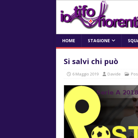
HOME
STAGIONE
SQU
Si salvi chi può
6 Maggio 2019
Davide
Pos