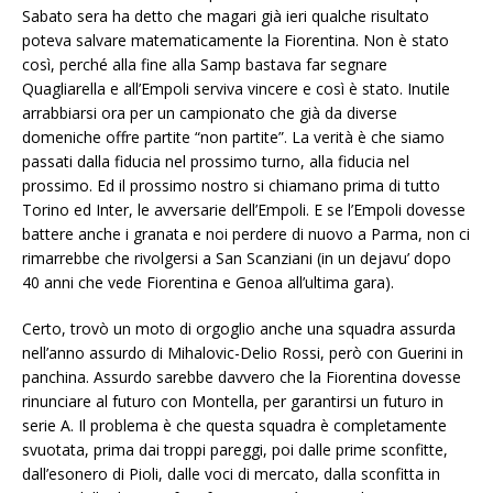
Sabato sera ha detto che magari già ieri qualche risultato
poteva salvare matematicamente la Fiorentina. Non è stato
così, perché alla fine alla Samp bastava far segnare
Quagliarella e all’Empoli serviva vincere e così è stato. Inutile
arrabbiarsi ora per un campionato che già da diverse
domeniche offre partite “non partite”. La verità è che siamo
passati dalla fiducia nel prossimo turno, alla fiducia nel
prossimo. Ed il prossimo nostro si chiamano prima di tutto
Torino ed Inter, le avversarie dell’Empoli. E se l’Empoli dovesse
battere anche i granata e noi perdere di nuovo a Parma, non ci
rimarrebbe che rivolgersi a San Scanziani (in un dejavu’ dopo
40 anni che vede Fiorentina e Genoa all’ultima gara).
Certo, trovò un moto di orgoglio anche una squadra assurda
nell’anno assurdo di Mihalovic-Delio Rossi, però con Guerini in
panchina. Assurdo sarebbe davvero che la Fiorentina dovesse
rinunciare al futuro con Montella, per garantirsi un futuro in
serie A. Il problema è che questa squadra è completamente
svuotata, prima dai troppi pareggi, poi dalle prime sconfitte,
dall’esonero di Pioli, dalle voci di mercato, dalla sconfitta in