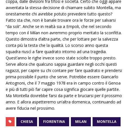
coppa, dalle divisioni fra tifosi e società. Certo che oggi appare
avventata la stessa decisione di chiamare subito Montella, ma
onestamente chi avrebbe potuto prevedere tutto questo?
Fatto sta che, non è banale trovare ora le forze per salvarsi
“da soli”. Anche se in realtà sia a Empoli, che nel secondo
tempo con il Milan non avremmo proprio meritato la sconfitta.
Questo dimostra d’altra parte, che per lottare per la salvezza
conta più la testa che la qualità. Lo scorso anno questa
squadra riuscì a fare quadrato intorno ad una tragedia.
Quest’anno le righe invece sono state sciolte troppo presto.
Serve allora che qualcuno sappia guardare negli occhi questi
ragazzi, per capire su chi contare per fare quadrato e prendersi
prima possibile il punto che serve. Potrebbe essere Giancarlo
Antognoni, che il 7 maggio 1978 era in campo contro il Genoa
e più di tutti piò far capire cosa significa giocare quelle partite.
Ma Montella dovrebbe farsi da parte e bruciarsi per il prossimo
anno. E allora aspetteremo un’altra domenica, continuando ad
avere fiducia nel prossimo.
CHIESA
FIORENTINA
MILAN
MONTELLA