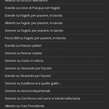
Alberto
su
Grosso allenatore
Davide
su
Uovo di Pasqua con Fagioli
Davide
su
Fagioli, per piacere, in tavola
Alberto
su
Fagioli, per piacere, in tavola
Simone
su
Fagioli, per piacere, in tavola
Pecos Bill
su
Fagioli, per piacere, in tavola
Davide
su
Finisse subito!
Simone
su
Finisse subito!
Simone
su
Como ci voleva
Simone
su
Stravedo per Fazzini
Davide
su
Stravedo per Fazzini
Simone
su
Il pallone era quello giallo…
Simone
su
Ancora impantanati
Simone
su
Con Rocco nel cuore e Vanoli nella testa
Alberto
su
Ciao Presidente