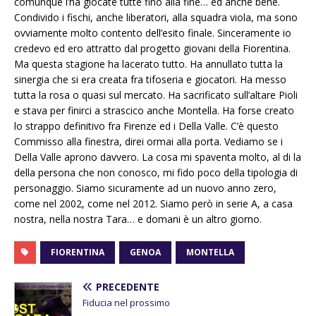
comunque l’ha giocate tutte fino alla fine… ed anche bene.
Condivido i fischi, anche liberatori, alla squadra viola, ma sono
ovviamente molto contento dell’esito finale. Sinceramente io
credevo ed ero attratto dal progetto giovani della Fiorentina.
Ma questa stagione ha lacerato tutto. Ha annullato tutta la
sinergia che si era creata fra tifoseria e giocatori. Ha messo
tutta la rosa o quasi sul mercato. Ha sacrificato sull’altare Pioli
e stava per finirci a strascico anche Montella. Ha forse creato
lo strappo definitivo fra Firenze ed i Della Valle. C’è questo
Commisso alla finestra, direi ormai alla porta. Vediamo se i
Della Valle aprono davvero. La cosa mi spaventa molto, al di la
della persona che non conosco, mi fido poco della tipologia di
personaggio. Siamo sicuramente ad un nuovo anno zero,
come nel 2002, come nel 2012. Siamo però in serie A, a casa
nostra, nella nostra Tara… e domani è un altro giorno.
FIORENTINA
GENOA
MONTELLA
PRECEDENTE
Fiducia nel prossimo