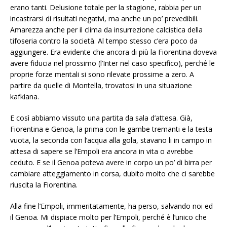
erano tanti. Delusione totale per la stagione, rabbia per un
incastrarsi di risultati negativi, ma anche un po’ prevedibili.
Amarezza anche per il clima da insurrezione calcistica della
tifoseria contro la società. Al tempo stesso c’era poco da
aggiungere. Era evidente che ancora di più la Fiorentina doveva
avere fiducia nel prossimo (l’Inter nel caso specifico), perché le
proprie forze mentali si sono rilevate prossime a zero. A
partire da quelle di Montella, trovatosi in una situazione
kafkiana.
E così abbiamo vissuto una partita da sala d’attesa. Già,
Fiorentina e Genoa, la prima con le gambe tremanti e la testa
vuota, la seconda con l’acqua alla gola, stavano li in campo in
attesa di sapere se l’Empoli era ancora in vita o avrebbe
ceduto. E se il Genoa poteva avere in corpo un po’ di birra per
cambiare atteggiamento in corsa, dubito molto che ci sarebbe
riuscita la Fiorentina.
Alla fine l’Empoli, immeritatamente, ha perso, salvando noi ed
il Genoa. Mi dispiace molto per l’Empoli, perché è l’unico che