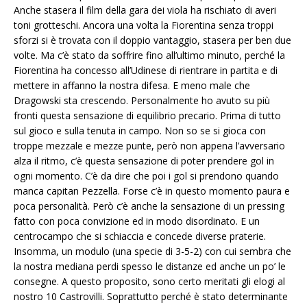
Anche stasera il film della gara dei viola ha rischiato di averi
toni grotteschi. Ancora una volta la Fiorentina senza troppi
sforzi si è trovata con il doppio vantaggio, stasera per ben due
volte. Ma c’è stato da soffrire fino all’ultimo minuto, perché la
Fiorentina ha concesso all’Udinese di rientrare in partita e di
mettere in affanno la nostra difesa. E meno male che
Dragowski sta crescendo. Personalmente ho avuto su più
fronti questa sensazione di equilibrio precario. Prima di tutto
sul gioco e sulla tenuta in campo. Non so se si gioca con
troppe mezzale e mezze punte, però non appena l’avversario
alza il ritmo, c’è questa sensazione di poter prendere gol in
ogni momento. C’è da dire che poi i gol si prendono quando
manca capitan Pezzella. Forse c’è in questo momento paura e
poca personalità. Però c’è anche la sensazione di un pressing
fatto con poca convizione ed in modo disordinato. E un
centrocampo che si schiaccia e concede diverse praterie.
Insomma, un modulo (una specie di 3-5-2) con cui sembra che
la nostra mediana perdi spesso le distanze ed anche un po’ le
consegne. A questo proposito, sono certo meritati gli elogi al
nostro 10 Castrovilli. Soprattutto perché è stato determinante