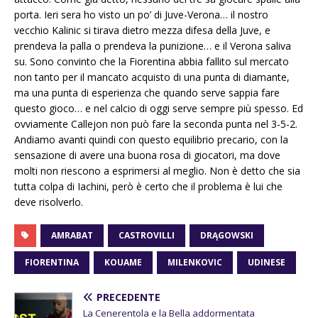
porta. Ieri sera ho visto un po’ di Juve-Verona… il nostro
vecchio Kalinic si tirava dietro mezza difesa della Juve, e
prendeva la palla o prendeva la punizione… e il Verona saliva
su. Sono convinto che la Fiorentina abbia fallito sul mercato
non tanto per il mancato acquisto di una punta di diamante,
ma una punta di esperienza che quando serve sappia fare
questo gioco… e nel calcio di oggi serve sempre più spesso. Ed
ovviamente Callejon non può fare la seconda punta nel 3-5-2.
Andiamo avanti quindi con questo equilibrio precario, con la
sensazione di avere una buona rosa di giocatori, ma dove
molti non riescono a esprimersi al meglio. Non è detto che sia
tutta colpa di Iachini, però è certo che il problema è lui che
deve risolverlo.
AMRABAT
CASTROVILLI
DRĄGOWSKI
FIORENTINA
KOUAME
MILENKOVIC
UDINESE
PRECEDENTE
La Cenerentola e la Bella addormentata