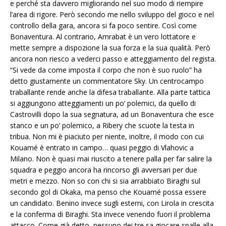
e perché sta davvero migliorando nel suo modo di riempire
l’area di rigore. Però secondo me nello sviluppo del gioco e nel
controllo della gara, ancora si fa poco sentire. Così come
Bonaventura. Al contrario, Amrabat è un vero lottatore e
mette sempre a dispozione la sua forza e la sua qualità. Però
ancora non riesco a vederci passo e atteggiamento del regista.
“Si vede da come imposta il corpo che non è suo ruolo” ha
detto giustamente un commentatore Sky. Un centrocampo
traballante rende anche la difesa traballante. Alla parte tattica
si aggiungono atteggiamenti un po’ polemici, da quello di
Castrovilli dopo la sua segnatura, ad un Bonaventura che esce
stanco e un po’ polemico, a Ribery che scuote la testa in
tribua. Non mi è piaciuto per niente, inoltre, il modo con cui
Kouamé è entrato in campo… quasi peggio di Vlahovic a
Milano. Non è quasi mai riuscito a tenere palla per far salire la
squadra e peggio ancora ha rincorso gli avversari per due
metri e mezzo. Non so con chi si sia arrabbiato Biraghi sul
secondo gol di Okaka, ma penso che Kouamé possa essere
un candidato. Benino invece sugli esterni, con Lirola in crescita
e la conferma di Biraghi. Sta invece venendo fuori il problema
attacco. Come già detto, nessuno dei tre sa giocare spalle alla