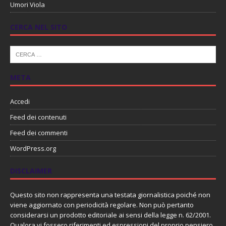
Umori Viola
CERCA NEL SITO
META
Accedi
Feed dei contenuti
Feed dei commenti
WordPress.org
DISCLAIMER
Questo sito non rappresenta una testata giornalistica poiché non
viene aggiornato con periodicità regolare. Non può pertanto
considerarsi un prodotto editoriale ai sensi della legge n. 62/2001.
Qualora vi fossero riferimenti ed espressioni del proprio pensiero