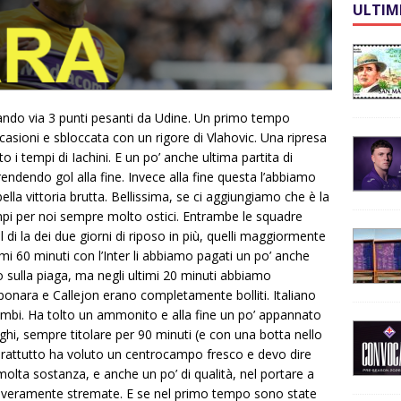
ULTIM
tando via 3 punti pesanti da Udine. Un primo tempo
asioni e sbloccata con un rigore di Vlahovic. Una ripresa
 i tempi di Iachini. E un po’ anche ultima partita di
endendo gol alla fine. Invece alla fine questa l’abbiamo
lla vittoria brutta. Bellissima, se ci aggiungiamo che è la
mpi per noi sempre molto ostici. Entrambe le squadre
i la dei due giorni di riposo in più, quelli maggiormente
primi 60 minuti con l’Inter li abbiamo pagati un po’ anche
o sulla piaga, ma negli ultimi 20 minuti abbiamo
ponara e Callejon erano completamente bolliti. Italiano
ambi. Ha tolto un ammonito e alla fine un po’ appannato
ghi, sempre titolare per 90 minuti (e con una botta nello
rattutto ha voluto un centrocampo fresco e devo dire
ta sostanza, e anche un po’ di qualità, nel portare a
ano veramente stremate. E se nel primo tempo sono state