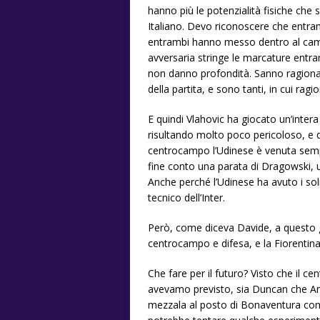
hanno più le potenzialità fisiche che
Italiano. Devo riconoscere che entra
entrambi hanno messo dentro al camp
avversaria stringe le marcature entr
non danno profondità. Sanno ragiona
della partita, e sono tanti, in cui rag
E quindi Vlahovic ha giocato un’intera
risultando molto poco pericoloso, e
centrocampo l’Udinese è venuta sempre
fine conto una parata di Dragowski, 
Anche perché l’Udinese ha avuto i soli
tecnico dell’Inter.
Però, come diceva Davide, a questo 
centrocampo e difesa, e la Fiorentina
Che fare per il futuro? Visto che il c
avevamo previsto, sia Duncan che Amr
mezzala al posto di Bonaventura con d