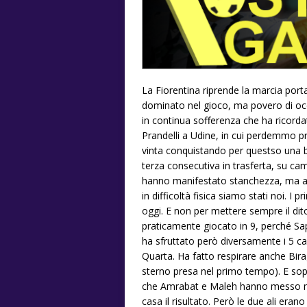
La Fiorentina riprende la marcia por
dominato nel gioco, ma povero di occ
in continua sofferenza che ha ricordato
Prandelli a Udine, in cui perdemmo pr
vinta conquistando per questso una be
terza consecutiva in trasferta, su ca
hanno manifestato stanchezza, ma al d
in difficoltà fisica siamo stati noi. I 
oggi. E non per mettere sempre il dit
praticamente giocato in 9, perché Sa
ha sfruttato però diversamente i 5 c
Quarta. Ha fatto respirare anche Bira
sterno presa nel primo tempo). E sop
che Amrabat e Maleh hanno messo mol
casa il risultato. Però le due ali er