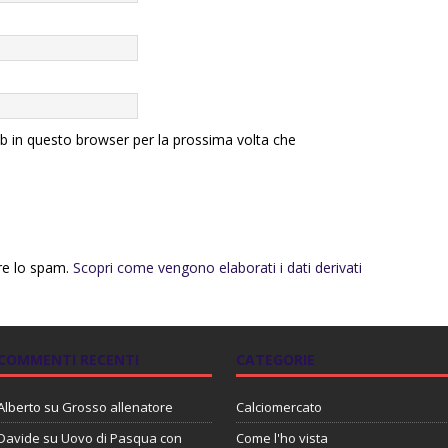
eb in questo browser per la prossima volta che
rre lo spam.
Scopri come vengono elaborati i dati derivati
COMMENTI RECENTI
CATEGORIE
Alberto
su
Grosso allenatore
Calciomercato
Davide
su
Uovo di Pasqua con
Come l'ho vista