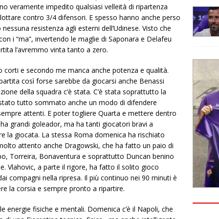
nno veramente impedito qualsiasi velleità di ripartenza
a lottare contro 3/4 difensori. E spesso hanno anche perso
o nessuna resistenza agli esterni dell’Udinese. Visto che
con i “ma”, invertendo le maglie di Saponara e Delafeu
rtita l’avremmo vinta tanto a zero.
amo corti e secondo me manca anche potenza e qualità.
 partita così forse sarebbe da giocarsi anche Benassi
ione della squadra c’è stata. C’è stata soprattutto la
C’è stato tutto sommato anche un modo di difendere
i sempre attenti. E poter togliere Quarta e mettere dentro
ha grandi goleador, ma ha tanti giocatori bravi a
care la giocata. La stessa Roma domenica ha rischiato
o molto attento anche Dragowski, che ha fatto un paio di
mpo, Torreira, Bonaventura e soprattutto Duncan benino
Vlahovic, a parte il rigore, ha fatto il solito gioco
 compagni nella ripresa. Il più continuo nei 90 minuti è
re la corsia e sempre pronto a ripartire.
e energie fisiche e mentali. Domenica c’è il Napoli, che