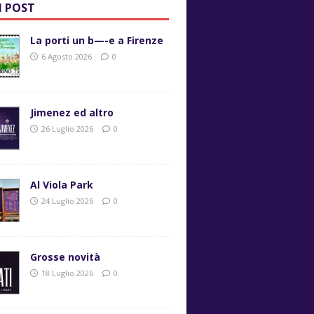
I POST
La porti un b—-e a Firenze
6 Agosto 2026
0
Jimenez ed altro
26 Luglio 2026
0
Al Viola Park
24 Luglio 2026
0
Grosse novità
18 Luglio 2026
0