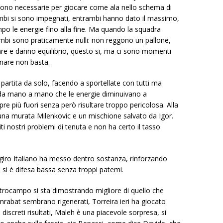
 sono necessarie per giocare come ala nello schema di
mbi si sono impegnati, entrambi hanno dato il massimo,
o le energie fino alla fine. Ma quando la squadra
ambi sono praticamente nulli: non reggono un pallone,
re e danno equilibrio, questo si, ma ci sono momenti
ionare non basta.
 partita da solo, facendo a sportellate con tutti ma
 da mano a mano che le energie diminuivano a
 più fuori senza però risultare troppo pericolosa. Alla
una murata Milenkovic e un mischione salvato da Igor.
ti nostri problemi di tenuta e non ha certo il tasso
giro Italiano ha messo dentro sostanza, rinforzando
 si è difesa bassa senza troppi patemi.
entrocampo si sta dimostrando migliore di quello che
abat sembrano rigenerati, Torreira ieri ha giocato
iscreti risultati, Maleh è una piacevole sorpresa, si