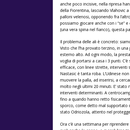
anche poco incisive, nella ripresa ha
della Fiorentina, lasciando Vlahovic 
palloni velenosi, opponendo fra l’altr
possiamo giocare anche con i “se” e 
(una vera spina nel fianco), questa pa
Il problema delle ali è concreto: si
Visto che l’ha provato terzino, in una
esterno alto. Ad ogni modo, la prestaz
voglia di portarsi a casa i 3 punti. 
efficace, con linee strette, intervent
Nastasic è tanta roba. L’Udinese non 
muovere la palla, ad inserirsi, a cer
molto negli ultimi 20 minuti. E’ stat
interventi determinanti. A centroca
fino a quando hanno retto fisicamente. 
sporco, come detto mal supportato dai
stato Odriozola, attento nel protegge
Ora c’è una settimana per riprendere l