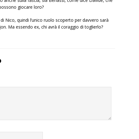
 anche sulla fascia, sia Benassi, come dice Davide, che
i possono giocare loro?
o di Nico, quindi l’unico ruolo scoperto per davvero sarà
n. Ma essendo ex, chi avrà il coraggio di toglierlo?
o