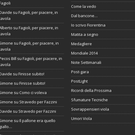
Fagioli
Come la vedo
Davide
su
Fagioli, per piacere, in
Dal bancone…
tavola
Io scrivo Fiorentina
Alberto
su
Fagioli, per piacere, in
tavola
Matita a segno
Simone
su
Fagioli, per piacere, in
Medagliere
tavola
Mondiale 2014
Pecos Bill
su
Fagioli, per piacere, in
Note Settimanali
tavola
Post-gara
Davide
su
Finisse subito!
PostLight
Simone
su
Finisse subito!
Ricordi della Prossima
Simone
su
Como ci voleva
Sfumature Tecniche
Simone
su
Stravedo per Fazzini
Sovrappensieri viola
Davide
su
Stravedo per Fazzini
Umori Viola
Simone
su
Il pallone era quello
giallo…