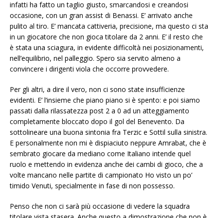
infatti ha fatto un taglio giusto, smarcandosi e creandosi
occasione, con un gran assist di Benassi. E’ arrivato anche
pulito al tiro. E’ mancata cattiveria, precisione, ma questo ci sta
in un giocatore che non gioca titolare da 2 anni. E’ il resto che
è stata una sciagura, in evidente difficoltà nei posizionamenti,
nell’equilibrio, nel palleggio. Spero sia servito almeno a
convincere i dirigenti viola che occorre provvedere.
Per gli altri, a dire il vero, non ci sono state insufficienze
evidenti. E’ l’insieme che piano piano si è spento: e poi siamo
passati dalla rilassatezza post 2 a 0 ad un atteggiamento
completamente bloccato dopo il gol del Benevento. Da
sottolineare una buona sintonia fra Terzic e Sottil sulla sinistra.
E personalmente non mi è dispiaciuto neppure Amrabat, che è
sembrato giocare da mediano come Italiano intende quel
ruolo e mettendo in evidenza anche dei cambi di gioco, che a
volte mancano nelle partite di campionato Ho visto un po’
timido Venuti, specialmente in fase di non possesso.
Penso che non ci sarà più occasione di vedere la squadra
titolare vista stasera. Anche questo a dimostrazione che non è