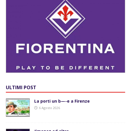
ULTIMI POST
La porti un b—-e a Firenze
6 Agosto 2026