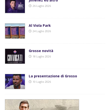
Jimenez ed altro
26 Luglio 2026
Al Viola Park
24 Luglio 2026
Grosse novità
18 Luglio 2026
La presentazione di Grosso
10 Luglio 2026