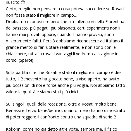
riuscito 🙂
Certo, meglio non pensare a cosa poteva succedere se Rosati
non fosse stato il migliore in campo…
Dobbiamo riconoscere però che altri allenatori della Fiorentina
del passato, più pagati, più blasonati, certi esperimenti non li
hanno mai provati oppure, quando li hanno provati, sono
miseramente falliti. Perciò dobbiamo riconoscere ad Italiano il
grande merito di far ruotare realmente, e non sono con le
chiacchere, tutta la rosa. I vantaggi li vedremo a stagione in
corso. (Spero!)
Sulla partita dire che Rosati è stato il migliore in campo è dire
tutto, il Benevento ha giocato bene, a viso aperto, ha avuto
più occasioni di noi e forse anche più voglia. Noi abbiamo fatto
valere la qualità e siamo stati più cinici.
Sui singoli, quelli della rotazione, oltre a Rosati molto bene,
Benassi e Terzic bene/benino, quanto meno hanno dimostrato
di poter reggere il confronto contro una squadra di serie B.
Kokorin, come ho già detto altre volte, sembra me, il fisico