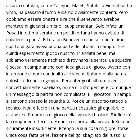
alcuni co-titolari, come Callejon, Maleh, Sottil. La Fiorentina ha
vinto, ha passato il turno e siamo ovviamente contenti. Però
dobbiamo essere onesti e dire che il Benevento avrebbe
meritato di giocarsi almeno i supplementari. Solo infatti un
Rosati in ottima serata e un po’ di fortuna hanno evitato di
chiudere in parità. Ed era un Benevento che solo nell’ultimo
quarto di gara aveva buona parte dei titolari in campo. Direi
quindi esperimento (poco) riuscito. E’ andata bene, ma
abbiamo veramente rischiato di rovinarci la serata. La squadra
è scesa in campo anche con l’idea giusta di gioco, ovvero con
intenzione di dare continuità alle idee di Italiano e alla natura
calcistica di questo gruppo. Però ritengo il full turn over
concettualmente sbagliato, prima di tutto perché è comunque
un messaggio di partita non complicata. E i giocatori in campo
si sentono spesso la squadra B. Poi c’è un discorso tattico e
tecnico. Non è facile in una partita ricostruire gli equilibri, le
distanze e l’impronta di gioco della squadra titolare. E infine c’è
la componente tecnica. E questo ci porta alla prova di Kokorin,
sicuramente insufficiente. Ritengo la sua cosa migliore, forse
unica cosa fatta bene, l’azione del gol sbagliato dal russo. Li