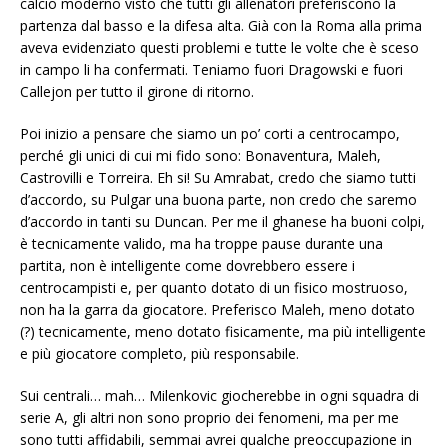
calcio moderno visto che tutti gli allenatori preferiscono la
partenza dal basso e la difesa alta. Già con la Roma alla prima
aveva evidenziato questi problemi e tutte le volte che è sceso
in campo li ha confermati. Teniamo fuori Dragowski e fuori
Callejon per tutto il girone di ritorno.
Poi inizio a pensare che siamo un po’ corti a centrocampo,
perché gli unici di cui mi fido sono: Bonaventura, Maleh,
Castrovilli e Torreira. Eh si! Su Amrabat, credo che siamo tutti
d’accordo, su Pulgar una buona parte, non credo che saremo
d’accordo in tanti su Duncan. Per me il ghanese ha buoni colpi,
è tecnicamente valido, ma ha troppe pause durante una
partita, non è intelligente come dovrebbero essere i
centrocampisti e, per quanto dotato di un fisico mostruoso,
non ha la garra da giocatore. Preferisco Maleh, meno dotato
(?) tecnicamente, meno dotato fisicamente, ma più intelligente
e più giocatore completo, più responsabile.
Sui centrali… mah… Milenkovic giocherebbe in ogni squadra di
serie A, gli altri non sono proprio dei fenomeni, ma per me
sono tutti affidabili, semmai avrei qualche preoccupazione in