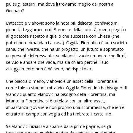
più sugli esterni, ma dove li troviamo meglio dei nostri a
Gennaio?
L’attacco e Vlahovic sono la nota più delicata, condivido in
pieno l’atteggiamento di Barone e della società, meno piegato
al giocatore rispetto a quello che successe con Chiesa (che
potrebbero rimandarci a casa). Oggi la Fiorentina è una società
sana, che investe, che ha un progetto, un futuro e sopratutto
un presente interessante, se Vlahovic vuole rimanere che firmi,
se vuole andare che vada, ma sia chiaro perché il suo
atteggiamento non è né serio, né rispettoso.
Che piaccia o meno, Vlahovic è un asset della Fiorentina e
come tale lo stanno trattando. Oggi la Fiorentina ha bisogno di
Vlahovic quanto Vlahovic ha bisogno della Fiorentina, ma
intanto la Fiorentina si è tutelata con un altro asset,
abbastanza giovane e non proprio una scommessa, che ieri è
entrato in campo con voglia ed ha timbrato il cartellino.
Se Vlahovic iniziasse a sparire dalle prime pagine, se gli
toccasse giocare qualche partita da seduto, a quel punto