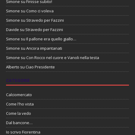
Simone
su
Finisse subito!
Simone
su
Como ci voleva
Simone
su
Stravedo per Fazzini
Davide
su
Stravedo per Fazzini
Simone
su
Il pallone era quello giallo…
Simone
su
Ancora impantanati
Simone
su
Con Rocco nel cuore e Vanoli nella testa
Alberto
su
Ciao Presidente
CATEGORIE
Calciomercato
Come l'ho vista
Come la vedo
Dal bancone…
Io scrivo Fiorentina