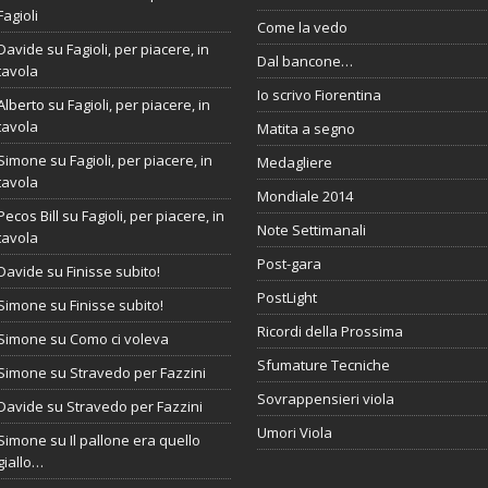
Fagioli
Come la vedo
Davide
su
Fagioli, per piacere, in
Dal bancone…
tavola
Io scrivo Fiorentina
Alberto
su
Fagioli, per piacere, in
tavola
Matita a segno
Simone
su
Fagioli, per piacere, in
Medagliere
tavola
Mondiale 2014
Pecos Bill
su
Fagioli, per piacere, in
Note Settimanali
tavola
Post-gara
Davide
su
Finisse subito!
PostLight
Simone
su
Finisse subito!
Ricordi della Prossima
Simone
su
Como ci voleva
Sfumature Tecniche
Simone
su
Stravedo per Fazzini
Sovrappensieri viola
Davide
su
Stravedo per Fazzini
Umori Viola
Simone
su
Il pallone era quello
giallo…