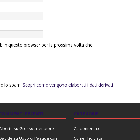
eb in questo browser per la prossima volta che
rre lo spam.
Scopri come vengono elaborati i dati derivati
COMMENTI RECENTI
CATEGORIE
Alberto
su
Grosso allenatore
Calciomercato
Davide
su
Uovo di Pasqua con
Come l'ho vista