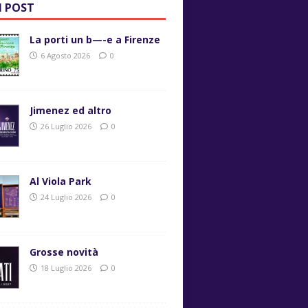
I POST
La porti un b—-e a Firenze
6 Agosto 2026
0
Jimenez ed altro
26 Luglio 2026
0
Al Viola Park
24 Luglio 2026
0
Grosse novità
18 Luglio 2026
0