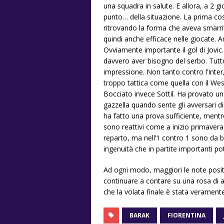
una squadra in salute. E allora, a 2 gi
punto… della situazione. La prima co
ritrovando la forma che aveva smarrito
quindi anche efficace nelle giocate. 
Ovviamente importante il gol di Jov
davvero aver bisogno del serbo. Tu
impressione. Non tanto contro l’Inter
troppo tattica come quella con il W
Bocciato invece Sottil. Ha provato u
gazzella quando sente gli avversari 
ha fatto una prova sufficiente, men
sono reattivi come a inizio primaver
reparto, ma nell’1 contro 1 sono da br
ingenuità che in partite importanti
Ad ogni modo, maggiori le note positi
continuare a contare su una rosa di a
che la volata finale è stata veramente
BARAK
FIORENTINA