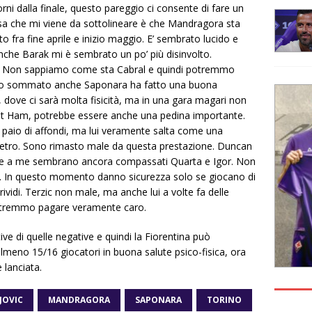
orni dalla finale, questo pareggio ci consente di fare un
sa che mi viene da sottolineare è che Mandragora sta
 fra fine aprile e inizio maggio. E’ sembrato lucido e
Anche Barak mi è sembrato un po’ più disinvolto.
ic. Non sappiamo come sta Cabral e quindi potremmo
tto sommato anche Saponara ha fatto una buona
, dove ci sarà molta fisicità, ma in una gara magari non
est Ham, potrebbe essere anche una pedina importante.
n paio di affondi, ma lui veramente salta come una
dietro. Sono rimasto male da questa prestazione. Duncan
tre a me sembrano ancora compassati Quarta e Igor. Non
a. In questo momento danno sicurezza solo se giocano di
ividi. Terzic non male, ma anche lui a volte fa delle
 potremmo pagare veramente caro.
ve di quelle negative e quindi la Fiorentina può
lmeno 15/16 giocatori in buona salute psico-fisica, ora
 lanciata.
JOVIC
MANDRAGORA
SAPONARA
TORINO