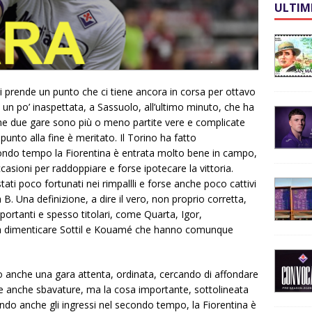
ULTIM
i prende un punto che ci tiene ancora in corsa per ottavo
, un po’ inaspettata, a Sassuolo, all’ultimo minuto, che ha
ime due gare sono più o meno partite vere e complicate
 punto alla fine è meritato. Il Torino ha fatto
ondo tempo la Fiorentina è entrata molto bene in campo,
sioni per raddoppiare e forse ipotecare la vittoria.
i poco fortunati nei rimpallli e forse anche poco cattivi
 B. Una definizione, a dire il vero, non proprio corretta,
portanti e spesso titolari, come Quarta, Igor,
a dimenticare Sottil e Kouamé che hanno comunque
 anche una gara attenta, ordinata, cercando di affondare
e anche sbavature, ma la cosa importante, sottolineata
ando anche gli ingressi nel secondo tempo, la Fiorentina è