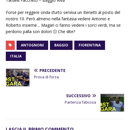
Tardelli Facchetti – Baggio Riva
Forse per reggere onda d’urto serviva un Benetti al posto del
nostro 10. Però almeno nella fantasia vedere Antonio e
Roberto insieme… Magari ci fanno vedere i sorci verdi, ma se
perdono palla son dolori 🙂 Che dite?
ANTOGNONI
BAGGIO
FIORENTINA
ITALIA
PRECEDENTE
Prova di forza
SUCCESSIVO
Partenza faticosa
LASCIA IL PRIMO COMMENTO