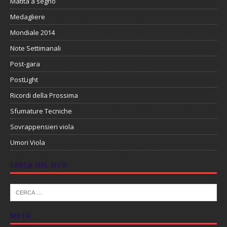
Matita a segno
Medagliere
Mondiale 2014
Note Settimanali
Post-gara
PostLight
Ricordi della Prossima
Sfumature Tecniche
Sovrappensieri viola
Umori Viola
CERCA NEL SITO
META