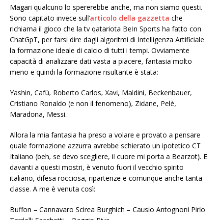
Magari qualcuno lo spererebbe anche, ma non siamo questi.
Sono capitato invece sull’
articolo della gazzetta
che
richiama il gioco che la tv qatariota BeIn Sports ha fatto con
ChatGpT, per farsi dire dagli algoritmi di Intelligenza Artificiale
la formazione ideale di calcio di tutti i tempi. Ovviamente
capacità di analizzare dati vasta a piacere, fantasia molto
meno e quindi la formazione risultante è stata:
Yashin, Cafù, Roberto Carlos, Xavi, Maldini, Beckenbauer,
Cristiano Ronaldo (e non il fenomeno), Zidane, Pelè,
Maradona, Messi.
Allora la mia fantasia ha preso a volare e provato a pensare
quale formazione azzurra avrebbe schierato un ipotetico CT
Italiano (beh, se devo scegliere, il cuore mi porta a Bearzot). E
davanti a questi mostri, è venuto fuori il vecchio spirito
italiano, difesa rocciosa, ripartenze e comunque anche tanta
classe. A me è venuta così:
Buffon – Cannavaro Scirea Burghich – Causio Antognoni Pirlo