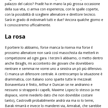
palazzo del calcio? Pradè ha in mano la più grossa occasione
della sua vita, ci arriva con esperienza, con le spalle coperte,
con la possibilità di scegliere allenatore e direttore tecnico.
Sarà in grado di indovinarli tutti e due? Ancora qualche giorno e
li conosceremo ufficialmente.
La rosa
Il portiere lo abbiamo, forse manca la riserva ma forse il
prossimo allenatore non sarà così masochista da metterli in
competizione ad ogni gara. I terzini li abbiamo, ci metto dentro
anche Biraghi, mi accontento dei giovani che dovrebbero
rientrare e semmai ne vorrei uno a sinistra un pò più difensivo.
Ci manca un difensore centrale. A centrocampo la situazione è
drammatica, con Italiano sono sparite tutte le mezzeali:
Bonaventura è finito, Arthur e Duncan se ne andranno e
nessuno si strapperà i capelli, Maxime Lopez lo stesso (a me
dispiace, vorrei rivederlo dato che non dovrebbe costare
tanto), Castrovilli probabilmente andrà via ma io lo terrei,
Barak rimarrà e invece lo manderei via, Amrabat, che sarebbe