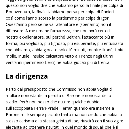
questo non voglio dire che abbiamo perso la finale per colpa di
Bonaventura, la finale l’abbiamo persa per colpa di Ranieri,
così come l’anno scorso la perdemmo per colpa di Igor.
Quest’anno però se ne va l’allenatore e (speriamo) non il
difensore. A me rimane l’amarezza, che non avrà certo il
nostro ex-allenatore, sul perché Beltran, l’attaccante più in
forma, più voglioso, più tignoso, più esuberante, più entusiasta
che abbiamo, abbia giocato solo 10 minuti, mentre Ikonè, il più
molle, inutile, insulso calciatore visto a Firenze negli ultimi
vent’anni (nemmeno Cerci) ne abbia giocati più di trenta.
La dirigenza
Parto dal presupposto che Commisso non abbia voglia di
mollare nonostante la perdita di Barone e nonostante lo
stadio. Però non posso che nutrire qualche dubbio
sull’accoppiata Ferrari-Pradè. Ferrari quando era insieme a
Barone mi è sempre piaciuto tanto ma non credo che abbia lo
stesso carisma e la stessa grinta di Joe, riuscirà con il suo agire
elegante ad ottenere risultati in quel mondo di squali che è il