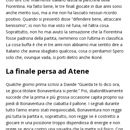
Fiorentina. Ha fatto bene, le tre finali giocate in due anni sono
anche merito suo, ma a me non ha lasciato nessun ricordo
positivo. Quando si presentò disse “difendere bene, attaccare
benissimo”, io non ho mai visto nè l’una, nè l’altra cosa.
Soprattutto, non ho mai avuto la sensazione che la Fiorentina
fosse padrona della partita, nemmeno con l’ultima in classifica.
La cosa buffa è che in tre anni non abbiamo mai sentito dire a
Italiano che aveva sbagliato qualcosa, cosa ci perdiamo! Spero
solo che, ovunque vada, si porti dietro anche Ikoné.
La finale persa ad Atene
Qualche giorno prima scrissi a Davide “Guarda te lo dico ora,
se gioca titolare Bonaventura si perde.” Poi, sbalorditivamente
succede che la prima e più grossa occasione capita proprio sui
piedi di Bonaventura che ciabatta il pallone. I segnali durante
tutto l’anno erano stati inequivocabili, Bonaventura non regge
più tutta la partita e, soprattutto, non regge se è costretto a
giocare in una posizione troppo dispendiosa di energie e non
regge se gioca contro una squadra che la mette sul fisico. Con