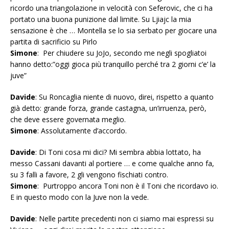
ricordo una triangolazione in velocità con Seferovic, che ci ha
portato una buona punizione dal limite. Su Ljiajc la mia
sensazione è che … Montella se lo sia serbato per giocare una
partita di sacrificio su Pirlo
Simone
: Per chiudere su JoJo, secondo me negli spogliatoi
hanno detto:”oggi gioca più tranquillo perché tra 2 giorni c’e’ la
juve”
Davide
: Su Roncaglia niente di nuovo, direi, rispetto a quanto
già detto: grande forza, grande castagna, un’irruenza, però,
che deve essere governata meglio.
Simone
: Assolutamente d’accordo.
Davide
: Di Toni cosa mi dici? Mi sembra abbia lottato, ha
messo Cassani davanti al portiere … e come qualche anno fa,
su 3 falli a favore, 2 gli vengono fischiati contro.
Simone
: Purtroppo ancora Toni non è il Toni che ricordavo io.
E in questo modo con la Juve non la vede.
Davide
: Nelle partite precedenti non ci siamo mai espressi su