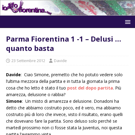
Parma Fiorentina 1 -1 – Delusi …
quanto basta
23 Settembre 2012
Davide
Davide
: Ciao Simone, premetto che ho potuto vedere solo
l’ultima mezzora della partita e in tutta la giornata la prima
cosa che ho letto è stato il tuo
post del dopo partita
. Più
amarezza, delusione o rabbia?
Simone
: Un misto di amarezza e delusione. Donadoni ha
detto che abbiamo costruito poco, ed è vero, ma abbiamo
costruito più di loro che invece, visto il risultato, erano quelli
che dovevano fare la partita. Sono deluso solo perché se
martedì prossimo non ci fosse stata la Juventus, noi questa
partita l’avremmo vinta.