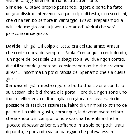
Viviano … oggi direi merita la nostra attenzione.
Simone
: Ci stavo proprio pensando. Rigore a parte ha fatto
un grandissimo intervento su quel colpo di testa, non so di chi,
che ci ha tenuto sempre in vantaggio. Bravo. Prepariamoci a
valutarlo meglio con la Juventus martedì. Vedrai che sarà
parecchio impegnato.
Davide
: Eh già … il colpo di testa era del tua amico Amauri,
che contro noi vede sempre … Viola. Comunque, concludendo,
un rigore del possibile 2 a 0 sbagliato al 90, due rigori contro,
di cui il secondo generoso, considerando anche che eravamo
al 92° … insomma un po’ di rabbia c’è. Speriamo che sia quella
giusta.
Simone
: eh già, il nostro rigore è frutto di un’azione con fallo
su Cassani che è di fronte alla porta, i loro due rigori sono uno
frutto dell’irruenza di Roncaglia con giocatore avversario in
posizione di assoluta sicurezza, l’altro di un rimbalzo strano del
pallone. La rabbia giusta, comunque, la devono avere coloro
che scendono in campo. Io ho visto una Fiorentina che ha
giocato abbastanza bene, soffrendo, ma solo per pochi tratti
di partita, e portando via un pareggio che poteva essere