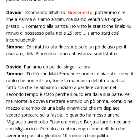
Davide
: Ritornando all’ultimo
Gioconesto
, potremmo dire
che a Parma ci siamo andati, ma siamo venuti via troppo
presto … Torniamo alla partita. Ho visto le statistiche finali: 45
minuti di possesso palla noi e 25 loro … siamo stati così
inconcludenti?
Simone
: Ed infatti io alla fine sono solo un pò deluso per il
risultato, della Fiorentina sono abbastanza soddisfatto.
Davide
: Parliamo un po’ dei singoli, allora.
Simone
: Ti dirò che Mati Fernandez non mi è piaciuto, forse il
ruolo che non è il suo, forse la mancanza del ritmo partita,
fatto sta che se abbiamo iniziato a perdere campo nel
secondo tempo è stato perché il buco era dalla sua parte. Per
me Montella doveva mettere Romulo un pò prima. Romulo nel
mezzo al campo da una bella dinamicità che mi dispiace
vedere sprecare sulla fascia. Io quando ha messo anche
Migliaccio avrei tolto Pizarro e messo Borja a fare il mediano:
con Migliaccio e Romulo a centrocampo sono dell’idea che
avremmo passato gli ultimi 10 minuti in tranquillità