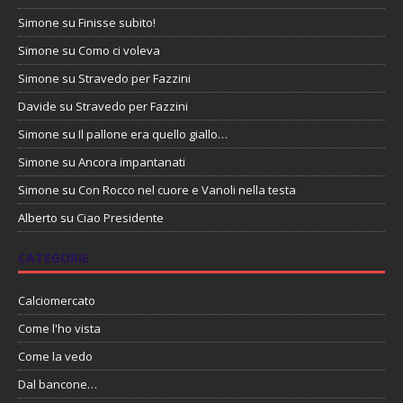
Simone
su
Finisse subito!
Simone
su
Como ci voleva
Simone
su
Stravedo per Fazzini
Davide
su
Stravedo per Fazzini
Simone
su
Il pallone era quello giallo…
Simone
su
Ancora impantanati
Simone
su
Con Rocco nel cuore e Vanoli nella testa
Alberto
su
Ciao Presidente
CATEGORIE
Calciomercato
Come l'ho vista
Come la vedo
Dal bancone…