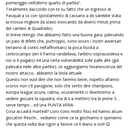
pomeriggio nell’ultimo quarto di partita”.
Totalmente daccordo con te su fatto che un ingresso di
Pasqual a sx con spostamento di cassano a dx sarebbe stata
la mossa migliore (la stavo invocando da diversi minuti prima
del cambio di Quadrado).
In breve ritengo che abbiamo fatto una buona gara, palesando
un paio di difetti che, purtroppo, sono sicuro i nostri avversari
terranno di conto nell’affrontarci; la poca fisicità a
centrocampo (ieri il Parma randellava, l’arbitro soprassedeva e
noi si è pagato) ed una certa vulnerabilità sulle palle alte (già
palesata nelle altre partite), se aggiungiamo l’evanescenza del
nostro attacco.. abbiamo la Viola attuale.
Questo non vuol dire che non faremo bene, rispetto all’anno
scorso non c’è paragone, solo che sento dire champions,
europa league sicura, calma, sicuramente ci divertiremo a
vedere giocare la squadra, ma di li a metterci tra le prime 5…
serve tempo .. ed una PUNTA VERA!
Cosa accadrà martedì? Loro sono molto fisici ed hanno alcuni
giocatori freschi… vediamo come ce la giochiamo e speriamo
che questa volta due rigori a favore ce li diano a noi!! 😉