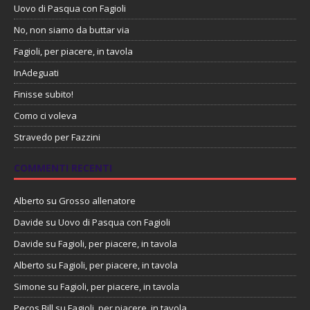
Uovo di Pasqua con Fagioli
No, non siamo da buttar via
Fagioli, per piacere, in tavola
InAdeguati
Finisse subito!
Como ci voleva
Stravedo per Fazzini
COMMENTI RECENTI
Alberto
su
Grosso allenatore
Davide
su
Uovo di Pasqua con Fagioli
Davide
su
Fagioli, per piacere, in tavola
Alberto
su
Fagioli, per piacere, in tavola
Simone
su
Fagioli, per piacere, in tavola
Pecos Bill
su
Fagioli, per piacere, in tavola