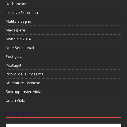
Dal bancone…
Io scrivo Fiorentina
Matita a segno
Medagliere
Mondiale 2014
Note Settimanali
Post-gara
PostLight
Ricordi della Prossima
Sfumature Tecniche
Sovrappensieri viola
Umori Viola
CERCA NEL SITO