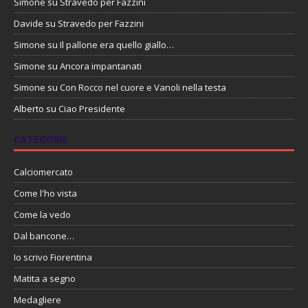
Simone
su
Stravedo per Fazzini
Davide
su
Stravedo per Fazzini
Simone
su
Il pallone era quello giallo…
Simone
su
Ancora impantanati
Simone
su
Con Rocco nel cuore e Vanoli nella testa
Alberto
su
Ciao Presidente
CATEGORIE
Calciomercato
Come l'ho vista
Come la vedo
Dal bancone…
Io scrivo Fiorentina
Matita a segno
Medagliere