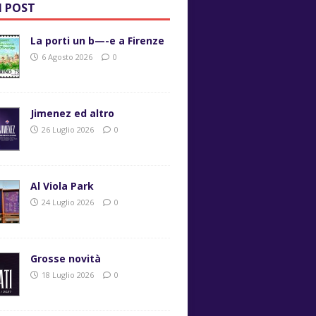
I POST
La porti un b—-e a Firenze
6 Agosto 2026
0
Jimenez ed altro
26 Luglio 2026
0
Al Viola Park
24 Luglio 2026
0
Grosse novità
18 Luglio 2026
0