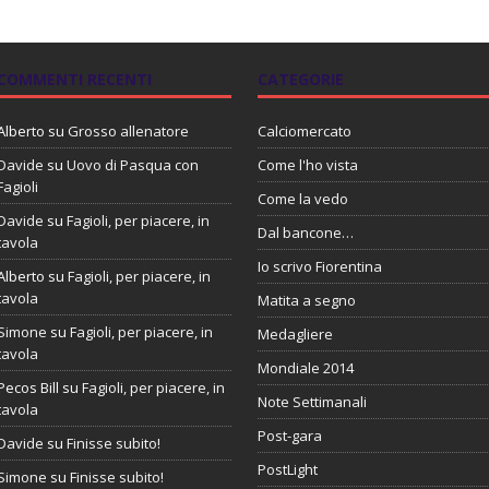
COMMENTI RECENTI
CATEGORIE
Alberto
su
Grosso allenatore
Calciomercato
Davide
su
Uovo di Pasqua con
Come l'ho vista
Fagioli
Come la vedo
Davide
su
Fagioli, per piacere, in
Dal bancone…
tavola
Io scrivo Fiorentina
Alberto
su
Fagioli, per piacere, in
tavola
Matita a segno
Simone
su
Fagioli, per piacere, in
Medagliere
tavola
Mondiale 2014
Pecos Bill
su
Fagioli, per piacere, in
Note Settimanali
tavola
Post-gara
Davide
su
Finisse subito!
PostLight
Simone
su
Finisse subito!