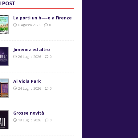
I POST
La porti un b—-e a Firenze
6 Agosto 2026
0
Jimenez ed altro
26 Luglio 2026
0
Al Viola Park
24 Luglio 2026
0
Grosse novità
18 Luglio 2026
0