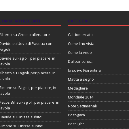
COMMENTI RECENTI
CATEGORIE
Alberto
su
Grosso allenatore
Calciomercato
Davide
su
Uovo di Pasqua con
Come l'ho vista
Fagioli
Come la vedo
Davide
su
Fagioli, per piacere, in
Dal bancone…
tavola
Io scrivo Fiorentina
Alberto
su
Fagioli, per piacere, in
tavola
Matita a segno
Simone
su
Fagioli, per piacere, in
Medagliere
tavola
Mondiale 2014
Pecos Bill
su
Fagioli, per piacere, in
Note Settimanali
tavola
Post-gara
Davide
su
Finisse subito!
PostLight
Simone
su
Finisse subito!